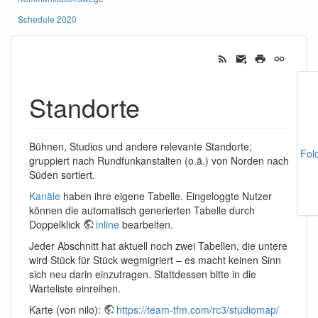
Schedule 2020
Standorte
Bühnen, Studios und andere relevante Standorte;
Fol
gruppiert nach Rundfunkanstalten (o.ä.) von Norden nach
Süden sortiert.
Kanäle
haben ihre eigene Tabelle. Eingeloggte Nutzer
können die automatisch generierten Tabelle durch
Doppelklick
inline
bearbeiten.
Jeder Abschnitt hat aktuell noch zwei Tabellen, die untere
wird Stück für Stück wegmigriert – es macht keinen Sinn
sich neu darin einzutragen. Stattdessen bitte in die
Warteliste einreihen.
Karte (von nilo):
https://team-tfm.com/rc3/studiomap/