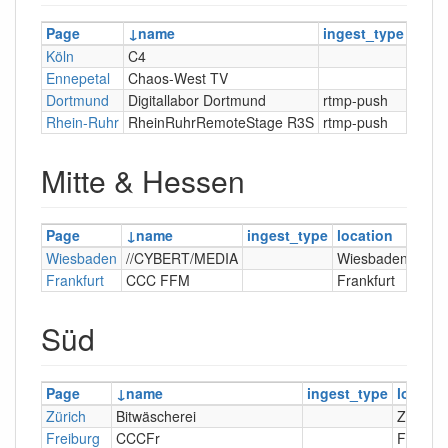
Page
name
ingest_type
locat
Köln
C4
Köln
Ennepetal
Chaos-West TV
Enne
Dortmund
Digitallabor Dortmund
rtmp-push
Dort
Rhein-Ruhr
RheinRuhrRemoteStage R3S
rtmp-push
Monh
Mitte & Hessen
Page
name
ingest_type
location
live
Wiesbaden
//CYBERT/MEDIA
Wiesbaden
Frankfurt
CCC FFM
Frankfurt
Süd
Page
name
ingest_type
locatio
Zürich
Bitwäscherei
Zürich
Freiburg
CCCFr
Freibur