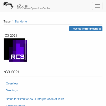
c3voc
CCC Video Operation Center
Trace
Standorte
events:rc3:standorte
rC3 2021
rC3 2021
Overview
Meetings
Setup for Simultaneous Interpretation of Talks
Fahrplanraster