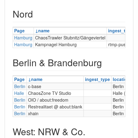
Nord
Page
name
ingest_type
l
Hamburg
ChaosTrawler Stubnitz/Gängeviertel
Hamburg
Kampnagel Hamburg
rtmp-push
Berlin & Brandenburg
Page
name
ingest_type
location
Berlin
c-base
Berlin
Halle
ChaosZone TV Studio
Halle (Saale)
Berlin
OIO / about:freedom
Berlin
Berlin
Restrealitaet @ about:blank
Berlin
Berlin
xhain
Berlin
West: NRW & Co.