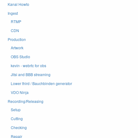
Kanal Howto
Ingest
RTMP
CDN
Production
Artwork
OBS Studio
kevin - webrtc for obs
Jitsi and BBB streaming
Lower third / Bauchbinden generator
VDO Ninja
Recording/Releasing
Setup
Cutting
Checking
Repair