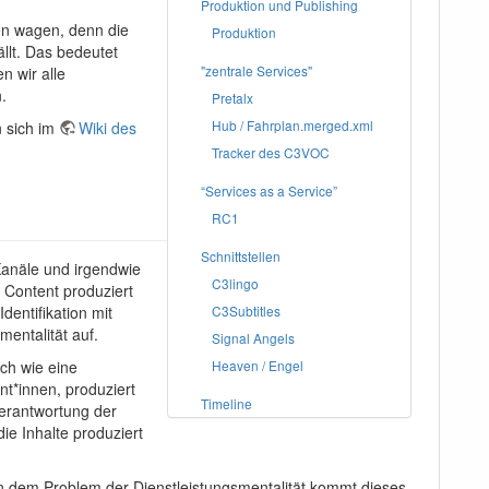
Produktion und Publishing
ten wagen, denn die
Produktion
llt. Das bedeutet
"zentrale Services"
 wir alle
.
Pretalx
Hub / Fahrplan.merged.xml
n sich im
Wiki des
Tracker des C3VOC
“Services as a Service”
RC1
Schnittstellen
Kanäle und irgendwie
C3lingo
 Content produziert
dentifikation mit
C3Subtitles
entalität auf.
Signal Angels
uch wie eine
Heaven / Engel
nt*innen, produziert
Timeline
erantwortung der
ie Inhalte produziert
en dem Problem der Dienstleistungsmentalität kommt dieses