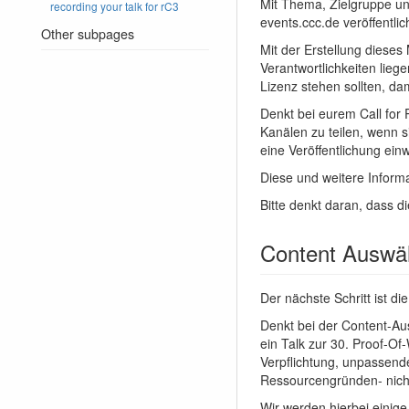
Mit Thema, Zielgruppe und 
recording your talk for rC3
events.ccc.de veröffentl
Other subpages
Mit der Erstellung dieses 
Verantwortlichkeiten lieg
Lizenz stehen sollten, da
Denkt bei eurem Call for 
Kanälen zu teilen, wenn 
eine Veröffentlichung einw
Diese und weitere Inform
Bitte denkt daran, dass 
Content Auswähl
Der nächste Schritt ist d
Denkt bei der Content-Au
ein Talk zur 30. Proof-O
Verpflichtung, unpassende
Ressourcengründen- nicht
Wir werden hierbei einig