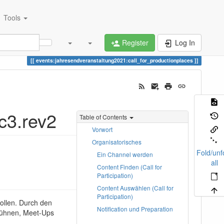
Tools
Register
Log In
events:jahresendveranstaltung2021:call_for_productionplaces
rc3.rev2
Table of Contents
Vorwort
Organisatorisches
Fold/unf
Ein Channel werden
all
Content Finden (Call for
Participation)
Content Auswählen (Call for
Participation)
wollen. Durch den
Notification und Preparation
 Bühnen, Meet-Ups