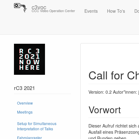
c3voc
Events
How To's
D
CCC Video Operation Center
Trace
Call for Channels - Vorträge auf dem rc3.rev2
Call for C
rC3 2021
Version: 0.2 Autor*innen: 
Overview
Vorwort
Meetings
Setup for Simultaneous
Dieser Aufruf richtet sich
Interpretation of Talks
Ausfall eines Präsenzcong
und Runden geben.
Fahrplanraster