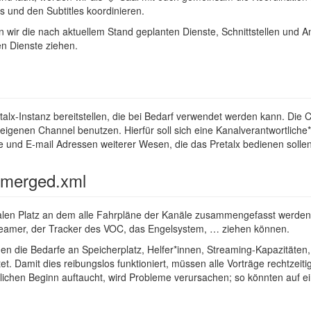
 und den Subtitles koordinieren.
en wir die nach aktuellem Stand geplanten Dienste, Schnittstellen und
en Dienste ziehen.
alx-Instanz bereitstellen, die bei Bedarf verwendet werden kann. Die 
eigenen Channel benutzen. Hierfür soll sich eine Kanalverantwortliche
 und E-mail Adressen weiterer Wesen, die das Pretalx bedienen solle
.merged.xml
alen Platz an dem alle Fahrpläne der Kanäle zusammengefasst werden. D
beamer, der Tracker des VOC, das Engelsystem, … ziehen können.
n die Bedarfe an Speicherplatz, Helfer*innen, Streaming-Kapazitäten
t. Damit dies reibungslos funktioniert, müssen alle Vorträge rechtzeit
lichen Beginn auftaucht, wird Probleme verursachen; so könnten auf