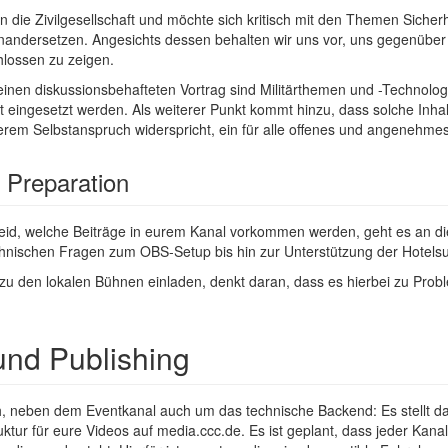
 an die Zivilgesellschaft und möchte sich kritisch mit den Themen Sich
nandersetzen. Angesichts dessen behalten wir uns vor, uns gegenüber
lossen zu zeigen.
r einen diskussionsbehafteten Vortrag sind Militärthemen und -Technolog
 eingesetzt werden. Als weiterer Punkt kommt hinzu, dass solche Inha
em Selbstanspruch widerspricht, ein für alle offenes und angenehmes
d Preparation
eid, welche Beiträge in eurem Kanal vorkommen werden, geht es an di
hnischen Fragen zum OBS-Setup bis hin zur Unterstützung der Hotels
en zu den lokalen Bühnen einladen, denkt daran, dass es hierbei zu P
und Publishing
 neben dem Eventkanal auch um das technische Backend: Es stellt d
tur für eure Videos auf media.ccc.de. Es ist geplant, dass jeder Kanal