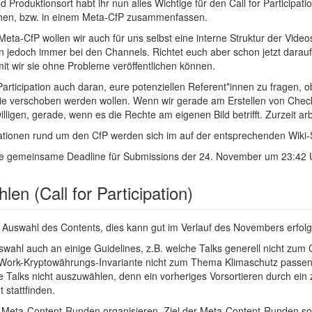
Produktionsort habt ihr nun alles Wichtige für den Call for Participati
ichen, bzw. in einem Meta-CfP zusammenfassen.
Meta-CfP wollen wir auch für uns selbst eine interne Struktur der Videos
en jedoch immer bei den Channels. Richtet euch aber schon jetzt darau
mit wir sie ohne Probleme veröffentlichen können.
Participation auch daran, eure potenziellen Referent*innen zu fragen, o
sie verschoben werden wollen. Wenn wir gerade am Erstellen von Check
illigen, gerade, wenn es die Rechte am eigenen Bild betrifft. Zurzeit ar
ationen rund um den CfP werden sich im auf der entsprechenden Wiki-
die gemeinsame Deadline für Submissions der 24. November um 23:42 Uh
en (Call for Participation)
ie Auswahl des Contents, dies kann gut im Verlauf des Novembers erfol
swahl auch an einige Guidelines, z.B. welche Talks generell nicht zum
f-Work-Kryptowährungs-Invariante nicht zum Thema Klimaschutz passen
 Talks nicht auszuwählen, denn ein vorheriges Vorsortieren durch ein 
 stattfinden.
e Meta-Content-Runden organisieren. Ziel der Meta-Content-Runden soll