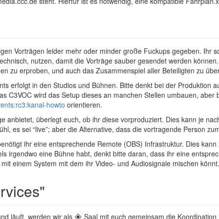
dia.ccc.de steht. Hierfür ist es notwendig, eine kompatible Fahrplan.
nigen Vorträgen leider mehr oder minder große Fuckups gegeben. Ihr sol
 technisch, nutzen, damit die Vorträge sauber gesendet werden können.
ngen zu erproben, und auch das Zusammenspiel aller Beteiligten zu übe
ts erfolgt in den Studios und Bühnen. Bitte denkt bei der Produktion 
 Das C3VOC wird das Setup dieses an manchen Stellen umbauen, aber b
events:rc3:kanal-howto
orientieren.
e anbietet, überlegt euch, ob ihr diese vorproduziert. Dies kann je nach
ühl, es sei “live”; aber die Alternative, dass die vortragende Person zu
benötigt ihr eine entsprechende Remote (OBS) Infrastruktur. Dies kann
ls irgendwo eine Bühne habt, denkt bitte daran, dass ihr eine entspre
 mit einem System mit dem ihr Video- und Audiosignale mischen könnt
rvices"
und läuft, werden wir als 🞛 Saal mit euch gemeinsam die Koordinatio