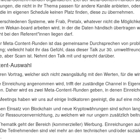
ungen, die nicht in ihr Thema passen für andere Kanäle anbieten, ode
die im eigenen Schedule keinen Platz finden, diese zu übernehmen.
 verschiedenen Systeme, wie Frab, Pretalx, whatever nicht die Möglichk
nem Wekan-board arbeiten wird, in der die Daten händisch übertragen w
t bei den Referent*innen liegen darf.
ser Meta-Content-Runden ist das gemeinsame Durchsprechen von problema
ng; vielleicht habt ihr das Gefühl, dass dieser Talk zur 30. umweltfreu
e, aber Scam ist. Nehmt den Talk mit und sprecht darüber.
ntent-Auswahl
ren Vortrag, welcher sich nicht zwangsläufig mit den Werten, für die w
 Einreichung angenommen wird, trifft der zuständige Channel in Eigenr
n. Daher wird es zwei Meta-Content-Runden geben, in denen Einreich
eetings haben wir uns auf einige Indikatoren geeinigt, die auf eine m
sen Einsatz von Blockchain und neue Kryptowährungen sind schon lan
r für Ressourcenvernichtung, zu welchem wir nur ungern zusätzlich beit
Thematik geht der Bereich (kommerzieller) Werbung. Einreichungen au
n. Die Teilnehmenden sind viel mehr an den technischen und/oder sozia
.