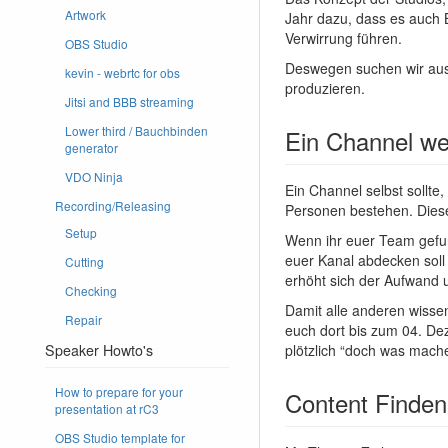
Artwork
Jahr dazu, dass es auch 
Verwirrung führen.
OBS Studio
Deswegen suchen wir aus
kevin - webrtc for obs
produzieren.
Jitsi and BBB streaming
Lower third / Bauchbinden
Ein Channel w
generator
VDO Ninja
Ein Channel selbst sollt
Recording/Releasing
Personen bestehen. Diese
Setup
Wenn ihr euer Team gefu
euer Kanal abdecken soll 
Cutting
erhöht sich der Aufwand
Checking
Damit alle anderen wisse
Repair
euch dort bis zum 04. Dez
plötzlich “doch was mache
Speaker Howto's
How to prepare for your
Content Finden (
presentation at rC3
OBS Studio template for