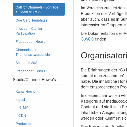
Call for Channels - Vorträge
Im Vergleich zum letzten 
auf dem rc3.rev2
Produktion der Vorträge f
aber auch, dass es in Su
Cue Card Templates
interessierten Gruppen zu
Infos zum Call for
Die Dokumentation der Me
Participation
C3VOC
finden.
Fragebogen Heaven
Channels und
Organisator
Themenschwerpunkte
Schedule 2021
Die Erfahrungen der rC3 
Fragebogen C3VOC
kommt man zusammen” nich
Studio/Channel Howto's
habe. Die inhaltliche Hohe
dem entsprechenden Prog
Kanal Howto
In diesem Jahr wollen wir
Ingest
Kategorie auf media.ccc.d
Content und stellt sein 
RTMP
inhaltlichen Ausgestaltun
CDN
werden oder kümmert sic
Production
Das Konzept der Studios,