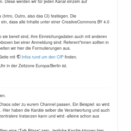
on. Diese werden wir für jeden Kanal einzeln auf
 (Intro, Outro, also das CI) festlegen. Die
f ein, dass alle Inhalte unter einer CreativeCommons BY 4.0
b sie bereit sind, ihre Einreichungsdaten auch mit anderen
boxen bei einer Anmeldung sind: Referent*innen sollten in
beiten wir hier die Formulierungen aus.
Seite mit
Infos rund um den CfP
finden.
r in der Zeitzone Europa/Berlin ist.
gen.
 Chaos oder zu eurem Channel passen. Ein Beispiel: so wird
. Hier haben die Kanäle selber die Verantwortung und auch
zentralere Instanzen kann und wird -alleine schon aus
ten eine “Talk-Börse” sein. Jegliche Kanäle können hier