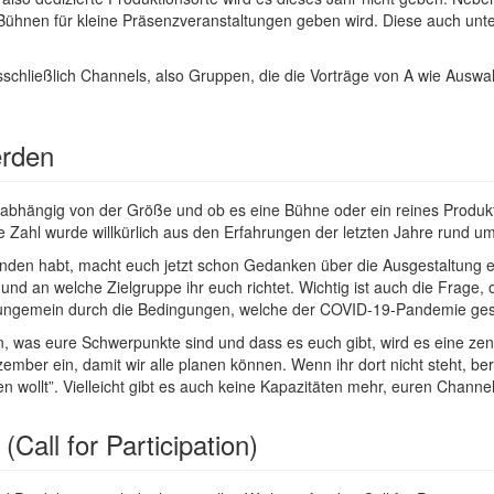
Bühnen für kleine Präsenzveranstaltungen geben wird. Diese auch unter
schließlich Channels, also Gruppen, die die Vorträge von A wie Aus
erden
e, abhängig von der Größe und ob es eine Bühne oder ein reines Produ
 Zahl wurde willkürlich aus den Erfahrungen der letzten Jahre rund u
nden habt, macht euch jetzt schon Gedanken über die Ausgestaltung 
und an welche Zielgruppe ihr euch richtet. Wichtig ist auch die Frage, o
 ungemein durch die Bedingungen, welche der COVID-19-Pandemie gesc
n, was eure Schwerpunkte sind und dass es euch gibt, wird es eine zen
ember ein, damit wir alle planen können. Wenn ihr dort nicht steht, b
n wollt”. Vielleicht gibt es auch keine Kapazitäten mehr, euren Channe
Call for Participation)