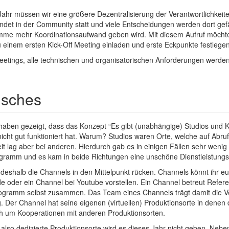
Jahr müssen wir eine größere Dezentralisierung der Verantwortlichkei
indet in der Community statt und viele Entscheidungen werden dort gefä
mme mehr Koordinationsaufwand geben wird. Mit diesem Aufruf möchten
 einem ersten Kick-Off Meeting einladen und erste Eckpunkte festlegen
etings, alle technischen und organisatorischen Anforderungen werde
isches
haben gezeigt, dass das Konzept “Es gibt (unabhängige) Studios und 
t gut funktioniert hat. Warum? Studios waren Orte, welche auf Abruf
it lag aber bei anderen. Hierdurch gab es in einigen Fällen sehr wenig I
ramm und es kam in beide Richtungen eine unschöne Dienstleistungsm
 deshalb die Channels in den Mittelpunkt rücken. Channels könnt ihr e
e oder ein Channel bei Youtube vorstellen. Ein Channel betreut Refere
Programm selbst zusammen. Das Team eines Channels trägt damit die V
g. Der Channel hat seine eigenen (virtuellen) Produktionsorte in denen d
h um Kooperationen mit anderen Produktionsorten.
 also dedizierte Produktionsorte wird es dieses Jahr nicht geben. Neb