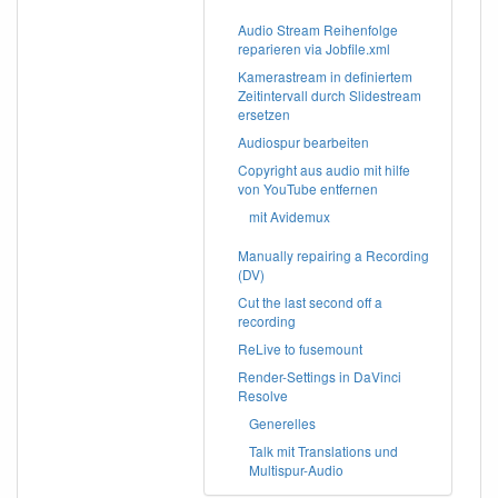
Audio Stream Reihenfolge
reparieren via Jobfile.xml
Kamerastream in definiertem
Zeitintervall durch Slidestream
ersetzen
Audiospur bearbeiten
Copyright aus audio mit hilfe
von YouTube entfernen
mit Avidemux
Manually repairing a Recording
(DV)
Cut the last second off a
recording
ReLive to fusemount
Render-Settings in DaVinci
Resolve
Generelles
Talk mit Translations und
Multispur-Audio