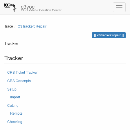
c3voc
CCC Video Operation Center
Trace
C3Tracker: Repair
c3tracker:repair
Tracker
Tracker
CRS Ticket Tracker
CRS Concepts
Setup
Import
Cutting
Remote
Checking