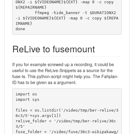
ONX2 -i ${VIDEONAME}${EXT} -map 0 -c copy 
${REPAIRNAME}

	ffmpeg -hide_banner -t $DURATIONX2 
-i ${VIDEONAME}${EXT} -map 0 -c copy ${REPA
IRNAME}

done
ReLive to fusemount
If you for example screwed up a recording, it could be
useful to use the ReLive-Snippets as a source for the
fuse-ts. This python-script might help you. The Fahplan-
ID has to be given as a argument.
import os

import sys

files = os.listdir('/video/tmp/ber-relive/3
6c3/5'+sys.argv[1])

relive_folder = '/video/tmp/ber-relive/36c
3/5'

fuse_folder = '/video/fuse/36c3-wikipakawg/