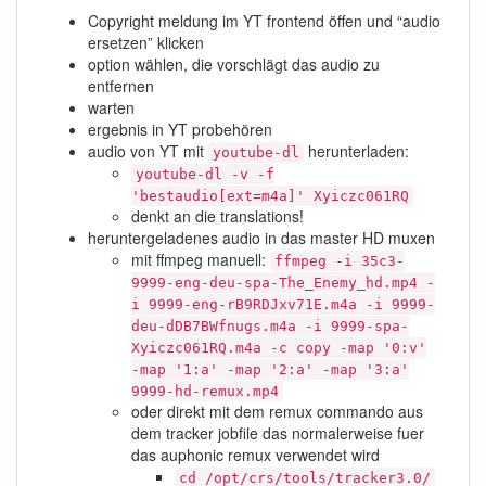
Copyright meldung im YT frontend öffen und “audio
ersetzen” klicken
option wählen, die vorschlägt das audio zu
entfernen
warten
ergebnis in YT probehören
audio von YT mit
herunterladen:
youtube-dl
youtube-dl -v -f
'bestaudio[ext=m4a]' Xyiczc061RQ
denkt an die translations!
heruntergeladenes audio in das master HD muxen
mit ffmpeg manuell:
ffmpeg -i 35c3-
9999-eng-deu-spa-The_Enemy_hd.mp4 -
i 9999-eng-rB9RDJxv71E.m4a -i 9999-
deu-dDB7BWfnugs.m4a -i 9999-spa-
Xyiczc061RQ.m4a -c copy -map '0:v'
-map '1:a' -map '2:a' -map '3:a'
9999-hd-remux.mp4
oder direkt mit dem remux commando aus
dem tracker jobfile das normalerweise fuer
das auphonic remux verwendet wird
cd /opt/crs/tools/tracker3.0/