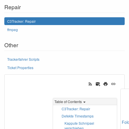
Repair
C3Tracker: Repair
ffmpeg
Other
Trackerfahrer Scripts
Ticket Properties
Table of Contents
C3Tracker: Repair
Defekte Timestamps
Fol
Kappute Schnipsel
verschieben