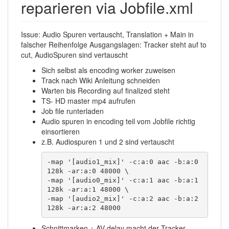
reparieren via Jobfile.xml
Issue: Audio Spuren vertauscht, Translation + Main in
falscher Reihenfolge Ausgangslagen: Tracker steht auf to
cut, AudioSpuren sind vertauscht
Sich selbst als encoding worker zuweisen
Track nach Wiki Anleitung schneiden
Warten bis Recording auf finalized steht
TS- HD master mp4 aufrufen
Job file runterladen
Audio spuren in encoding teil vom Jobfile richtig
einsortieren
z.B. Audiospuren 1 und 2 sind vertauscht
-map '[audio1_mix]' -c:a:0 aac -b:a:0 
128k -ar:a:0 48000 \

-map '[audio0_mix]' -c:a:1 aac -b:a:1 
128k -ar:a:1 48000 \

-map '[audio2_mix]' -c:a:2 aac -b:a:2 
128k -ar:a:2 48000 
Schnittmarken + AV delay macht der Tracker