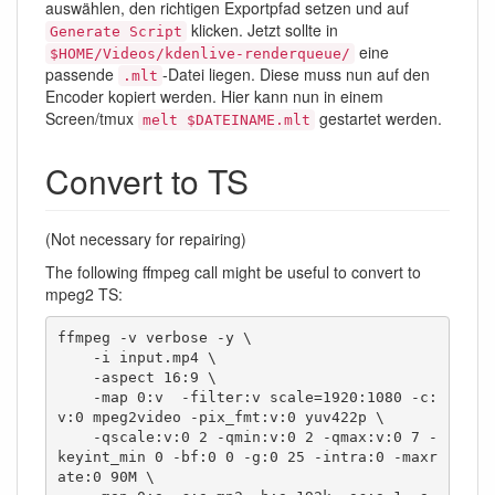
auswählen, den richtigen Exportpfad setzen und auf
klicken. Jetzt sollte in
Generate Script
eine
$HOME/Videos/kdenlive-renderqueue/
passende
-Datei liegen. Diese muss nun auf den
.mlt
Encoder kopiert werden. Hier kann nun in einem
Screen/tmux
gestartet werden.
melt $DATEINAME.mlt
Convert to TS
(Not necessary for repairing)
The following ffmpeg call might be useful to convert to
mpeg2 TS:
ffmpeg -v verbose -y \

    -i input.mp4 \

    -aspect 16:9 \

    -map 0:v  -filter:v scale=1920:1080 -c:
v:0 mpeg2video -pix_fmt:v:0 yuv422p \

    -qscale:v:0 2 -qmin:v:0 2 -qmax:v:0 7 -
keyint_min 0 -bf:0 0 -g:0 25 -intra:0 -maxr
ate:0 90M \
