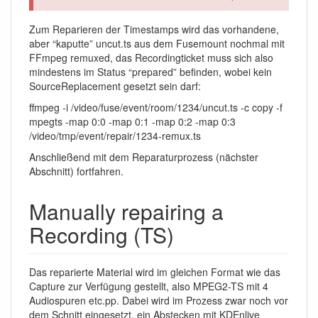
Zum Reparieren der Timestamps wird das vorhandene,
aber “kaputte” uncut.ts aus dem Fusemount nochmal mit
FFmpeg remuxed, das Recordingticket muss sich also
mindestens im Status “prepared” befinden, wobei kein
SourceReplacement gesetzt sein darf:
ffmpeg -i /video/fuse/event/room/1234/uncut.ts -c copy -f
mpegts -map 0:0 -map 0:1 -map 0:2 -map 0:3
/video/tmp/event/repair/1234-remux.ts
Anschließend mit dem Reparaturprozess (nächster
Abschnitt) fortfahren.
Manually repairing a
Recording (TS)
Das reparierte Material wird im gleichen Format wie das
Capture zur Verfügung gestellt, also MPEG2-TS mit 4
Audiospuren etc.pp. Dabei wird im Prozess zwar noch vor
dem Schnitt eingesetzt, ein Abstecken mit KDEnlive