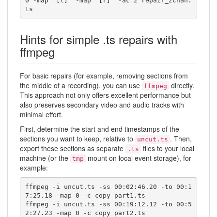
0 -map "[l]" -map "[r]" -ac 2 repair_2chan.
ts
Hints for simple .ts repairs with
ffmpeg
For basic repairs (for example, removing sections from
the middle of a recording), you can use
directly.
ffmpeg
This approach not only offers excellent performance but
also preserves secondary video and audio tracks with
minimal effort.
First, determine the start and end timestamps of the
sections you want to keep, relative to
. Then,
uncut.ts
export these sections as separate
files to your local
.ts
machine (or the
mount on local event storage), for
tmp
example:
ffmpeg -i uncut.ts -ss 00:02:46.20 -to 00:1
7:25.18 -map 0 -c copy part1.ts

ffmpeg -i uncut.ts -ss 00:19:12.12 -to 00:5
2:27.23 -map 0 -c copy part2.ts