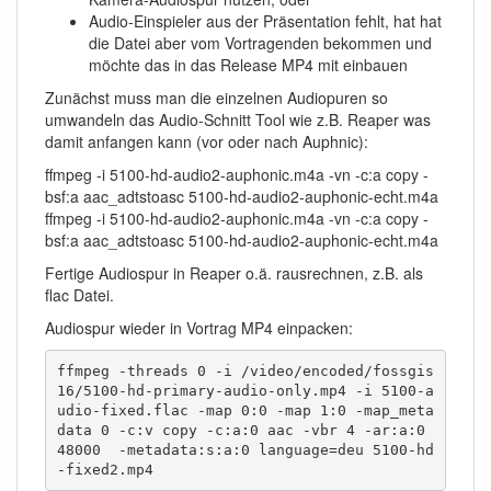
Audio-Einspieler aus der Präsentation fehlt, hat hat
die Datei aber vom Vortragenden bekommen und
möchte das in das Release MP4 mit einbauen
Zunächst muss man die einzelnen Audiopuren so
umwandeln das Audio-Schnitt Tool wie z.B. Reaper was
damit anfangen kann (vor oder nach Auphnic):
ffmpeg -i 5100-hd-audio2-auphonic.m4a -vn -c:a copy -
bsf:a aac_adtstoasc 5100-hd-audio2-auphonic-echt.m4a
ffmpeg -i 5100-hd-audio2-auphonic.m4a -vn -c:a copy -
bsf:a aac_adtstoasc 5100-hd-audio2-auphonic-echt.m4a
Fertige Audiospur in Reaper o.ä. rausrechnen, z.B. als
flac Datei.
Audiospur wieder in Vortrag MP4 einpacken:
ffmpeg -threads 0 -i /video/encoded/fossgis
16/5100-hd-primary-audio-only.mp4 -i 5100-a
udio-fixed.flac -map 0:0 -map 1:0 -map_meta
data 0 -c:v copy -c:a:0 aac -vbr 4 -ar:a:0 
48000  -metadata:s:a:0 language=deu 5100-hd
-fixed2.mp4 