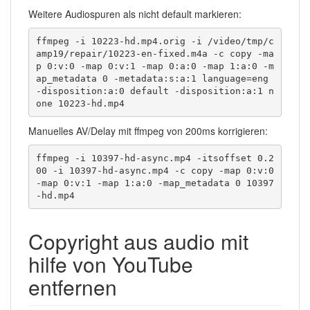
Weitere Audiospuren als nicht default markieren:
ffmpeg -i 10223-hd.mp4.orig -i /video/tmp/c
amp19/repair/10223-en-fixed.m4a -c copy -ma
p 0:v:0 -map 0:v:1 -map 0:a:0 -map 1:a:0 -m
ap_metadata 0 -metadata:s:a:1 language=eng 
-disposition:a:0 default -disposition:a:1 n
one 10223-hd.mp4
Manuelles AV/Delay mit ffmpeg von 200ms korrigieren:
ffmpeg -i 10397-hd-async.mp4 -itsoffset 0.2
00 -i 10397-hd-async.mp4 -c copy -map 0:v:0 
-map 0:v:1 -map 1:a:0 -map_metadata 0 10397
-hd.mp4
Copyright aus audio mit
hilfe von YouTube
entfernen