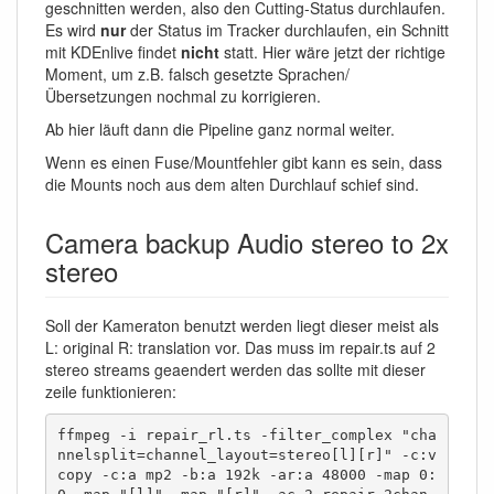
geschnitten werden, also den Cutting-Status durchlaufen.
Es wird
nur
der Status im Tracker durchlaufen, ein Schnitt
mit KDEnlive findet
nicht
statt. Hier wäre jetzt der richtige
Moment, um z.B. falsch gesetzte Sprachen/
Übersetzungen nochmal zu korrigieren.
Ab hier läuft dann die Pipeline ganz normal weiter.
Wenn es einen Fuse/Mountfehler gibt kann es sein, dass
die Mounts noch aus dem alten Durchlauf schief sind.
Camera backup Audio stereo to 2x
stereo
Soll der Kameraton benutzt werden liegt dieser meist als
L: original R: translation vor. Das muss im repair.ts auf 2
stereo streams geaendert werden das sollte mit dieser
zeile funktionieren:
ffmpeg -i repair_rl.ts -filter_complex "cha
nnelsplit=channel_layout=stereo[l][r]" -c:v 
copy -c:a mp2 -b:a 192k -ar:a 48000 -map 0: