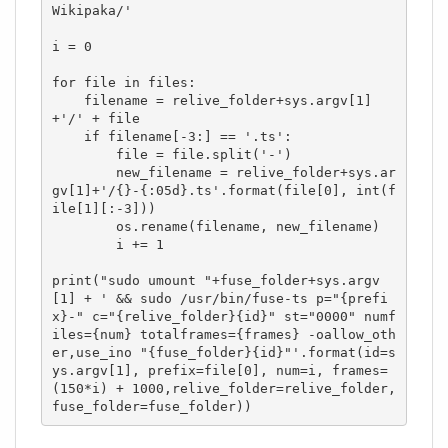
Wikipaka/'

i = 0

for file in files:

    filename = relive_folder+sys.argv[1]
+'/' + file

    if filename[-3:] == '.ts':

        file = file.split('-')

        new_filename = relive_folder+sys.ar
gv[1]+'/{}-{:05d}.ts'.format(file[0], int(f
ile[1][:-3]))

        os.rename(filename, new_filename)

        i += 1

print("sudo umount "+fuse_folder+sys.argv
[1] + ' && sudo /usr/bin/fuse-ts p="{prefi
x}-" c="{relive_folder}{id}" st="0000" numf
iles={num} totalframes={frames} -oallow_oth
er,use_ino "{fuse_folder}{id}"'.format(id=s
ys.argv[1], prefix=file[0], num=i, frames=
(150*i) + 1000,relive_folder=relive_folder,
fuse_folder=fuse_folder))