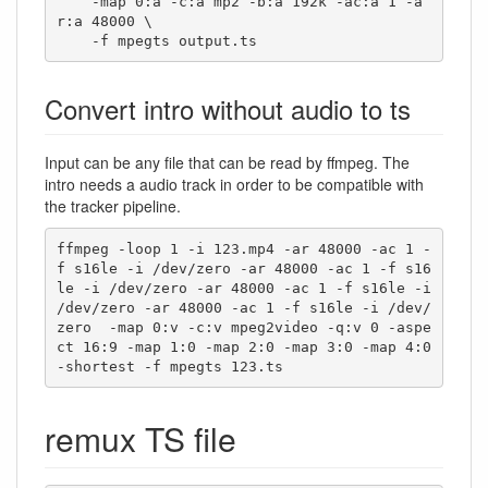
    -map 0:a -c:a mp2 -b:a 192k -ac:a 1 -a
r:a 48000 \

    -f mpegts output.ts
Convert intro without audio to ts
Input can be any file that can be read by ffmpeg. The
intro needs a audio track in order to be compatible with
the tracker pipeline.
ffmpeg -loop 1 -i 123.mp4 -ar 48000 -ac 1 -
f s16le -i /dev/zero -ar 48000 -ac 1 -f s16
le -i /dev/zero -ar 48000 -ac 1 -f s16le -i 
/dev/zero -ar 48000 -ac 1 -f s16le -i /dev/
zero  -map 0:v -c:v mpeg2video -q:v 0 -aspe
ct 16:9 -map 1:0 -map 2:0 -map 3:0 -map 4:0 
-shortest -f mpegts 123.ts
remux TS file