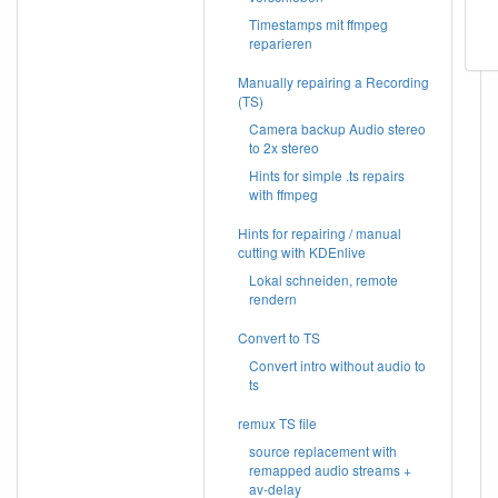
Timestamps mit ffmpeg
reparieren
Manually repairing a Recording
(TS)
Camera backup Audio stereo
to 2x stereo
Hints for simple .ts repairs
with ffmpeg
Hints for repairing / manual
cutting with KDEnlive
Lokal schneiden, remote
rendern
Convert to TS
Convert intro without audio to
ts
remux TS file
source replacement with
remapped audio streams +
av-delay