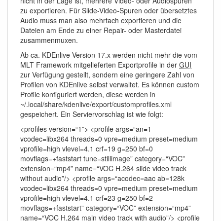
nicht in der Lage ist, mehrere Video- oder Audiospuren
zu exportieren. Für Slide-Video-Spuren oder übersetztes
Audio muss man also mehrfach exportieren und die
Dateien am Ende zu einer Repair- oder Masterdatei
zusammenmuxen.
Ab ca. KDEnlive Version 17.x werden nicht mehr die vom
MLT Framework mitgelieferten Exportprofile in der
GUI
zur Verfügung gestellt, sondern eine geringere Zahl von
Profilen von KDEnlive selbst verwaltet. Es können custom
Profile konfiguriert werden, diese werden in
~/.local/share/kdenlive/export/customprofiles.xml
gespeichert. Ein Serviervorschlag ist wie folgt:
<profiles version=“1”> <profile args=“an=1
vcodec=libx264 threads=0 vpre=medium preset=medium
vprofile=high vlevel=4.1 crf=19 g=250 bf=0
movflags=+faststart tune=stillimage” category=“VOC”
extension=“mp4” name=“VOC H.264 slide video track
without audio”/> <profile args=“acodec=aac ab=128k
vcodec=libx264 threads=0 vpre=medium preset=medium
vprofile=high vlevel=4.1 crf=23 g=250 bf=2
movflags=+faststart” category=“VOC” extension=“mp4”
name=“VOC H.264 main video track with audio”/> <profile