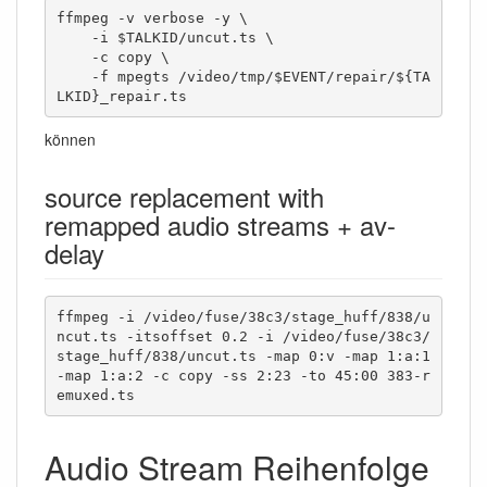
ffmpeg -v verbose -y \

    -i $TALKID/uncut.ts \

    -c copy \

    -f mpegts /video/tmp/$EVENT/repair/${TA
LKID}_repair.ts
können
source replacement with
remapped audio streams + av-
delay
ffmpeg -i /video/fuse/38c3/stage_huff/838/u
ncut.ts -itsoffset 0.2 -i /video/fuse/38c3/
stage_huff/838/uncut.ts -map 0:v -map 1:a:1 
-map 1:a:2 -c copy -ss 2:23 -to 45:00 383-r
emuxed.ts
Audio Stream Reihenfolge