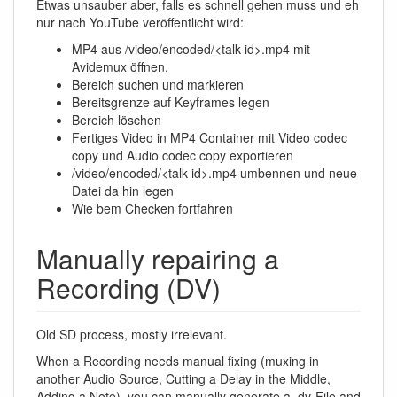
Etwas unsauber aber, falls es schnell gehen muss und eh
nur nach YouTube veröffentlicht wird:
MP4 aus /video/encoded/<talk-id>.mp4 mit
Avidemux öffnen.
Bereich suchen und markieren
Bereitsgrenze auf Keyframes legen
Bereich löschen
Fertiges Video in MP4 Container mit Video codec
copy und Audio codec copy exportieren
/video/encoded/<talk-id>.mp4 umbennen und neue
Datei da hin legen
Wie bem Checken fortfahren
Manually repairing a
Recording (DV)
Old SD process, mostly irrelevant.
When a Recording needs manual fixing (muxing in
another Audio Source, Cutting a Delay in the Middle,
Adding a Note), you can manually generate a .dv-File and