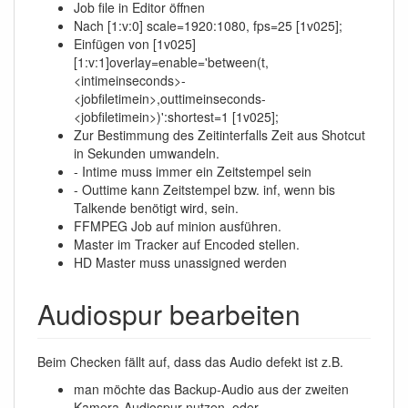
Job file in Editor öffnen
Nach [1:v:0] scale=1920:1080, fps=25 [1v025];
Einfügen von [1v025]
[1:v:1]overlay=enable='between(t,
<intimeinseconds>-
<jobfiletimein>,outtimeinseconds-
<jobfiletimein>)':shortest=1 [1v025];
Zur Bestimmung des Zeitinterfalls Zeit aus Shotcut
in Sekunden umwandeln.
- Intime muss immer ein Zeitstempel sein
- Outtime kann Zeitstempel bzw. inf, wenn bis
Talkende benötigt wird, sein.
FFMPEG Job auf minion ausführen.
Master im Tracker auf Encoded stellen.
HD Master muss unassigned werden
Audiospur bearbeiten
Beim Checken fällt auf, dass das Audio defekt ist z.B.
man möchte das Backup-Audio aus der zweiten
Kamera-Audiospur nutzen, oder