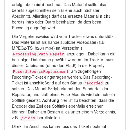
erfolgt aber
nicht
nochmal. Das Material sollte also
bereits zugeschnitten sein (siehe auch nächster
Abschnitt). Allerdings darf das ersetzte Material
nicht
bereits Intro oder Outro beinhalten, da dies beim
Encoding angefügt wird.
Die Vorgehensweise wird vom Tracker etwas unterstützt.
Das Material ist als handelsübliche Videodatei (z.B.
MPEG2-TS, h264 mp4) im Verzeichnis
abzulegen. Dabei kann ein
Processing.Path.Repair
beliebiger Dateiname gewählt werden. Im Tracker muss
dieser Dateiname (ohne den Pfad!) in die Property
am zugehörigen
Record.SourceReplacement
Recording-Ticket eingetragen werden. Das Recording-
Ticket ist anschließend auf den Status
zu
recorded
setzen. Das Mount-Skript erkennt den Sonderfall der
Reparatur, und statt eines Fuse-Mounts wird einfach ein
Softlink gesetzt.
Achtung
hier ist zu beachten, dass die
Encoder das Ziel des Softlinks ebenfalls erreichen
können! Daher am Besten alles unter einem Verzeichnis,
z.B.
bereitstellen.
/video
Direkt im Anschluss kann/muss das Ticket nochmal