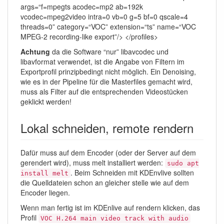
args=“f=mpegts acodec=mp2 ab=192k
vcodec=mpeg2video intra=0 vb=0 g=5 bf=0 qscale=4
threads=0” category=“VOC” extension=“ts” name=“VOC
MPEG-2 recording-like export”/> </profiles>
Achtung
da die Software “nur” libavcodec und
libavformat verwendet, ist die Angabe von Filtern im
Exportprofil prinzipbedingt nicht möglich. Ein Denoising,
wie es in der Pipeline für die Masterfiles gemacht wird,
muss als Filter auf die entsprechenden Videostücken
geklickt werden!
Lokal schneiden, remote rendern
Dafür muss auf dem Encoder (oder der Server auf dem
gerendert wird), muss melt installiert werden:
sudo apt
. Beim Schneiden mit KDEnvlive sollten
install melt
die Quelldateien schon an gleicher stelle wie auf dem
Encoder liegen.
Wenn man fertig ist im KDEnlive auf rendern klicken, das
Profil
VOC H.264 main video track with audio