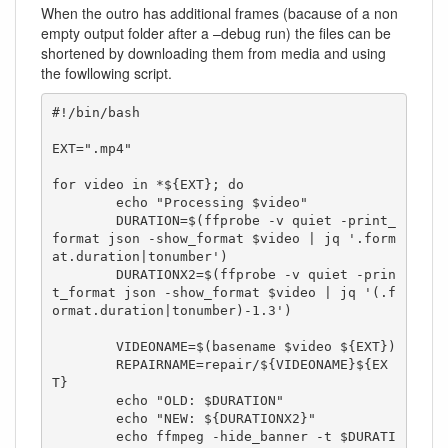
When the outro has additional frames (bacause of a non
empty output folder after a –debug run) the files can be
shortened by downloading them from media and using
the fowllowing script.
#!/bin/bash

EXT=".mp4"

for video in *${EXT}; do

	echo "Processing $video"

	DURATION=$(ffprobe -v quiet -print_
format json -show_format $video | jq '.form
at.duration|tonumber')

	DURATIONX2=$(ffprobe -v quiet -prin
t_format json -show_format $video | jq '(.f
ormat.duration|tonumber)-1.3')

	VIDEONAME=$(basename $video ${EXT})

	REPAIRNAME=repair/${VIDEONAME}${EX
T}

	echo "OLD: $DURATION"

	echo "NEW: ${DURATIONX2}"

	echo ffmpeg -hide_banner -t $DURATI