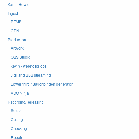
Kanal Howto
Ingest
RTMP
CDN
Production
Artwork
OBS Studio
kevin - webrtc for obs
Jitsi and BBB streaming
Lower third / Bauchbinden generator
VDO Ninja
Recording/Releasing
Setup
Cutting
Checking
Repair