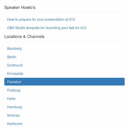
Speaker Howto's
How to prepare for your presentation at rC3
OBS Studio template for recording your talk for rC3
Locations & Channels
Bamberg
Berlin
Dortmund
Ennepetal
Frankfurt
Freiburg
Halle
Hamburg
Ilmenau
Karlsruhe