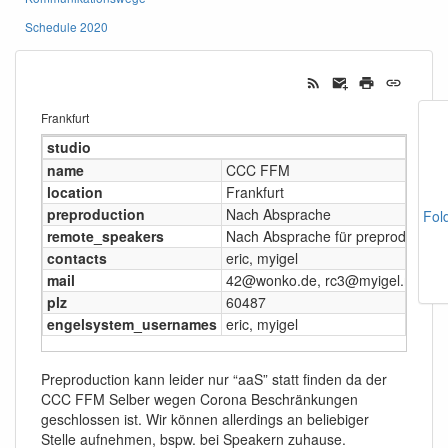
Schedule 2020
Frankfurt
studio
name
CCC FFM
location
Frankfurt
preproduction
Nach Absprache
Fol
remote_speakers
Nach Absprache für preproduction
contacts
eric, myigel
mail
42@wonko.de, rc3@myigel.name, 
plz
60487
engelsystem_usernames
eric, myigel
Preproduction kann leider nur “aaS” statt finden da der
CCC FFM Selber wegen Corona Beschränkungen
geschlossen ist. Wir können allerdings an beliebiger
Stelle aufnehmen, bspw. bei Speakern zuhause.