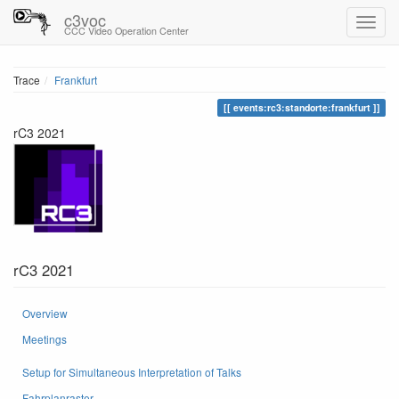
c3voc
CCC Video Operation Center
Trace
Frankfurt
events:rc3:standorte:frankfurt
rC3 2021
rC3 2021
Overview
Meetings
Setup for Simultaneous Interpretation of Talks
Fahrplanraster