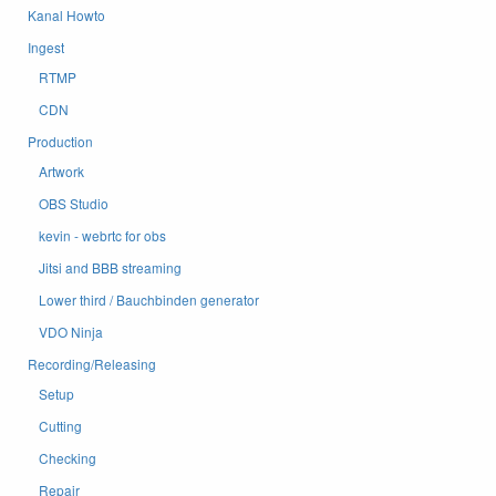
Kanal Howto
Ingest
RTMP
CDN
Production
Artwork
OBS Studio
kevin - webrtc for obs
Jitsi and BBB streaming
Lower third / Bauchbinden generator
VDO Ninja
Recording/Releasing
Setup
Cutting
Checking
Repair