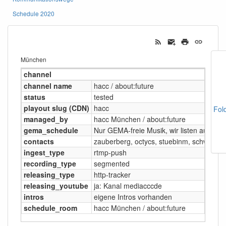
Schedule 2020
München
channel
channel name
hacc / about:future
status
tested
playout slug (CDN)
hacc
Fol
managed_by
hacc München / about:future
gema_schedule
Nur GEMA-freie Musik, wir listen auf welc
contacts
zauberberg, octycs, stuebinm, schweby
ingest_type
rtmp-push
recording_type
segmented
releasing_type
http-tracker
releasing_youtube
ja: Kanal mediacccde
intros
eigene Intros vorhanden
schedule_room
hacc München / about:future