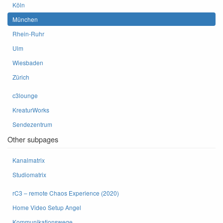
Köln
München
Rhein-Ruhr
Ulm
Wiesbaden
Zürich
c3lounge
KreaturWorks
Sendezentrum
Other subpages
Kanalmatrix
Studiomatrix
rC3 – remote Chaos Experience (2020)
Home Video Setup Angel
Kommunikationswege