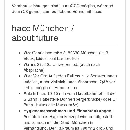
Vorabaufzeichungen sind im muCCC möglich, während
dem rC3 gemeinsam betriebene Bühne mit hacc.
hacc München /
about:future
Wo
: Gabrielenstraße 3, 80636 München (im 3.
Stock, leider nicht barrierefrei)
Wann
: 27.-30., Uhrzeiten tbd. (auch nach
Absprache)
Wie
: Vor Ort: Auf jeden Fall bis zu 2 Speaker:innen
möglich, mehr vielleicht nach Absprache. Q&A vor
Ort ist möglich. | Remote: tba
Anfahrt
: ca. 10-15 min vom Hauptbahnhof mit der
S-Bahn (Haltestelle Donnersbergerbrücke) oder U-
Bahn (Haltestelle Marsstraße)
Hygienemassnahmen und Einschränkungen
:
Ausführliches Hygienekonzept wird bereitgestellt
und ist noch mit der Stadt München in
Verhandlung. Der Talkraum ist >80m^2 groß und