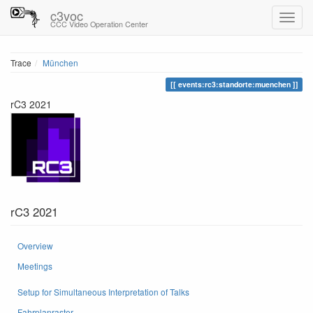
c3voc
CCC Video Operation Center
Trace
München
events:rc3:standorte:muenchen
rC3 2021
rC3 2021
Overview
Meetings
Setup for Simultaneous Interpretation of Talks
Fahrplanraster