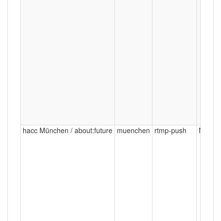
hacc München / about:future
muenchen
rtmp-push
Münch