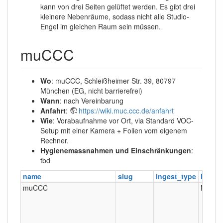
kann von drei Seiten gelüftet werden. Es gibt drei
kleinere Nebenräume, sodass nicht alle Studio-
Engel im gleichen Raum sein müssen.
muCCC
Wo
: muCCC, Schleißheimer Str. 39, 80797
München (EG, nicht barrierefrei)
Wann
: nach Vereinbarung
Anfahrt
:
https://wiki.muc.ccc.de/anfahrt
Wie
: Vorabaufnahme vor Ort, via Standard VOC-
Setup mit einer Kamera + Folien vom eigenem
Rechner.
Hygienemassnahmen und Einschränkungen
:
tbd
name
slug
ingest_type
locati
muCCC
Münch