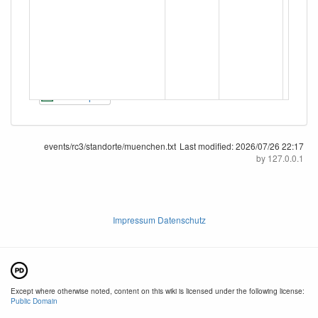
CSV Export
events/rc3/standorte/muenchen.txt
Last modified:
2026/07/26 22:17
by
127.0.0.1
Impressum Datenschutz
Except where otherwise noted, content on this wiki is licensed under the following license:
Public Domain