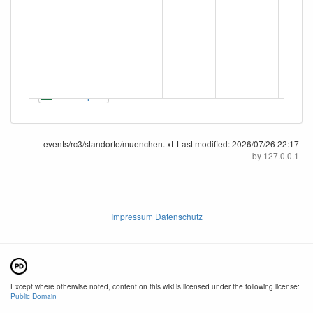
CSV Export
events/rc3/standorte/muenchen.txt
Last modified:
2026/07/26 22:17
by
127.0.0.1
Impressum Datenschutz
Except where otherwise noted, content on this wiki is licensed under the following license:
Public Domain