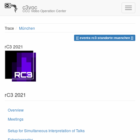
c3voc
CCC Video Operation Center
Trace
München
events:rc3:standorte:muenchen
rC3 2021
rC3 2021
Overview
Meetings
Setup for Simultaneous Interpretation of Talks
Fahrplanraster