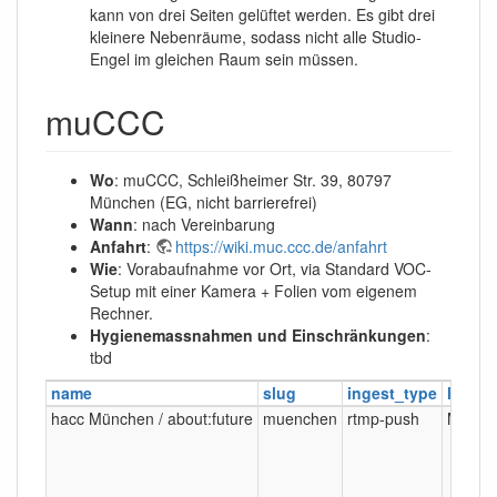
kann von drei Seiten gelüftet werden. Es gibt drei
kleinere Nebenräume, sodass nicht alle Studio-
Engel im gleichen Raum sein müssen.
muCCC
Wo
: muCCC, Schleißheimer Str. 39, 80797
München (EG, nicht barrierefrei)
Wann
: nach Vereinbarung
Anfahrt
:
https://wiki.muc.ccc.de/anfahrt
Wie
: Vorabaufnahme vor Ort, via Standard VOC-
Setup mit einer Kamera + Folien vom eigenem
Rechner.
Hygienemassnahmen und Einschränkungen
:
tbd
name
slug
ingest_type
locati
hacc München / about:future
muenchen
rtmp-push
Münch