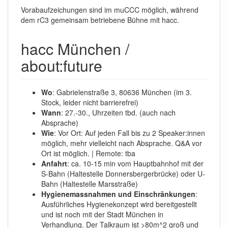
Vorabaufzeichungen sind im muCCC möglich, während
dem rC3 gemeinsam betriebene Bühne mit hacc.
hacc München /
about:future
Wo
: Gabrielenstraße 3, 80636 München (im 3.
Stock, leider nicht barrierefrei)
Wann
: 27.-30., Uhrzeiten tbd. (auch nach
Absprache)
Wie
: Vor Ort: Auf jeden Fall bis zu 2 Speaker:innen
möglich, mehr vielleicht nach Absprache. Q&A vor
Ort ist möglich. | Remote: tba
Anfahrt
: ca. 10-15 min vom Hauptbahnhof mit der
S-Bahn (Haltestelle Donnersbergerbrücke) oder U-
Bahn (Haltestelle Marsstraße)
Hygienemassnahmen und Einschränkungen
:
Ausführliches Hygienekonzept wird bereitgestellt
und ist noch mit der Stadt München in
Verhandlung. Der Talkraum ist >80m^2 groß und