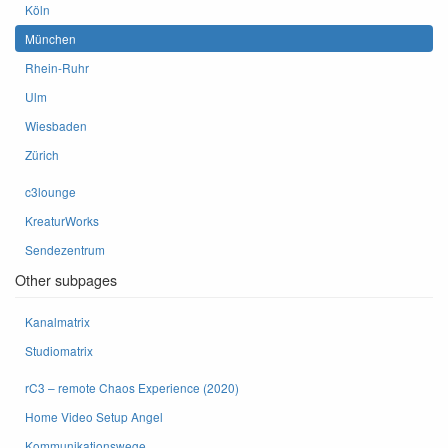
Köln
München
Rhein-Ruhr
Ulm
Wiesbaden
Zürich
c3lounge
KreaturWorks
Sendezentrum
Other subpages
Kanalmatrix
Studiomatrix
rC3 – remote Chaos Experience (2020)
Home Video Setup Angel
Kommunikationswege