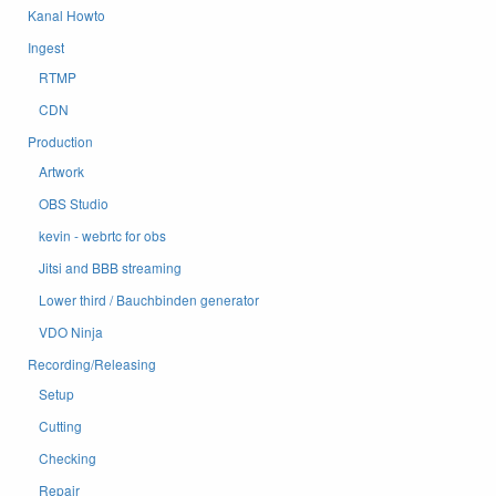
Kanal Howto
Ingest
RTMP
CDN
Production
Artwork
OBS Studio
kevin - webrtc for obs
Jitsi and BBB streaming
Lower third / Bauchbinden generator
VDO Ninja
Recording/Releasing
Setup
Cutting
Checking
Repair