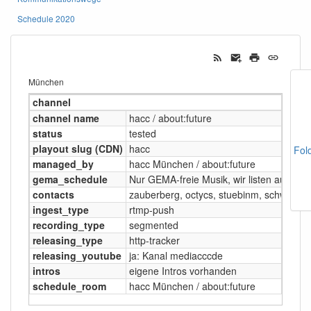
Schedule 2020
München
channel
channel name
hacc / about:future
status
tested
playout slug (CDN)
hacc
Fol
managed_by
hacc München / about:future
gema_schedule
Nur GEMA-freie Musik, wir listen auf welc
contacts
zauberberg, octycs, stuebinm, schweby
ingest_type
rtmp-push
recording_type
segmented
releasing_type
http-tracker
releasing_youtube
ja: Kanal mediacccde
intros
eigene Intros vorhanden
schedule_room
hacc München / about:future