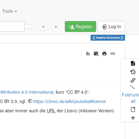
Tools
Register
Log In
howto:licences
tribution 4.0 International
, kurz “CC BY 4.0”.
Fold/unf
all
C BY 3.0, vgl.
https://c3voc.de/wiki/youtube#licence
ss aber immer auch die
URL
der Lizenz (inklusive Version)