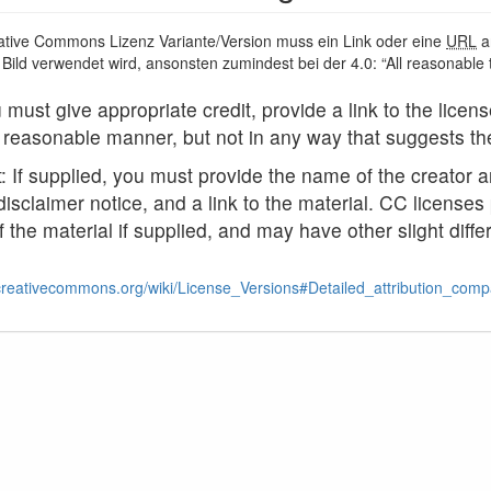
tive Commons Lizenz Variante/Version muss ein Link oder eine
URL
a
s Bild verwendet wird, ansonsten zumindest bei der 4.0: “All reasonabl
 must give appropriate credit, provide a link to the lice
 reasonable manner, but not in any way that suggests th
: If supplied, you must provide the name of the creator an
disclaimer notice, and a link to the material. CC licenses 
of the material if supplied, and may have other slight diff
i.creativecommons.org/wiki/License_Versions#Detailed_attribution_comp