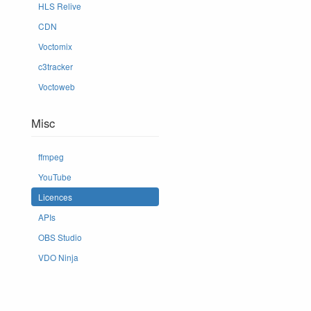
HLS Relive
CDN
Voctomix
c3tracker
Voctoweb
Misc
ffmpeg
YouTube
Licences
APIs
OBS Studio
VDO Ninja