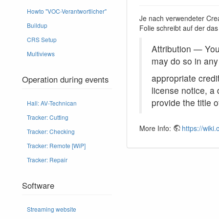
Howto "VOC-Verantwortlicher"
Je nach verwendeter Crea
Buildup
Folie schreibt auf der da
CRS Setup
Attribution — You
Multiviews
may do so in any
appropriate credit
Operation during events
license notice, a 
provide the title 
Hall: AV-Technican
Tracker: Cutting
More Info:
https://wik
Tracker: Checking
Tracker: Remote [WiP]
Tracker: Repair
Software
Streaming website