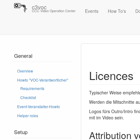
c3voc
Events
How To's
D
CCC Video Operation Center
Trace
Licences
General
Licences
Overview
Howto "VOC-Verantwortlicher"
Requirements
Typischer Weise empfehlen
Checklist
Werden die Mitschnitte au
Event-Veranstalter-Howto
Logos fürs Outro/Intro fi
Helper roles
mit im Video sein.
Setup
Attribution 