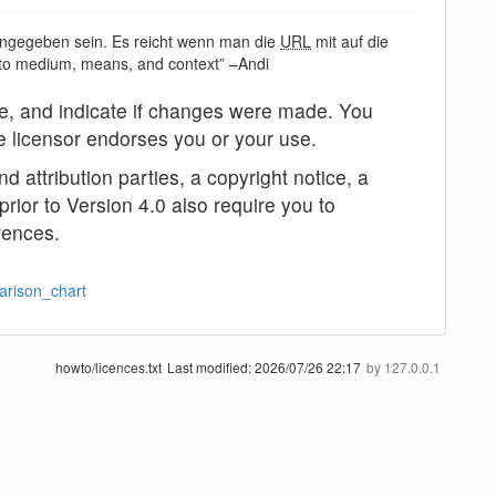
ngegeben sein. Es reicht wenn man die
URL
mit auf die
e to medium, means, and context” –Andi
nse, and indicate if changes were made. You
e licensor endorses you or your use.
d attribution parties, a copyright notice, a
prior to Version 4.0 also require you to
erences.
arison_chart
howto/licences.txt
Last modified:
2026/07/26 22:17
by
127.0.0.1