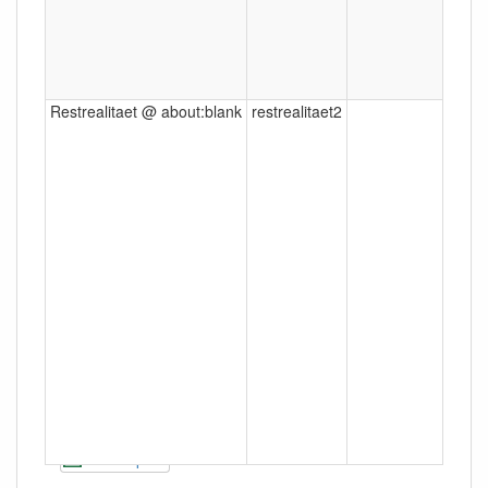
Restrealitaet @ about:blank
restrealitaet2
Berli
CSV Export