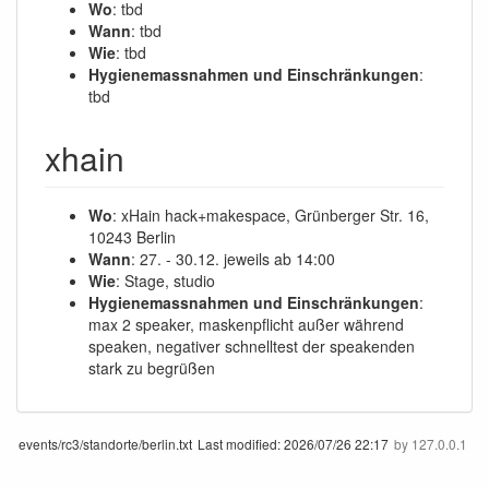
Wo
: tbd
Wann
: tbd
Wie
: tbd
Hygienemassnahmen und Einschränkungen
:
tbd
xhain
Wo
: xHain hack+makespace, Grünberger Str. 16,
10243 Berlin
Wann
: 27. - 30.12. jeweils ab 14:00
Wie
: Stage, studio
Hygienemassnahmen und Einschränkungen
:
max 2 speaker, maskenpflicht außer während
speaken, negativer schnelltest der speakenden
stark zu begrüßen
events/rc3/standorte/berlin.txt
Last modified:
2026/07/26 22:17
by
127.0.0.1