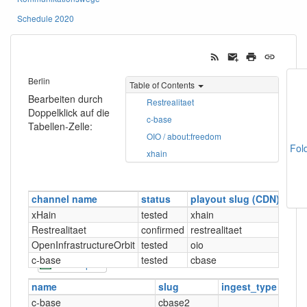
Schedule 2020
Berlin
Table of Contents
Bearbeiten durch
Restrealitaet
Doppelklick auf die
c-base
Tabellen-Zelle:
OIO / about:freedom
Fol
xhain
channel name
status
playout slug (CDN)
man
xHain
tested
xhain
xhai
Restrealitaet
confirmed
restrealitaet
Rest
OpenInfrastructureOrbit
tested
oio
OIO 
c-base
tested
cbase
c-ba
CSV Export
name
slug
ingest_type
locat
c-base
cbase2
Berli