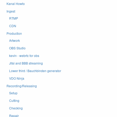
Kanal Howto
Ingest
RTMP
CDN
Production
Artwork
OBS Studio
kevin - webrtc for obs
Jitsi and BBB streaming
Lower third / Bauchbinden generator
VDO Ninja
Recording/Releasing
Setup
Cutting
Checking
Repair