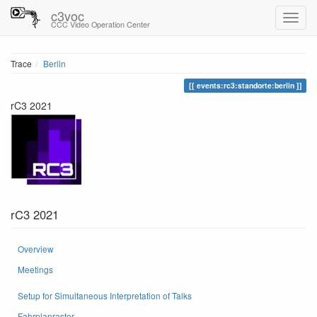
c3voc
CCC Video Operation Center
Trace
Berlin
events:rc3:standorte:berlin
rC3 2021
rC3 2021
Overview
Meetings
Setup for Simultaneous Interpretation of Talks
Fahrplanraster