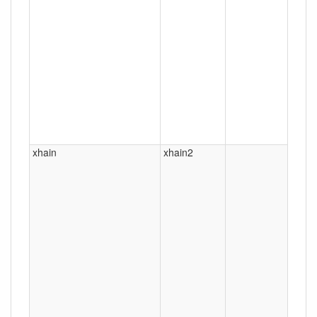
xhain
xhain2
Berli