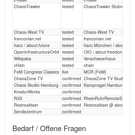
ChaosTrawler
tested
ChaosTrawler Stubnitz/Gän
Chaos-West TV
tested
Chaos-West TV
franconian.net
tested
franconian.net
hacc / about:future
tested
hacc München / about:futu
OpenInfrastructureOrbit
tested
OIO / about:freedom
Wikipaka
tested
Verschwoerhaus
xHain
tested
xhain
FeM Congress Classics
live
MCR (FeM)
ChaosZone TV
confirmed
ChaosZone TV Studio
Chaos Studio Hamburg
confirmed
Kampnagel Hamburg
KreaturWorks
confirmed
R3S
confirmed
RheinRuhrRemoteStage 
Restrealitaet
confirmed
Restrealitaet @ about:blan
Sendezentrum
confirmed
Bedarf / Offene Fragen