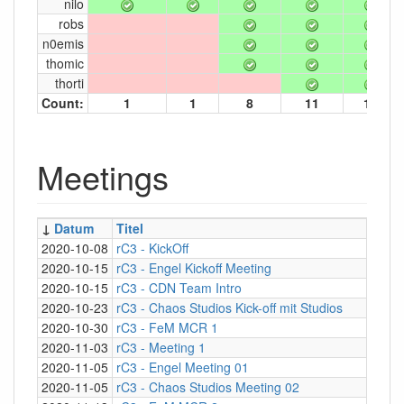
nilo
robs
n0emis
thomic
thorti
Count:
1
1
8
11
10
Meetings
↓
Datum
Titel
Art
2020-10-08
rC3 - KickOff
Mum
2020-10-15
rC3 - Engel Kickoff Meeting
Mum
2020-10-15
rC3 - CDN Team Intro
Mum
2020-10-23
rC3 - Chaos Studios Kick-off mit Studios
Mum
2020-10-30
rC3 - FeM MCR 1
Mum
2020-11-03
rC3 - Meeting 1
Mum
2020-11-05
rC3 - Engel Meeting 01
Mum
2020-11-05
rC3 - Chaos Studios Meeting 02
Mum