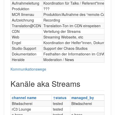
Aufnahmeleitung
Koordination für Talks / Referent*innen / et
Produktion
???
MCR Ilmenau
Produktion/Aufnahme des “remote-Congres
Aufzeichnung
Recording
Translation@CDN
Translation-Ton im CDN einspeisen
CDN
Verteilung der Streams
Web
Streaming Webseite, etc
Engel
Koordination der Helfer*innen, Dokumentati
Studio-Support
Support der Chaos-Studios
Dokumentation
Festhalten der Informationen im C3VOC-Wik
Heralde
Moderation / News
Kommunikationswege
Kanäle aka Streams
channel name
status
managed_by
Bitwäscherei
tested
Bitwäscherei
rC3 Lounge
tested
c-base
tested
c-base