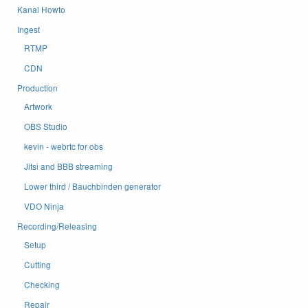
Kanal Howto
Ingest
RTMP
CDN
Production
Artwork
OBS Studio
kevin - webrtc for obs
Jitsi and BBB streaming
Lower third / Bauchbinden generator
VDO Ninja
Recording/Releasing
Setup
Cutting
Checking
Repair