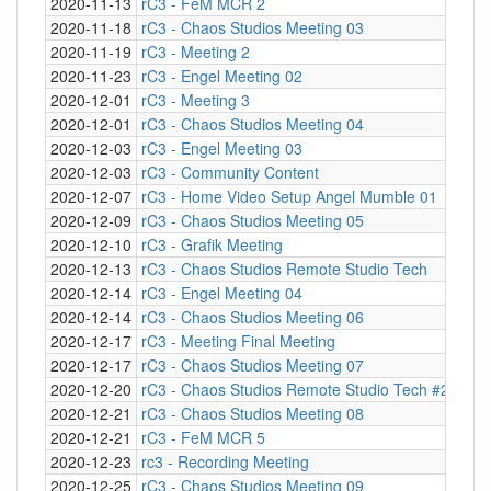
2020-11-13
rC3 - FeM MCR 2
Mum
2020-11-18
rC3 - Chaos Studios Meeting 03
Mum
2020-11-19
rC3 - Meeting 2
Mum
2020-11-23
rC3 - Engel Meeting 02
Mum
2020-12-01
rC3 - Meeting 3
Mum
2020-12-01
rC3 - Chaos Studios Meeting 04
Mum
2020-12-03
rC3 - Engel Meeting 03
Mum
2020-12-03
rC3 - Community Content
Mum
2020-12-07
rC3 - Home Video Setup Angel Mumble 01
Mum
2020-12-09
rC3 - Chaos Studios Meeting 05
Mum
2020-12-10
rC3 - Grafik Meeting
Mum
2020-12-13
rC3 - Chaos Studios Remote Studio Tech
Mum
2020-12-14
rC3 - Engel Meeting 04
Mum
2020-12-14
rC3 - Chaos Studios Meeting 06
Mum
2020-12-17
rC3 - Meeting Final Meeting
Mum
2020-12-17
rC3 - Chaos Studios Meeting 07
Mum
2020-12-20
rC3 - Chaos Studios Remote Studio Tech #2
Mum
2020-12-21
rC3 - Chaos Studios Meeting 08
Mum
2020-12-21
rC3 - FeM MCR 5
Mum
2020-12-23
rc3 - Recording Meeting
Mum
2020-12-25
rC3 - Chaos Studios Meeting 09
Mum