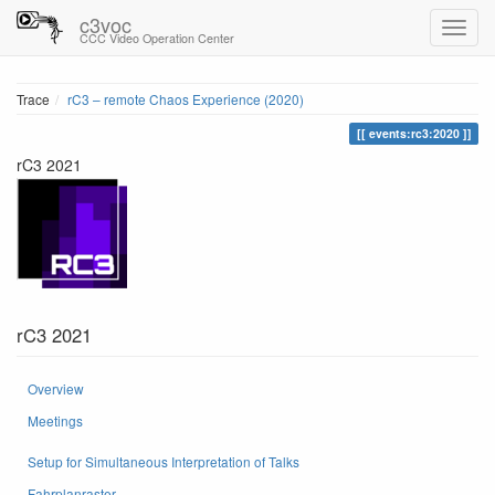
c3voc
CCC Video Operation Center
Trace
rC3 – remote Chaos Experience (2020)
events:rc3:2020
rC3 2021
rC3 2021
Overview
Meetings
Setup for Simultaneous Interpretation of Talks
Fahrplanraster