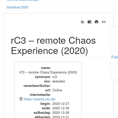
Schedule 2020
rC3 – remote Chaos
Experience (2020)
Fol
name
:
rC3 – remote Chaos Experience (2020)
synonym
:
rc3
voc-
jwacalex
verantwortlicher
:
ort
:
Online
internetseite
:
https://events.ccc.de/
begin
:
2020-12-27
ende
:
2020-12-30
aufbautag
:
2020-12-26
abbautag
:
2020-12-31