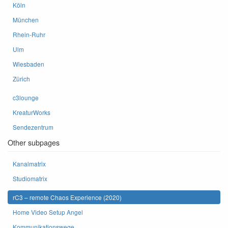
Köln
München
Rhein-Ruhr
Ulm
Wiesbaden
Zürich
c3lounge
KreaturWorks
Sendezentrum
Other subpages
Kanalmatrix
Studiomatrix
rC3 – remote Chaos Experience (2020)
Home Video Setup Angel
Kommunikationswege