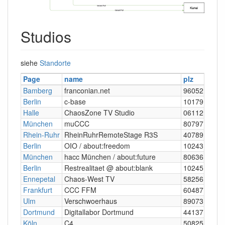
Studios
siehe
Standorte
Page
name
plz
Bamberg
franconian.net
96052
Berlin
c-base
10179
Halle
ChaosZone TV Studio
06112
München
muCCC
80797
Rhein-Ruhr
RheinRuhrRemoteStage R3S
40789
Berlin
OIO / about:freedom
10243
München
hacc München / about:future
80636
Berlin
Restrealitaet @ about:blank
10245
Ennepetal
Chaos-West TV
58256
Frankfurt
CCC FFM
60487
Ulm
Verschwoerhaus
89073
Dortmund
Digitallabor Dortmund
44137
Köln
C4
50825