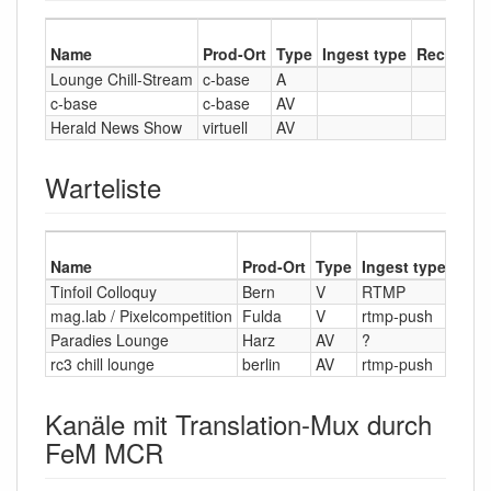
Name
Prod-Ort
Type
Ingest type
Recording
Lounge Chill-Stream
c-base
A
c-base
c-base
AV
Herald News Show
virtuell
AV
Warteliste
Name
Prod-Ort
Type
Ingest type
Reco
Tinfoil Colloquy
Bern
V
RTMP
-
mag.lab / Pixelcompetition
Fulda
V
rtmp-push
-
Paradies Lounge
Harz
AV
?
?
rc3 chill lounge
berlin
AV
rtmp-push
Kanäle mit Translation-Mux durch
FeM MCR