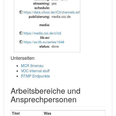
streaming
:
yes
schedule
:
https://data.c3voc.de/rC3/channels.schedule.xml
publizierung
:
media.ccc.de
media
:
https://media.ccc.de/c/rc3
tib-av
:
https://av.tib.eu/series/1048
status
:
done
Unterseiten
MCR Ilmenau
VOC internal stuff
RTMP Endpunkte
Arbeitsbereiche und
Ansprechpersonen
Titel
Was