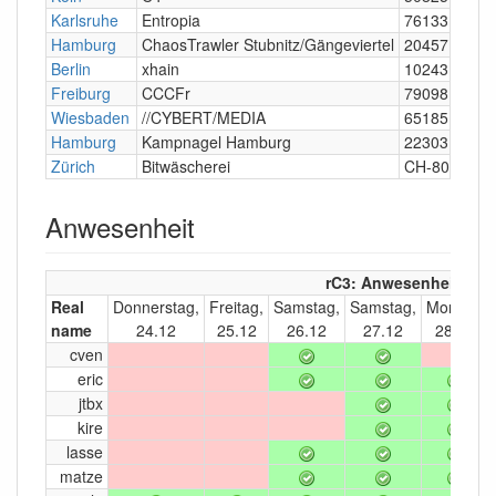
Karlsruhe
Entropia
76133
Hamburg
ChaosTrawler Stubnitz/Gängeviertel
20457; 2035
Berlin
xhain
10243
Freiburg
CCCFr
79098
Wiesbaden
//CYBERT/MEDIA
65185
Hamburg
Kampnagel Hamburg
22303
Zürich
Bitwäscherei
CH-8005
Anwesenheit
rC3: Anwesenheit
Real
Donnerstag,
Freitag,
Samstag,
Samstag,
Montag,
name
24.12
25.12
26.12
27.12
28.12
cven
eric
jtbx
kire
lasse
matze