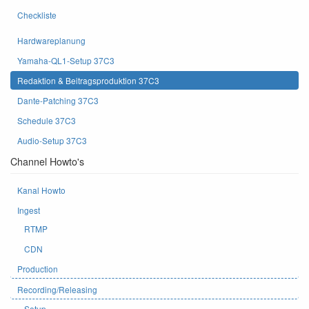
Checkliste
Hardwareplanung
Yamaha-QL1-Setup 37C3
Redaktion & Beitragsproduktion 37C3
Dante-Patching 37C3
Schedule 37C3
Audio-Setup 37C3
Channel Howto's
Kanal Howto
Ingest
RTMP
CDN
Production
Recording/Releasing
Setup