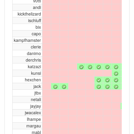
v0tti
andi
kickthelizard
ischluff
bix
capo
kampfhamster
clerie
danimo
derchris
katzazi
kunsi
hexchen
jack
jtbx
netali
jayjay
jwacalex
lhampe
margau
mabl