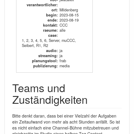
verantwortlicher
:
ort
:
Mildenberg
begin
:
2023-08-15
ende
:
2023-08-19
kontakt
:
CCC
raeume
:
alle
case
:
1
,
2
,
3
,
4
,
5
,
6
,
Server
,
muCCC
,
Seibert
,
R1
,
R2
audio
:
ja
streaming
:
ja
planungstool
:
frab
publizierung
:
media
Teams und
Zuständigkeiten
Bitte denkt daran, dass bei einer Vielzahl der Aufgaben
ein Zeitaufwand von mehr als acht Stunden anfällt. So ist
es nicht einfach eine Channel-Bühne mitzubetreuen und
gleichzeitig im Studio einen halben Tag Content