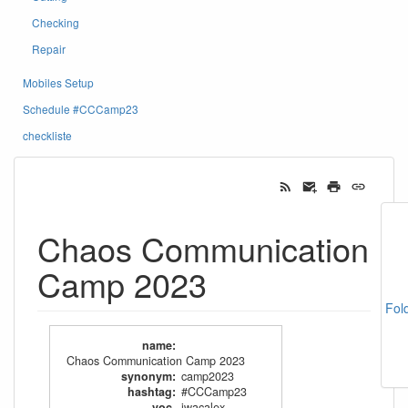
Checking
Repair
Mobiles Setup
Schedule #CCCamp23
checkliste
Chaos Communication
Camp 2023
Fol
name
:
Chaos Communication Camp 2023
synonym
:
camp2023
hashtag
:
#CCCamp23
voc-
jwacalex