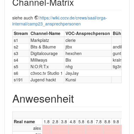
Channel-Matrix
siehe auch
https://wiki.cccv.de/crews/saal/orga-
internal/camp23_ansprechpersonen
Stream
Channel-Name
VOC-Ansprechperson
Bühne-An
s1
Markplatz
clerie
s2
Bits & Bäume
jtbx
andibraeu
s3
Digitalcourage
hexchen
gunther
s4
Milliways
Bix
kraln
s5
N:O:R:T:x
nhg
tig3rch3n
s6
c3voc.tv Studio 1
JayJay
s191
Jugend hackt
Kunsi
Anwesenheit
Real name
1.8
2.8
3.8
4.8
5.8
6.8
7.8
8.8
9.8
10.8
alex