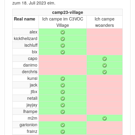
zum 18. Juli 2023 eim.
camp23-village
Real name
Ich campe im C3VOC
Ich campe
Village
woanders
alex
kickthelizard
ischluff
bix
capo
danimo
derchris
kunsi
jack
jtbx
netali
jayjay
lhampe
m2m
garionion
frainz