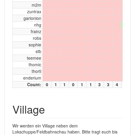
m2m
zuntrax
garionion
nhg
frainz
robs
sophie
stb
teemee
thomic
thorti
enderium
Count:
0
1
1
0
1
1
3
3
4
6
Village
Wir werden ein Village neben dem
Lokschuppe/Feldbahnschau haben. Bitte tragt euch bis