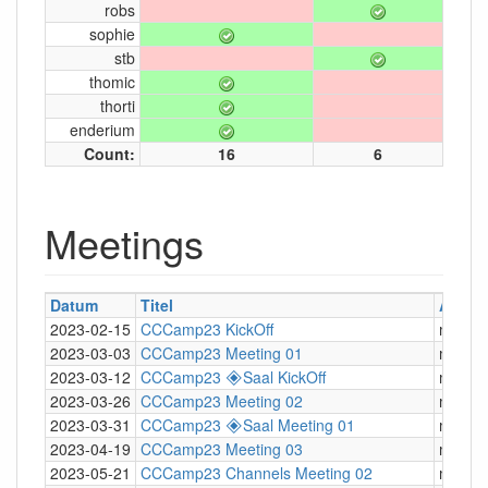
robs
sophie
stb
thomic
thorti
enderium
Count:
16
6
Meetings
Datum
Titel
Art
2023-02-15
CCCamp23 KickOff
mumbl
2023-03-03
CCCamp23 Meeting 01
mumbl
2023-03-12
CCCamp23 🞛Saal KickOff
mumbl
2023-03-26
CCCamp23 Meeting 02
mumbl
2023-03-31
CCCamp23 🞛Saal Meeting 01
mumbl
2023-04-19
CCCamp23 Meeting 03
mumbl
2023-05-21
CCCamp23 Channels Meeting 02
mumbl