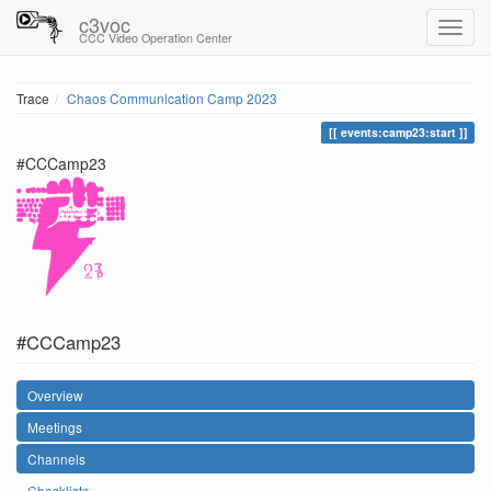
c3voc
CCC Video Operation Center
Trace
Chaos Communication Camp 2023
events:camp23:start
#CCCamp23
#CCCamp23
Overview
Meetings
Channels
Checkliste