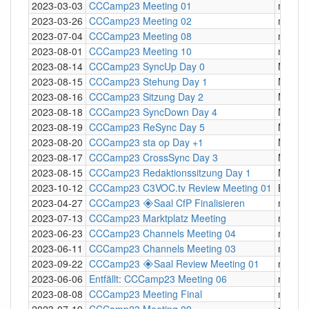
2023-03-03
CCCamp23 Meeting 01
mumbl
2023-03-26
CCCamp23 Meeting 02
mumbl
2023-07-04
CCCamp23 Meeting 08
mumbl
2023-08-01
CCCamp23 Meeting 10
mumbl
2023-08-14
CCCamp23 SyncUp Day 0
Meetin
2023-08-15
CCCamp23 Stehung Day 1
Meetin
2023-08-16
CCCamp23 Sitzung Day 2
Meetin
2023-08-18
CCCamp23 SyncDown Day 4
Meetin
2023-08-19
CCCamp23 ReSync Day 5
Meetin
2023-08-20
CCCamp23 sta op Day +1
Meetin
2023-08-17
CCCamp23 CrossSync Day 3
Meetin
2023-08-15
CCCamp23 Redaktionssitzung Day 1
Meetin
2023-10-12
CCCamp23 C3VOC.tv Review Meeting 01
BBB
2023-04-27
CCCamp23 🞛Saal CfP Finalisieren
mumbl
2023-07-13
CCCamp23 Marktplatz Meeting
mumbl
2023-06-23
CCCamp23 Channels Meeting 04
mumbl
2023-06-11
CCCamp23 Channels Meeting 03
mumbl
2023-09-22
CCCamp23 🞛Saal Review Meeting 01
mumbl
2023-06-06
Entfällt: CCCamp23 Meeting 06
mumbl
2023-08-08
CCCamp23 Meeting Final
mumbl
2023-07-19
CCCamp23 Meeting 09
mumbl