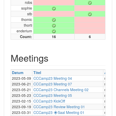
robs
sophie
stb
thomic
thorti
enderium
Count:
16
6
Meetings
Datum
Titel
Art
2023-05-09
CCCamp23 Meeting 04
mumbl
2023-06-21
CCCamp23 Meeting 07
mumbl
2023-05-21
CCCamp23 Channels Meeting 02
mumbl
2023-05-23
CCCamp23 Meeting 05
mumbl
2023-02-15
CCCamp23 KickOff
mumbl
2023-09-19
CCCamp23 Review Meeting 01
mumbl
2023-03-31
CCCamp23 🞛Saal Meeting 01
mumbl