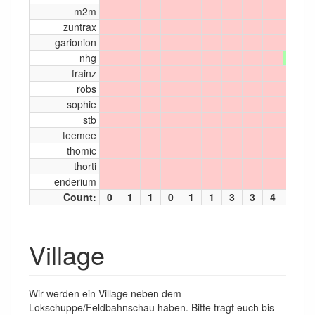
m2m
zuntrax
garionion
nhg
frainz
robs
sophie
stb
teemee
thomic
thorti
enderium
Count:
0
1
1
0
1
1
3
3
4
6
Village
Wir werden ein Village neben dem
Lokschuppe/Feldbahnschau haben. Bitte tragt euch bis