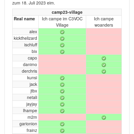
zum 18. Juli 2023 eim.
camp23-village
Real name
Ich campe im C3VOC
Ich campe
Village
woanders
alex
kickthelizard
ischluff
bix
capo
danimo
derchris
kunsi
jack
jtbx
netali
jayjay
lhampe
m2m
garionion
frainz