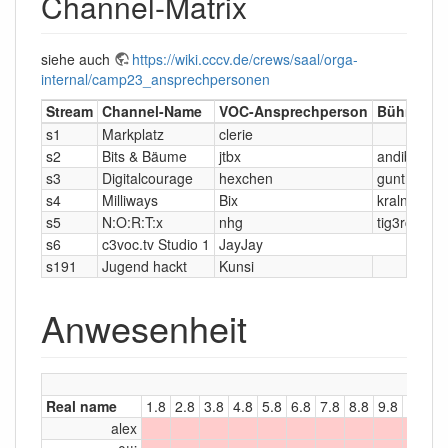
Channel-Matrix
siehe auch
https://wiki.cccv.de/crews/saal/orga-
internal/camp23_ansprechpersonen
Stream
Channel-Name
VOC-Ansprechperson
Bühne-An
s1
Markplatz
clerie
s2
Bits & Bäume
jtbx
andibraeu
s3
Digitalcourage
hexchen
gunther
s4
Milliways
Bix
kraln
s5
N:O:R:T:x
nhg
tig3rch3n
s6
c3voc.tv Studio 1
JayJay
s191
Jugend hackt
Kunsi
Anwesenheit
Real name
1.8
2.8
3.8
4.8
5.8
6.8
7.8
8.8
9.8
10.8
alex