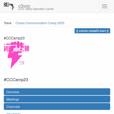
c3voc
CCC Video Operation Center
Trace
Chaos Communication Camp 2023
events:camp23:start
#CCCamp23
#CCCamp23
Overview
Meetings
Channels
Checkliste