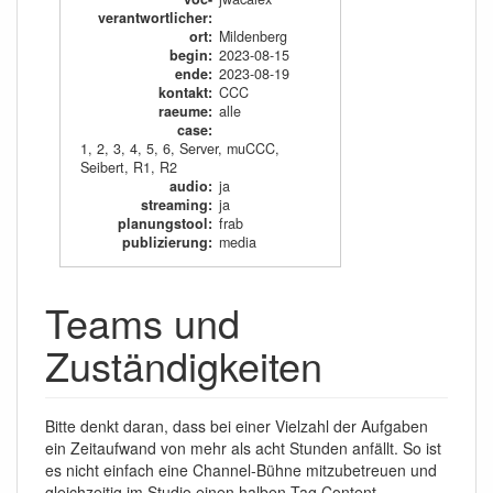
verantwortlicher
:
ort
:
Mildenberg
begin
:
2023-08-15
ende
:
2023-08-19
kontakt
:
CCC
raeume
:
alle
case
:
1
,
2
,
3
,
4
,
5
,
6
,
Server
,
muCCC
,
Seibert
,
R1
,
R2
audio
:
ja
streaming
:
ja
planungstool
:
frab
publizierung
:
media
Teams und
Zuständigkeiten
Bitte denkt daran, dass bei einer Vielzahl der Aufgaben
ein Zeitaufwand von mehr als acht Stunden anfällt. So ist
es nicht einfach eine Channel-Bühne mitzubetreuen und
gleichzeitig im Studio einen halben Tag Content