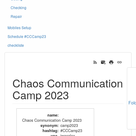
Checking
Repair
Mobiles Setup
Schedule #CCCamp23
checkliste
Chaos Communication
Camp 2023
Fol
name
:
Chaos Communication Camp 2023
synonym
:
camp2023
hashtag
:
#CCCamp23
voc-
jwacalex