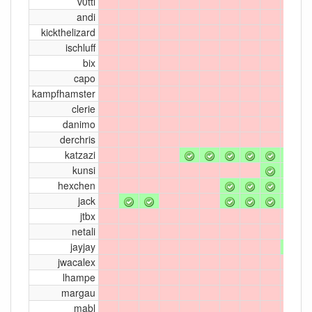
v0tti
andi
kickthelizard
ischluff
bix
capo
kampfhamster
clerie
danimo
derchris
katzazi
kunsi
hexchen
jack
jtbx
netali
jayjay
jwacalex
lhampe
margau
mabl