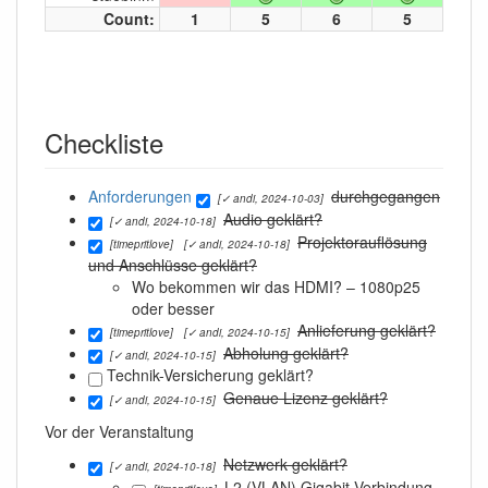
Count:
1
5
6
5
Checkliste
Anforderungen
durchgegangen
[✓ andi, 2024-10-03]
Audio geklärt?
[✓ andi, 2024-10-18]
Projektorauflösung
[timepritlove]
[✓ andi, 2024-10-18]
und Anschlüsse geklärt?
Wo bekommen wir das HDMI? – 1080p25
oder besser
Anlieferung geklärt?
[timepritlove]
[✓ andi, 2024-10-15]
Abholung geklärt?
[✓ andi, 2024-10-15]
Technik-Versicherung geklärt?
Genaue Lizenz geklärt?
[✓ andi, 2024-10-15]
Vor der Veranstaltung
Netzwerk geklärt?
[✓ andi, 2024-10-18]
L2 (VLAN) Gigabit-Verbindung