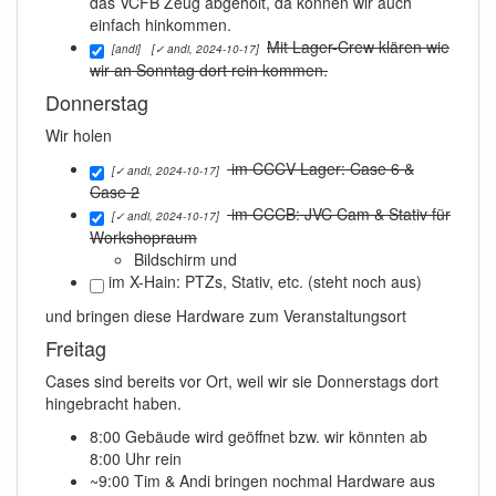
das VCFB Zeug abgeholt, da können wir auch
einfach hinkommen.
Mit Lager-Crew klären wie
[andi]
[✓ andi, 2024-10-17]
wir an Sonntag dort rein kommen.
Donnerstag
Wir holen
im CCCV Lager: Case 6 &
[✓ andi, 2024-10-17]
Case 2
im CCCB: JVC Cam & Stativ für
[✓ andi, 2024-10-17]
Workshopraum
Bildschirm und
im X-Hain: PTZs, Stativ, etc.
(steht noch aus)
und bringen diese Hardware zum Veranstaltungsort
Freitag
Cases sind bereits vor Ort, weil wir sie Donnerstags dort
hingebracht haben.
8:00 Gebäude wird geöffnet bzw. wir könnten ab
8:00 Uhr rein
~9:00 Tim & Andi bringen nochmal Hardware aus