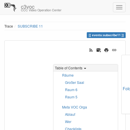
c3voc
CCC Video Operation Center
Trace
SUBSCRIBE 11
events:subscribe11
Table of Contents
Räume
Großer Saal
Fol
Raum 6
Raum 5
Meta VOC Orga
Ablauf
Wer
Checkliste