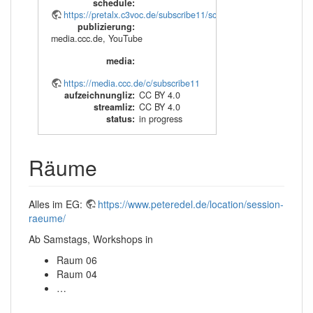
schedule
:
https://pretalx.c3voc.de/subscribe11/schedule/
publizierung
:
media.ccc.de, YouTube
media
:
https://media.ccc.de/c/subscribe11
aufzeichnungliz
:
CC BY 4.0
streamliz
:
CC BY 4.0
status
:
in progress
Räume
Alles im EG:
https://www.peteredel.de/location/session-
raeume/
Ab Samstags, Workshops in
Raum 06
Raum 04
…