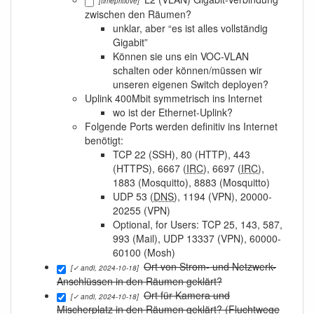
[timepritlove]
zwischen den Räumen?
unklar, aber “es ist alles vollständig
Gigabit”
Können sie uns ein VOC-VLAN
schalten oder können/müssen wir
unseren eigenen Switch deployen?
Uplink 400Mbit symmetrisch ins Internet
wo ist der Ethernet-Uplink?
Folgende Ports werden definitiv ins Internet
benötigt:
TCP 22 (SSH), 80 (HTTP), 443
(HTTPS), 6667 (
IRC
), 6697 (
IRC
),
1883 (Mosquitto), 8883 (Mosquitto)
UDP 53 (
DNS
), 1194 (VPN), 20000-
20255 (VPN)
Optional, for Users: TCP 25, 143, 587,
993 (Mail), UDP 13337 (VPN), 60000-
60100 (Mosh)
Ort von Strom- und Netzwerk-
[✓ andi, 2024-10-18]
Anschlüssen in den Räumen geklärt?
Ort für Kamera und
[✓ andi, 2024-10-18]
Mischerplatz in den Räumen geklärt? (Fluchtwege