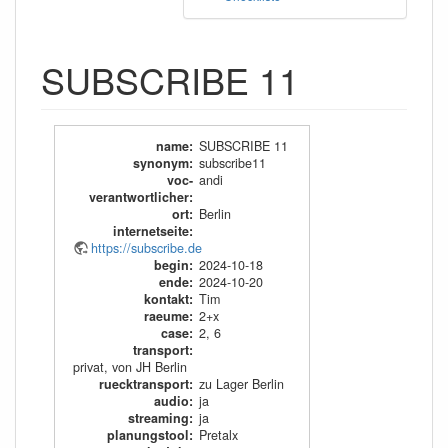
SUBSCRIBE 11
name
:
SUBSCRIBE 11
synonym
:
subscribe11
voc-
andi
verantwortlicher
:
ort
:
Berlin
internetseite
:
https://subscribe.de
begin
:
2024-10-18
ende
:
2024-10-20
kontakt
:
Tim
raeume
:
2+x
case
:
2
,
6
transport
:
privat, von JH Berlin
ruecktransport
:
zu Lager Berlin
audio
:
ja
streaming
:
ja
planungstool
:
Pretalx