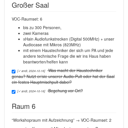
Großer Saal
VOC-Raumset: 6
bis zu 300 Personen,
zwei Kameras
xHain Audiofunkstrecken (Digital 500MHz) + unser
Audiocase mit Mikros (823MHz)
mit einem Haustechniker der sich um PA und jede
andere technische Frage die wir ins Haus haben
beantworten/helfen kann
Was macht der Haustechniker
[✓ andi, 2024-10-16]
genau? Nutzt er/sie unserer Audio-Pult oder hat der Saal
ein festes Hauptmischpult dabei?
Begehung vor Ort?
[✓ andi, 2024-10-16]
Raum 6
“Workshopraum mit Aufzeichnung” → VOC-Raumset: 2