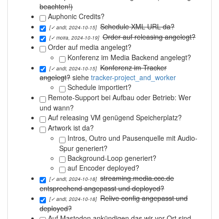
beachten!)
Auphonic Credits?
Schedule XML URL da?
[✓ andi, 2024-10-15]
Order auf releasing angelegt?
[✓ moira, 2024-10-19]
Order auf media angelegt?
Konferenz im Media Backend angelegt?
Konferenz im Tracker
[✓ andi, 2024-10-15]
angelegt?
siehe
tracker-project_and_worker
Schedule importiert?
Remote-Support bei Aufbau oder Betrieb: Wer
und wann?
Auf releasing VM genügend Speicherplatz?
Artwork ist da?
Intros, Outro und Pausenquelle mit Audio-
Spur generiert?
Background-Loop generiert?
auf Encoder deployed?
streaming.media.ccc.de
[✓ andi, 2024-10-18]
entsprechend angepasst und deployed?
Relive config angepasst und
[✓ andi, 2024-10-18]
deployed?
Auf Mastodon ankündigen das wir vor Ort sind