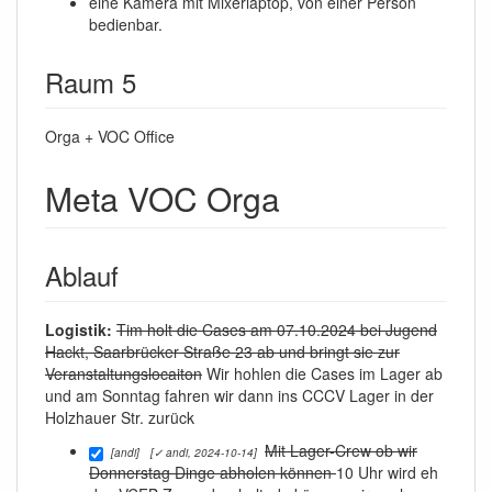
eine Kamera mit Mixerlaptop, von einer Person
bedienbar.
Raum 5
Orga + VOC Office
Meta VOC Orga
Ablauf
Logistik:
Tim holt die Cases am 07.10.2024 bei Jugend
Hackt, Saarbrücker Straße 23 ab und bringt sie zur
Veranstaltungslocaiton
Wir hohlen die Cases im Lager ab
und am Sonntag fahren wir dann ins CCCV Lager in der
Holzhauer Str. zurück
Mit Lager-Crew ob wir
[andi]
[✓ andi, 2024-10-14]
Donnerstag Dinge abholen können
10 Uhr wird eh