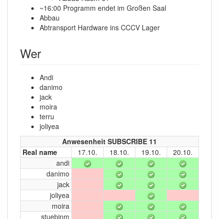
~16:00 Programm endet im Großen Saal
Abbau
Abtransport Hardware ins CCCV Lager
Wer
Andi
danimo
jack
moira
terru
joliyea
Anwesenheit SUBSCRIBE 11
Real name
17.10.
18.10.
19.10.
20.10.
andi
danimo
jack
joliyea
moira
stuebinm