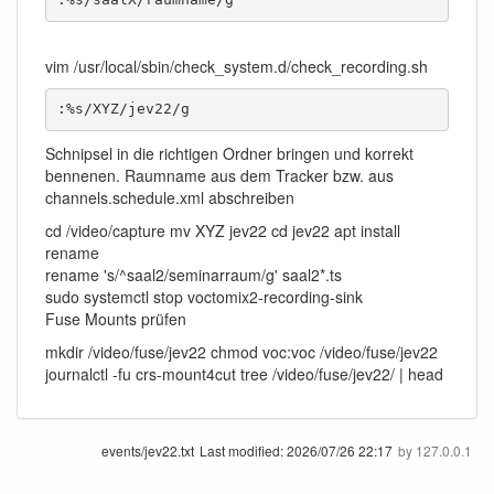
vim /usr/local/sbin/check_system.d/check_recording.sh
:%s/XYZ/jev22/g
Schnipsel in die richtigen Ordner bringen und korrekt
bennenen. Raumname aus dem Tracker bzw. aus
channels.schedule.xml abschreiben
cd /video/capture mv XYZ jev22 cd jev22 apt install
rename
rename 's/^saal2/seminarraum/g' saal2*.ts
sudo systemctl stop voctomix2-recording-sink
Fuse Mounts prüfen
mkdir /video/fuse/jev22 chmod voc:voc /video/fuse/jev22
journalctl -fu crs-mount4cut tree /video/fuse/jev22/ | head
events/jev22.txt
Last modified:
2026/07/26 22:17
by
127.0.0.1