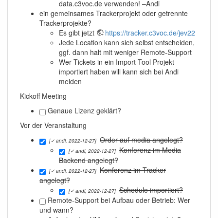
data.c3voc.de verwenden! –Andi
ein gemeinsames Trackerprojekt oder getrennte
Trackerprojekte?
Es gibt jetzt
https://tracker.c3voc.de/jev22
Jede Location kann sich selbst entscheiden,
ggf. dann halt mit weniger Remote-Support
Wer Tickets in ein Import-Tool Projekt
importiert haben will kann sich bei Andi
melden
Kickoff Meeting
Genaue Lizenz geklärt?
Vor der Veranstaltung
Order auf media angelegt?
[✓ andi, 2022-12-27]
Konferenz im Media
[✓ andi, 2022-12-27]
Backend angelegt?
Konferenz im Tracker
[✓ andi, 2022-12-27]
angelegt?
Schedule importiert?
[✓ andi, 2022-12-27]
Remote-Support bei Aufbau oder Betrieb: Wer
und wann?