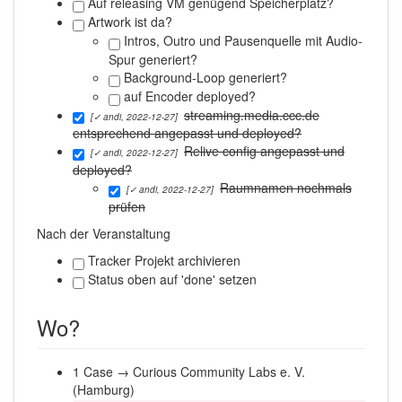
Auf releasing VM genügend Speicherplatz?
Artwork ist da?
Intros, Outro und Pausenquelle mit Audio-
Spur generiert?
Background-Loop generiert?
auf Encoder deployed?
streaming.media.ccc.de
[✓ andi, 2022-12-27]
entsprechend angepasst und deployed?
Relive config angepasst und
[✓ andi, 2022-12-27]
deployed?
Raumnamen nochmals
[✓ andi, 2022-12-27]
prüfen
Nach der Veranstaltung
Tracker Projekt archivieren
Status oben auf 'done' setzen
Wo?
1 Case → Curious Community Labs e. V.
(Hamburg)