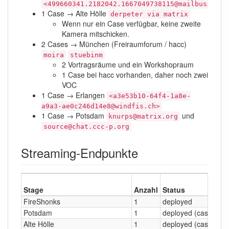
<499660341.2182042.1667049738115@mailbusiness
1 Case → Alte Hölle
derpeter via matrix
Wenn nur ein Case verfügbar, keine zweite
Kamera mitschicken.
2 Cases → München (Freiraumforum / hacc)
moira
stuebinm
2 Vortragsräume und ein Workshopraum
1 Case bei hacc vorhanden, daher noch zwei
VOC
1 Case → Erlangen
<a3e53b10-64f4-1a8e-
a9a3-ae0c246d14e8@windfis.ch>
1 Case → Potsdam
und
knurps@matrix.org
source@chat.ccc-p.org
Streaming-Endpunkte
Stage
Anzahl
Status
FireShonks
1
deployed
Potsdam
1
deployed (case4)
Alte Hölle
1
deployed (case6)