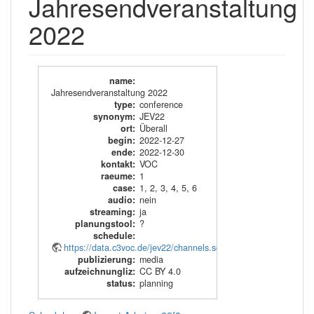
Jahresendveranstaltung
2022
name
:
Jahresendveranstaltung 2022
type
:
conference
synonym
:
JEV22
ort
:
Überall
begin
:
2022-12-27
ende
:
2022-12-30
kontakt
:
VOC
raeume
:
1
case
:
1
,
2
,
3
,
4
,
5
,
6
audio
:
nein
streaming
:
ja
planungstool
:
?
schedule
:
https://data.c3voc.de/jev22/channels.schedule.xml
publizierung
:
media
aufzeichnungliz
:
CC BY 4.0
status
:
planning