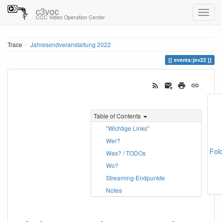
c3voc
CCC Video Operation Center
Trace
Jahresendveranstaltung 2022
events:jev22
Table of Contents
"Wichtige Links"
Wer?
Fol
Was? / TODOs
Wo?
Streaming-Endpunkte
Notes