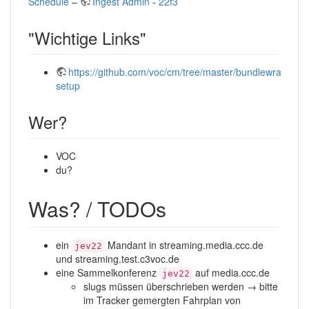
Schedule
–
Ingest Admin
-
22f3
"Wichtige Links"
https://github.com/voc/cm/tree/master/bundlewrap#eve
setup
Wer?
VOC
du?
Was? / TODOs
ein
Mandant in streaming.media.ccc.de
jev22
und streaming.test.c3voc.de
eine Sammelkonferenz
auf media.ccc.de
jev22
slugs müssen überschrieben werden → bitte
im Tracker gemergten Fahrplan von