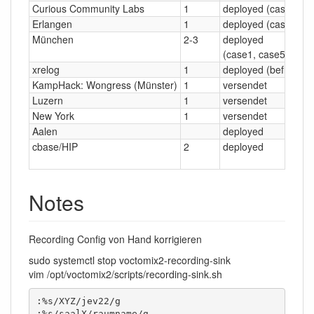
Curious Community Labs
1
deployed (case3)
Erlangen
1
deployed (case2)
München
2-3
deployed
(case1, case5)
xrelog
1
deployed (befristet)
KampHack: Wongress (Münster)
1
versendet
Luzern
1
versendet
New York
1
versendet
Aalen
deployed
cbase/HIP
2
deployed
Notes
Recording Config von Hand korrigieren
sudo systemctl stop voctomix2-recording-sink
vim /opt/voctomix2/scripts/recording-sink.sh
:%s/XYZ/jev22/g

:%s/saalX/raumname/g