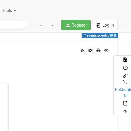
Tools
Register
Log In
events:openlab10
Fold/unf
all