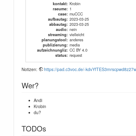
kontakt
:
Krobin
raeume
:
1
case
:
muCCC
aufbautag
:
2023-03-25
abbautag
:
2023-03-25
audio
:
nein
streaming
:
vielleicht
planungstool
:
anderes
publizierung
:
media
aufzeichnungliz
:
CC BY 4.0
status
:
request
Notizen:
https://pad.c3voc.de/-kdvYfTES3mrscpwd8z27
Wer?
Andi
Krobin
du?
TODOs