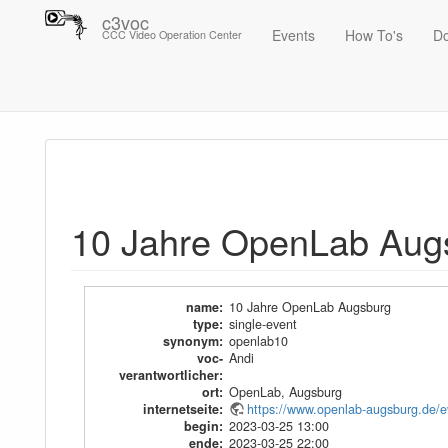
c3voc
Events
How To's
D
CCC Video Operation Center
Trace
10 Jahre OpenLab Augsburg
10 Jahre OpenLab Aug
name
:
10 Jahre OpenLab Augsburg
type
:
single-event
synonym
:
openlab10
voc-
Andi
verantwortlicher
:
ort
:
OpenLab, Augsburg
internetseite
:
https://www.openlab-augsburg.de/ev
begin
:
2023-03-25 13:00
ende
:
2023-03-25 22:00