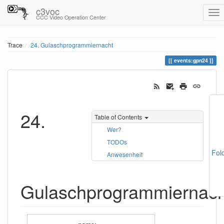
c3voc
CCC Video Operation Center
Trace
24. Gulaschprogrammiernacht
events:gpn24
24.
Table of Contents
Wer?
TODOs
Fol
Anwesenheit
Gulaschprogrammiernach