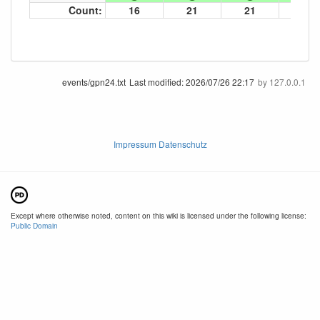
Count:
16
21
21
21
events/gpn24.txt
Last modified:
2026/07/26 22:17
by
127.0.0.1
Impressum Datenschutz
Except where otherwise noted, content on this wiki is licensed under the following license:
Public Domain