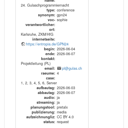
name
:
24. Gulaschprogrammiernacht
type
:
conference
synonym
:
gpn24
voc-
sophie
verantwortlicher
:
ort
:
Karlsruhe, ZKM/HfG
internetseite
:
https://entropia.de/GPN24
begin
:
2026-06-04
ende
:
2026-06-07
kontakt
:
Projektleitung (PL)
email
:
pl@gulas.ch
raeume
:
4
case
:
1
,
2
,
3
,
4
,
5
,
6
,
Server
aufbautag
:
2026-06-03
abbautag
:
2026-06-07
audio
:
ja
streaming
:
ja
planungstool
:
pretalx
publizierung
:
media
aufzeichnungliz
:
CC BY 4.0
status
:
request