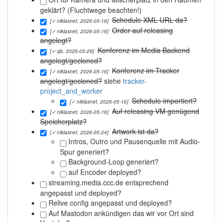
geklärt? (Fluchtwege beachten!)
Schedule XML URL da?
[✓ niklasnet, 2026-05-16]
Order auf releasing
[✓ niklasnet, 2026-05-16]
angelegt?
Konferenz im Media Backend
[✓ qb, 2026-05-29]
angelegt/gecloned?
Konferenz im Tracker
[✓ niklasnet, 2026-05-16]
angelegt/gecloned?
siehe
tracker-
project_and_worker
Schedule importiert?
[✓ niklasnet, 2026-05-16]
Auf releasing VM genügend
[✓ niklasnet, 2026-05-16]
Speicherplatz?
Artwork ist da?
[✓ niklasnet, 2026-05-24]
Intros, Outro und Pausenquelle mit Audio-
Spur generiert?
Background-Loop generiert?
auf Encoder deployed?
streaming.media.ccc.de entsprechend
angepasst und deployed?
Relive config angepasst und deployed?
Auf Mastodon ankündigen das wir vor Ort sind