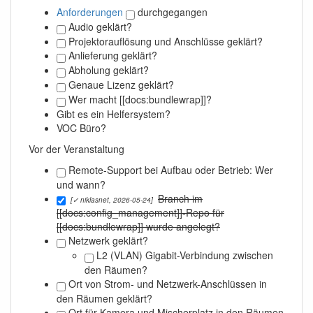
Anforderungen
durchgegangen
Audio geklärt?
Projektorauflösung und Anschlüsse geklärt?
Anlieferung geklärt?
Abholung geklärt?
Genaue Lizenz geklärt?
Wer macht [[docs:bundlewrap]]?
Gibt es ein Helfersystem?
VOC Büro?
Vor der Veranstaltung
Remote-Support bei Aufbau oder Betrieb: Wer
und wann?
Branch im
[✓ niklasnet, 2026-05-24]
[[docs:config_management]]-Repo für
[[docs:bundlewrap]] wurde angelegt?
Netzwerk geklärt?
L2 (VLAN) Gigabit-Verbindung zwischen
den Räumen?
Ort von Strom- und Netzwerk-Anschlüssen in
den Räumen geklärt?
Ort für Kamera und Mischerplatz in den Räumen