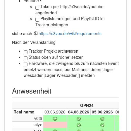
Youtube?
Token per http://c3voc.de/youtube
angefordert
Playliste anlegen und Playlist ID im
Tracker eintragen
siehe auch
https://c3voc.de/wiki/requirements
Nach der Veranstaltung
Tracker Projekt archivieren
Status oben auf 'done' setzen
Hardware, die zwingend bis zum nächsten Event
ersetzt werden muss, per Mail ans [[:intern:lager-
wiesbaden|Lager Wiesbaden]] melden
Anwesenheit
GPN24
Real name
03.06.2026
04.06.2026
05.06.2026
06.06.2
v0tti
alyx
elisa