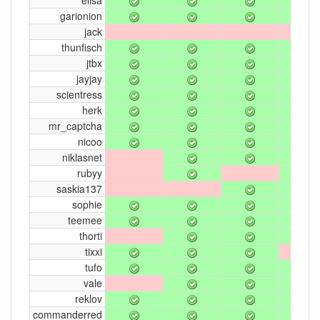
garionion
jack
thunfisch
jtbx
jayjay
scientress
herk
mr_captcha
nicoo
niklasnet
rubyy
saskia137
sophie
teemee
thorti
tixxi
tufo
vale
reklov
commanderred