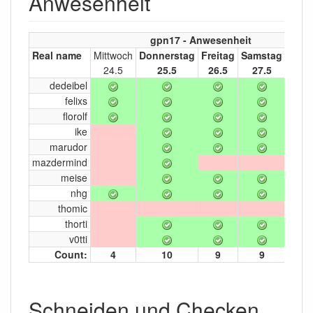
Anwesenheit
gpn17 - Anwesenheit
Real name
Mittwoch
Donnerstag
Freitag
Samstag
Sonn
24.5
25.5
26.5
27.5
28
dedeibel
felixs
florolf
ike
marudor
mazdermind
meise
nhg
thomic
thorti
v0tti
Count:
4
10
9
9
1
Schneiden und Checken