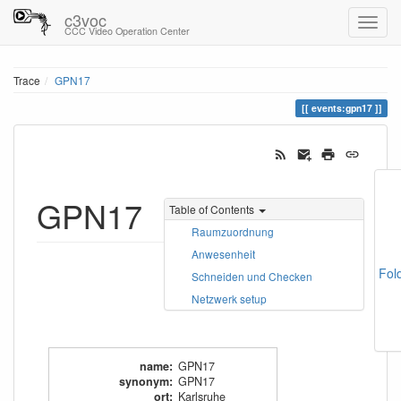
c3voc
CCC Video Operation Center
Trace
GPN17
events:gpn17
GPN17
Table of Contents
Raumzuordnung
Anwesenheit
Fol
Schneiden und Checken
Netzwerk setup
name
:
GPN17
synonym
:
GPN17
ort
:
Karlsruhe