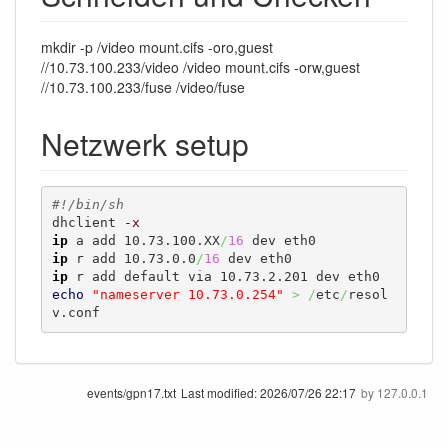
mkdir -p /video mount.cifs -oro,guest
//10.73.100.233/video /video mount.cifs -orw,guest
//10.73.100.233/fuse /video/fuse
Netzwerk setup
#!/bin/sh
dhclient 
-x
ip
 a add 10.73.100.XX
/
16
ip
 r add 10.73.0.0
/
16
ip
echo
"nameserver 10.73.0.254"
>
/
etc
/
resol
v.conf
events/gpn17.txt
Last modified:
2026/07/26 22:17
by
127.0.0.1