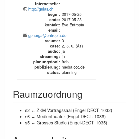
internetseite
:
http://gulas.ch
begin
:
2017-05-25
ende
:
2017-05-28
kontakt
:
Eve Entropia
email
:
gpnorga@entropia.de
raeume
:
3
case
:
2
,
5
,
6
,
(A1)
audio
:
ja
streaming
:
ja
planungstool
:
frab
publizierung
:
media.ccc.de
status
:
planning
Raumzuordnung
s2 ↔ ZKM-Vortragssaal (Engel-DECT: 1032)
s6 ↔ Medientheater (Engel-DECT: 1036)
s5 ↔ Grosses Studio (Engel-DECT: 1035)