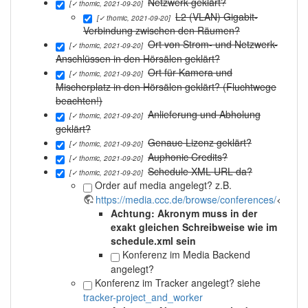
Netzwerk geklärt?
[✓ thomic, 2021-09-20]
L2 (VLAN) Gigabit-
[✓ thomic, 2021-09-20]
Verbindung zwischen den Räumen?
Ort von Strom- und Netzwerk-
[✓ thomic, 2021-09-20]
Anschlüssen in den Hörsälen geklärt?
Ort für Kamera und
[✓ thomic, 2021-09-20]
Mischerplatz in den Hörsälen geklärt? (Fluchtwege
beachten!)
Anlieferung und Abholung
[✓ thomic, 2021-09-20]
geklärt?
Genaue Lizenz geklärt?
[✓ thomic, 2021-09-20]
Auphonic Credits?
[✓ thomic, 2021-09-20]
Schedule XML URL da?
[✓ thomic, 2021-09-20]
Order auf media angelegt?
z.B.
https://media.ccc.de/browse/conferences/
<name
Achtung: Akronym muss in der
exakt gleichen Schreibweise wie im
schedule.xml sein
Konferenz im Media Backend
angelegt?
Konferenz im Tracker angelegt?
siehe
tracker-project_and_worker