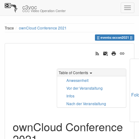
c3voc
CCC Video Operation Center
Trace
ownCloud Conference 2021
events:occon2021
Table of Contents
Anwesenheit
Vor der Veranstaltung
Fol
Infos
Nach der Veranstaltung
ownCloud Conference
2021