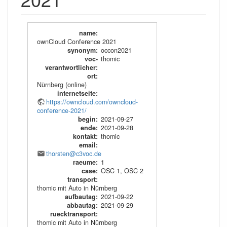
name
:
ownCloud Conference 2021
synonym
:
occon2021
voc-
thomic
verantwortlicher
:
ort
:
Nürnberg (online)
internetseite
:
https://owncloud.com/owncloud-
conference-2021/
begin
:
2021-09-27
ende
:
2021-09-28
kontakt
:
thomic
email
:
thorsten@c3voc.de
raeume
:
1
case
:
OSC 1
,
OSC 2
transport
:
thomic mit Auto in Nürnberg
aufbautag
:
2021-09-22
abbautag
:
2021-09-29
ruecktransport
:
thomic mit Auto in Nürnberg