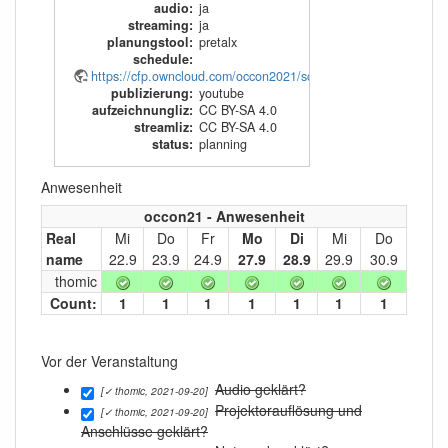
audio
:
ja
streaming
:
ja
planungstool
:
pretalx
schedule
:
https://cfp.owncloud.com/occon2021/schedule/
publizierung
:
youtube
aufzeichnungliz
:
CC BY-SA 4.0
streamliz
:
CC BY-SA 4.0
status
:
planning
Anwesenheit
occon21 - Anwesenheit
Real
Mi
Do
Fr
Mo
Di
Mi
Do
name
22.9
23.9
24.9
27.9
28.9
29.9
30.9
thomic
Count:
1
1
1
1
1
1
1
Vor der Veranstaltung
Audio geklärt?
[✓ thomic, 2021-09-20]
Projektorauflösung und
[✓ thomic, 2021-09-20]
Anschlüsse geklärt?