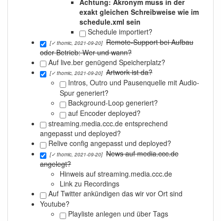
Achtung: Akronym muss in der
exakt gleichen Schreibweise wie im
schedule.xml sein
Schedule importiert?
Remote-Support bei Aufbau
[✓ thomic, 2021-09-20]
oder Betrieb: Wer und wann?
Auf live.ber genügend Speicherplatz?
Artwork ist da?
[✓ thomic, 2021-09-20]
Intros, Outro und Pausenquelle mit Audio-
Spur generiert?
Background-Loop generiert?
auf Encoder deployed?
streaming.media.ccc.de entsprechend
angepasst und deployed?
Relive config angepasst und deployed?
News auf media.ccc.de
[✓ thomic, 2021-09-20]
angelegt?
Hinweis auf streaming.media.ccc.de
Link zu Recordings
Auf Twitter ankündigen das wir vor Ort sind
Youtube?
Playliste anlegen und über Tags