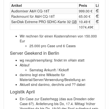
Artikel
Preis
Link
Audiomixer A&H CQ-18T
999.00 €
https
Rackmount für A&H CQ-18T
65.00 €
https
SanDisk Extreme PRO SDHC-Karte 32
GB
10.49 €
https
1074,49€
Wir rechnen für einen Kostenrahmen von 150.000
Eur
25.000 pro Case und 6 Cases
Server Geekend in Berlin
wg neujahrsempfang: findet im xHain statt
Ablauf
Samstag Ankunft / Kickoff
danimo legt eine Wikiseite für
Material/Server/Verwendung/Bestellung an
Aktuell sind danimo, derchris und ?? dabei
Logistik April
Ein Case zur Easterhegg (das aus Dresden oder
Case 6?). Anlieferung bis Do, 17.4. Mittag/ früher
Vormittag da bis Do. 19:00 der Saal aufgebaut sein