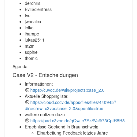
derchris
EvilScientress
Ivo
jwacalex
leiko
lhampe
lukas2511
m2m
sophie
thomic
Agenda
Case V2 - Entscheidungen
Informationen:
https://c3voc.de/wiki/projects:case_2.0
Aktuelle Shoppingliste:
https://cloud.cccv.de/apps/files/files/440945?
dir=/crew_c3voc/case_2.0&openfile=true
weitere notizen dazu
https://pad.c3voc.de/qQwJe7SzSVa6G3CptR8R8g#
Ergebnisse Geekend in Braunschweig
Einarbeitung Feedback letztes Jahre