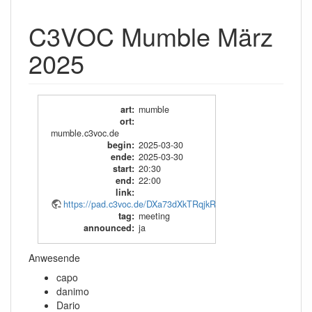
C3VOC Mumble März
2025
art
:
mumble
ort
:
mumble.c3voc.de
begin
:
2025-03-30
ende
:
2025-03-30
start
:
20:30
end
:
22:00
link
:
https://pad.c3voc.de/DXa73dXkTRqjkRxFIbrhNw
tag
:
meeting
announced
:
ja
Anwesende
capo
danimo
Dario