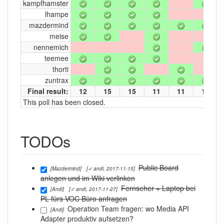
kampfhamster
lhampe
mazdermind
meise
nennemich
teemee
thorti
zuntrax
Final result:
12
15
15
11
11
11
This poll has been closed.
TODOs
Public Board
[Mazdermind]
[✓ andi, 2017-11-15]
anlegen und im Wiki verlinken
Fernseher + Laptop bei
[Andi]
[✓ andi, 2017-11-27]
PL fürs VOC Büro anfragen
Operation Team fragen: wo Media API
[Andi]
Adapter produktiv aufsetzen?