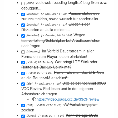
voctoweb recoding length=0 bug fixen bzw.
[Andi]
debuggen...
Pausen status quo
[jwacalex]
[✓ andi, 2017-11-28]
zurueckmelden, sowie wunsch für sondertalks
Ergebnis der
[jwacalex]
[✓ andi, 2017-11-27]
Diskussion an Julia melden...
Wegen
[dedeibel]
[✓ derpeter, 2017-11-28]
Lastverteilung/Schichtplan bei Arbeitsbereichen
nachfragen
Im Vorfeld Dauerstream in allen
[streaming]
Formaten zum Player testen einrichten!
Wer bringt LTE Stick oder
[✓ thorti, 2017-11-16]
Router als Backup Uplink mit?
Planen wie man das LTE-Netz
[✓ andi, 2017-11-28]
an die Router-VM anschließt
Bitte selbst nochmal 33C3
[alle]
[✓ andi, 2017-11-28]
VOC Review Pad lesen und in den eigenen
Arbeitsbereich tragen
https://video.pads.ccc.de/33c3-review
AV Verkablungsplan
[v0tti]
[✓ andi, 2017-11-28]
zeichen
Kann die ags SSDs
[Jayjay]
[✓ andi, 2017-11-27]