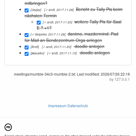
mitbringen?
Bericht zu Tally Pis beim
[Jayjay]
[✓ andi, 2017-11-28]
nächsten Termin
weitere Tally Pis für Saal
[✓ andi, 2017-11-20]
E ? +1?
danimo, mazdermind: Pad
[✓ derpeter, 2017-11-28]
für Mail an Sendezentrum Orga anlegen
doodle anlegen
[Andi]
[✓ andi, 2017-11-20]
doodle anlegen
[jwacalex]
[✓ andi, 2017-11-15]
meetings/mumble-34c3-mumble-2.txt
Last modified:
2026/07/26 22:16
by
127.0.0.1
Impressum Datenschutz
Except where otherwise noted, content on this wiki is licensed under the following license: