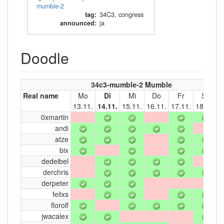
mumble-2
tag
:
34C3
,
congress
announced
:
ja
Doodle
34c3-mumble-2 Mumble
Real name
Mo
Di
Mi
Do
Fr
Sa
13.11.
14.11.
15.11.
16.11.
17.11.
18.11.
1
0xmartin
andi
atze
bix
dedeibel
derchris
derpeter
felixs
florolf
jwacalex