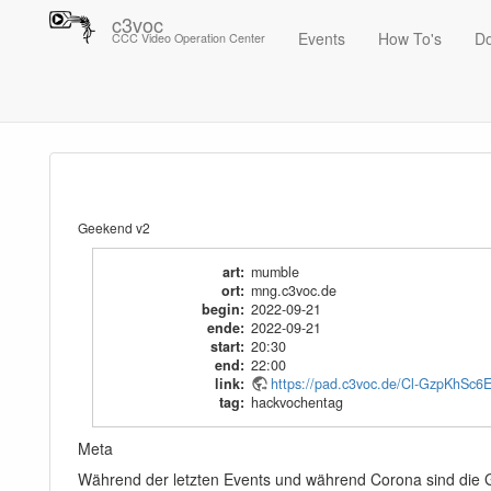
c3voc
Events
How To's
D
CCC Video Operation Center
Trace
Geekend v2
Geekend v2
art
:
mumble
ort
:
mng.c3voc.de
begin
:
2022-09-21
ende
:
2022-09-21
start
:
20:30
end
:
22:00
link
:
https://pad.c3voc.de/Cl-GzpKhSc
tag
:
hackvochentag
Meta
Während der letzten Events und während Corona sind die