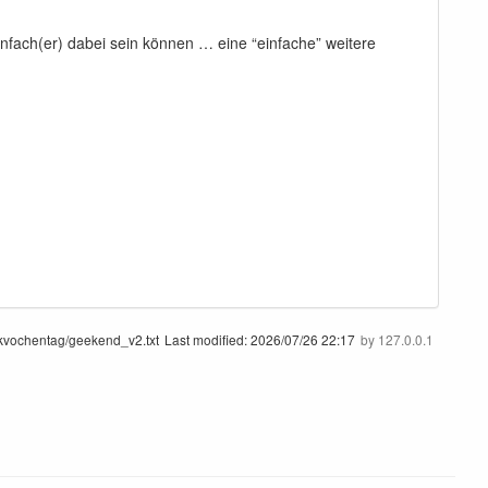
fach(er) dabei sein können … eine “einfache” weitere
kvochentag/geekend_v2.txt
Last modified:
2026/07/26 22:17
by
127.0.0.1