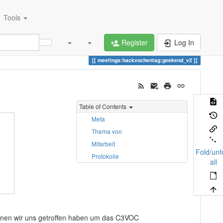
Tools
Register
Log In
meetings:hackvochentag:geekend_v2
Table of Contents
Meta
Thema von
Mitarbeit
Fold/unf
Protokolle
all
enen wir uns getroffen haben um das C3VOC