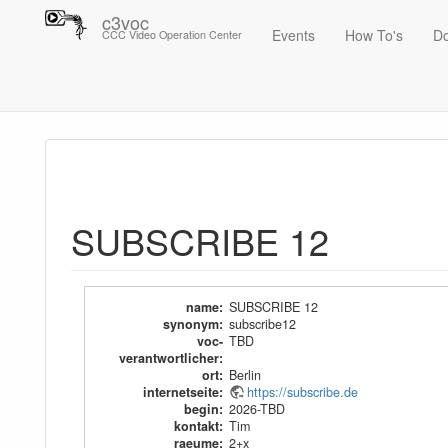
c3voc
Events
How To's
D
CCC Video Operation Center
Trace
SUBSCRIBE 12
SUBSCRIBE 12
name
:
SUBSCRIBE 12
synonym
:
subscribe12
voc-
TBD
verantwortlicher
:
ort
:
Berlin
internetseite
:
https://subscribe.de
begin
:
2026-TBD
kontakt
:
Tim
raeume
:
2+x