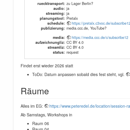
ruecktransport
:
zu Lager Berlin?
audio
:
ja
streaming
:
ja
planungstool
:
Pretalx
schedule
:
https://pretalx.c3voc.de/subscribe1
publizierung
:
media.ccc.de, YouTube?
media
:
https://media.ccc.de/c/subscribe12
aufzeichnungliz
:
CC BY 4.0
streamliz
:
CC BY 4.0
status
:
request
Findet erst wieder 2026 statt
ToDo: Datum anpassen sobald dies fest steht, vgl.
Räume
Alles im EG:
https://www.peteredel.de/location/session-
Ab Samstags, Workshops in
Raum 06
Raum 04