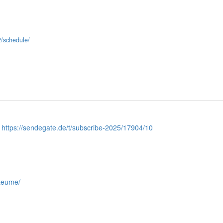
2/schedule/
https://sendegate.de/t/subscribe-2025/17904/10
raeume/