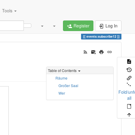
Tools
Register
Log In
events:subscribe12
Table of Contents
Räume
Großer Saal
Fold/unf
Wer
all