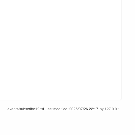
n
events/subscribe12.txt
Last modified:
2026/07/26 22:17
by
127.0.0.1