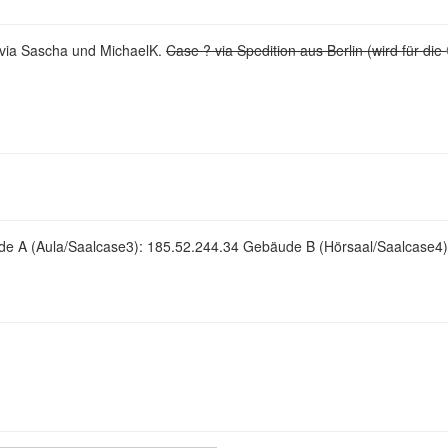
via Sascha und MichaelK.
Case ? via Spedition aus Berlin (wird für die
 A (Aula/Saalcase3): 185.52.244.34 Gebäude B (Hörsaal/Saalcase4)