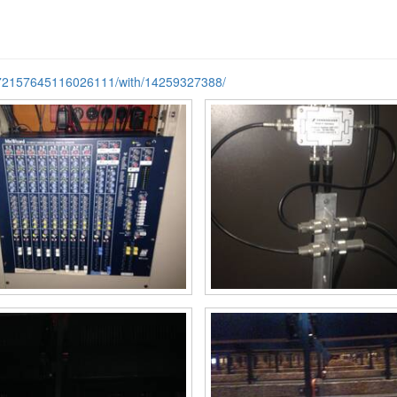
ts/72157645116026111/with/14259327388/