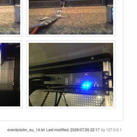
events/sotm_eu_14.txt
Last modified:
2026/07/26 22:17
by
127.0.0.1