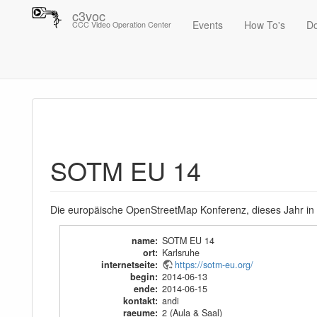
c3voc
Events
How To's
D
CCC Video Operation Center
Trace
SOTM EU 14
SOTM EU 14
Die europäische OpenStreetMap Konferenz, dieses Jahr in
name
:
SOTM EU 14
ort
:
Karlsruhe
internetseite
:
https://sotm-eu.org/
begin
:
2014-06-13
ende
:
2014-06-15
kontakt
:
andi
raeume
:
2 (Aula & Saal)