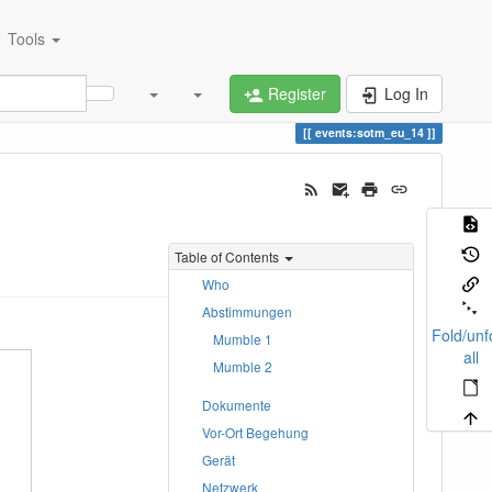
Tools
Register
Log In
events:sotm_eu_14
Table of Contents
Who
Abstimmungen
Fold/unf
Mumble 1
all
Mumble 2
Dokumente
Vor-Ort Begehung
Gerät
Netzwerk