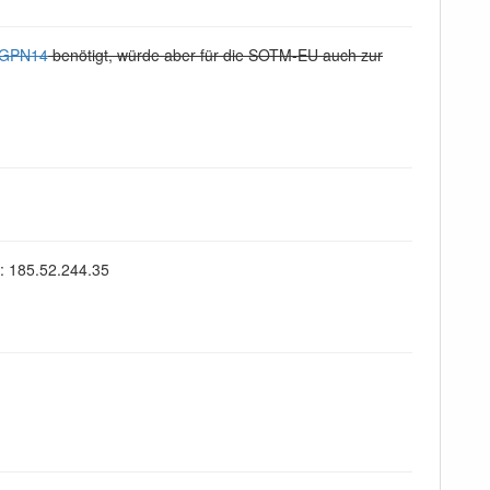
GPN14
benötigt, würde aber für die SOTM-EU auch zur
: 185.52.244.35