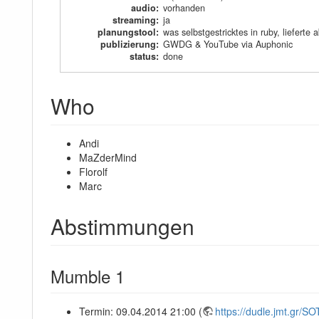
audio
:
vorhanden
streaming
:
ja
planungstool
:
was selbstgestricktes in ruby, lieferte
publizierung
:
GWDG & YouTube via Auphonic
status
:
done
Who
Andi
MaZderMind
Florolf
Marc
Abstimmungen
Mumble 1
Termin: 09.04.2014 21:00 (
https://dudle.jmt.gr/