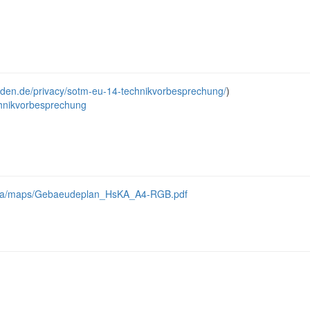
resden.de/privacy/sotm-eu-14-technikvorbesprechung/
)
chnikvorbesprechung
media/maps/Gebaeudeplan_HsKA_A4-RGB.pdf
n