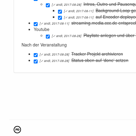
Intros, Outro und Pausenqu
[✓ andi, 2017-08-28]
Background-Loop gen
[✓ andi, 2017-08-11]
auf Encoder deploye
[✓ andi, 2017-08-11]
streaming.media.ccc.de entspre
[✓ andi, 2017-08-11]
Youtube
Playliste anlegen und über
[✓ andi, 2017-08-28]
Nach der Veranstaltung
Tracker Projekt archivieren
[✓ andi, 2017-08-28]
Status oben auf 'done' setzen
[✓ andi, 2017-08-28]