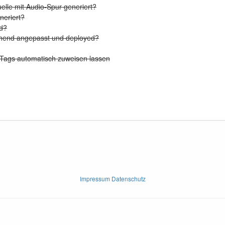
elle mit Audio-Spur generiert?
eriert?
d?
chend angepasst und deployed?
 Tags automatisch zuweisen lassen
Impressum Datenschutz