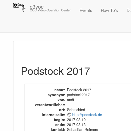
c3voc
Events
How To's
D
CCC Video Operation Center
Trace
Podstock 2017
Podstock 2017
name
:
Podstock 2017
synonym
:
podstock2017
voc-
andi
verantwortlicher
:
ort
:
Sohrschied
internetseite
:
http://podstock.de
begin
:
2017-08-10
ende
:
2017-08-13
kontakt
:
Sebastian Reimers