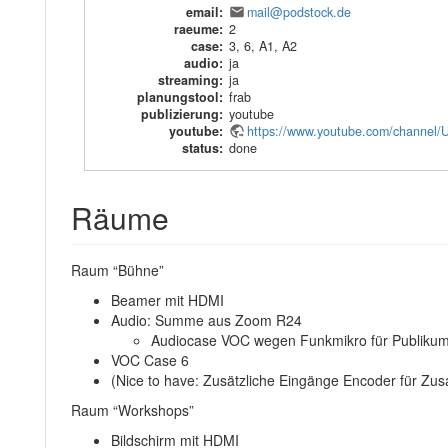
email
:
mail@podstock.de
raeume
:
2
case
:
3
,
6
,
A1
,
A2
audio
:
ja
streaming
:
ja
planungstool
:
frab
publizierung
:
youtube
youtube
:
https://www.youtube.com/chann
status
:
done
Räume
Raum “Bühne”
Beamer mit HDMI
Audio: Summe aus Zoom R24
Audiocase VOC wegen Funkmikro für Publiku
VOC Case 6
(Nice to have: Zusätzliche Eingänge Encoder für Zus
Raum “Workshops”
Bildschirm mit HDMI