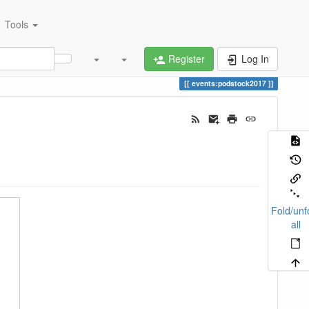
Tools
Register
Log In
events:podstock2017
Fold/unf
all