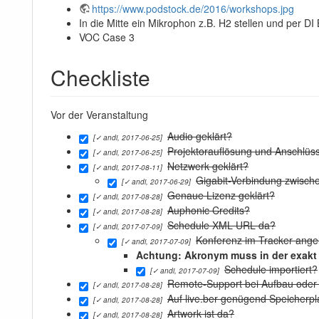
https://www.podstock.de/2016/workshops.jpg
In die Mitte ein Mikrophon z.B. H2 stellen und per D
VOC Case 3
Checkliste
Vor der Veranstaltung
Audio geklärt?
[✓ andi, 2017-06-25]
Projektorauflösung und Anschlüss
[✓ andi, 2017-06-25]
Netzwerk geklärt?
[✓ andi, 2017-08-11]
Gigabit-Verbindung zwisc
[✓ andi, 2017-06-29]
Genaue Lizenz geklärt?
[✓ andi, 2017-08-28]
Auphonic Credits?
[✓ andi, 2017-08-28]
Schedule XML URL da?
[✓ andi, 2017-07-09]
Konferenz im Tracker ange
[✓ andi, 2017-07-09]
Achtung: Akronym muss in der exakt 
Schedule importiert?
[✓ andi, 2017-07-09]
Remote-Support bei Aufbau oder
[✓ andi, 2017-08-28]
Auf live.ber genügend Speicherpl
[✓ andi, 2017-08-28]
Artwork ist da?
[✓ andi, 2017-08-28]