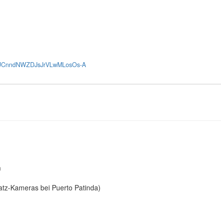
el/UCnndNWZDJsJrVLwMLosOs-A
m
atz-Kameras bei Puerto Patinda)