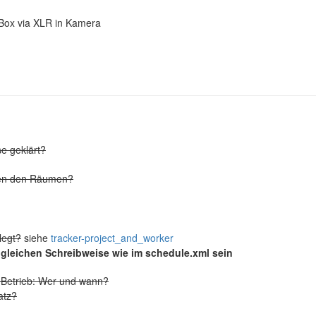
I Box via XLR in Kamera
e geklärt?
hen den Räumen?
legt?
siehe
tracker-project_and_worker
gleichen Schreibweise wie im schedule.xml sein
 Betrieb: Wer und wann?
atz?