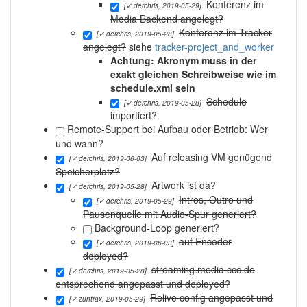
Konferenz im
[✓ derchris, 2019-05-29]
Media Backend angelegt?
Konferenz im Tracker
[✓ derchris, 2019-05-28]
angelegt?
siehe
tracker-project_and_worker
Achtung: Akronym muss in der
exakt gleichen Schreibweise wie im
schedule.xml sein
Schedule
[✓ derchris, 2019-05-28]
importiert?
Remote-Support bei Aufbau oder Betrieb: Wer
und wann?
Auf releasing VM genügend
[✓ derchris, 2019-06-03]
Speicherplatz?
Artwork ist da?
[✓ derchris, 2019-05-28]
Intros, Outro und
[✓ derchris, 2019-05-29]
Pausenquelle mit Audio-Spur generiert?
Background-Loop generiert?
auf Encoder
[✓ derchris, 2019-06-03]
deployed?
streaming.media.ccc.de
[✓ derchris, 2019-05-28]
entsprechend angepasst und deployed?
Relive config angepasst und
[✓ zuntrax, 2019-05-29]