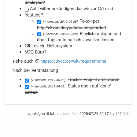
deployed?
Auf Twitter ankündigen das wir vor Ort sind
Youtube?
Token per
[✓ derchris, 2019-05-29]
http://c3voc.de/youtube angefordert
Playliste anlegen und
[✓ derchris, 2019-05-29]
über Tags automatisch zuweisen lassen
Gibt es ein Helfersystem
VOC Büro?
siehe auch
https://c3voc.de/wiki/requirements
Nach der Veranstaltung
Tracker Projekt archivieren
[✓ derchris, 2019-06-03]
Status oben auf 'done'
[✓ derchris, 2019-06-03]
setzen
events/gpn19.txt
Last modified:
2026/07/26 22:17
by
127.0.0.1