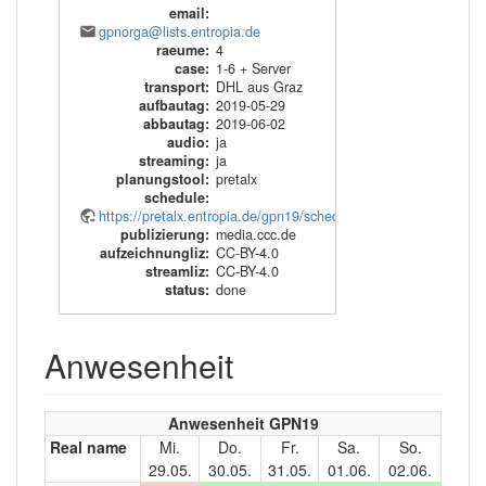
email
:
gpnorga@lists.entropia.de
raeume
:
4
case
:
1-6 + Server
transport
:
DHL aus Graz
aufbautag
:
2019-05-29
abbautag
:
2019-06-02
audio
:
ja
streaming
:
ja
planungstool
:
pretalx
schedule
:
https://pretalx.entropia.de/gpn19/schedule/export/schedule.xml
publizierung
:
media.ccc.de
aufzeichnungliz
:
CC-BY-4.0
streamliz
:
CC-BY-4.0
status
:
done
Anwesenheit
Anwesenheit GPN19
Real name
Mi.
Do.
Fr.
Sa.
So.
29.05.
30.05.
31.05.
01.06.
02.06.