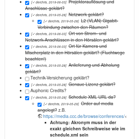
Projektorauflösung und
[✓ derchris, 2019-06-03]
Anschlüsse geklärt?
Netzwerk geklärt?
[✓ derchris, 2019-05-28]
L2 (VLAN) Gigabit-
[✓ derchris, 2019-05-28]
Verbindung zwischen den Räumen?
Ort von Strom- und
[✓ derchris, 2019-06-03]
Netzwerk-Anschlüssen in den Hörsälen geklärt?
Ort für Kamera und
[✓ derchris, 2019-06-03]
Mischerplatz in den Hörsälen geklärt? (Fluchtwege
beachten!)
Anlieferung und Abholung
[✓ derchris, 2019-05-28]
geklärt?
Technik-Versicherung geklärt?
Genaue Lizenz geklärt?
[✓ derchris, 2019-05-28]
Auphonic Credits?
Schedule XML URL da?
[✓ derchris, 2019-05-28]
Order auf media
[✓ derchris, 2019-05-29]
angelegt?
z.B.
https://media.ccc.de/browse/conferences/
<name
Achtung: Akronym muss in der
exakt gleichen Schreibweise wie im
schedule.xml sein