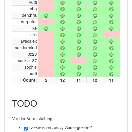
v0tti
nhg
derchris
derpeter
ike
jack
jwacalex
mazdermind
0x23
saskia137
sophie
thorti
Count:
2
12
11
12
11
TODO
Vor der Veranstaltung
Audio geklärt?
[✓ derchris, 2019-06-03]