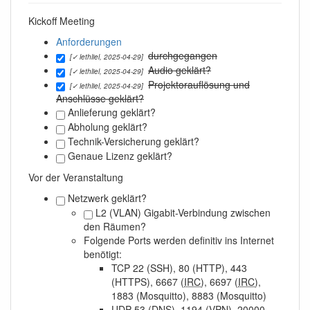
Kickoff Meeting
Anforderungen
durchgegangen
[✓ lethliel, 2025-04-29]
Audio geklärt?
[✓ lethliel, 2025-04-29]
Projektorauflösung und
[✓ lethliel, 2025-04-29]
Anschlüsse geklärt?
Anlieferung geklärt?
Abholung geklärt?
Technik-Versicherung geklärt?
Genaue Lizenz geklärt?
Vor der Veranstaltung
Netzwerk geklärt?
L2 (VLAN) Gigabit-Verbindung zwischen
den Räumen?
Folgende Ports werden definitiv ins Internet
benötigt:
TCP 22 (SSH), 80 (HTTP), 443
(HTTPS), 6667 (
IRC
), 6697 (
IRC
),
1883 (Mosquitto), 8883 (Mosquitto)
UDP 53 (
DNS
), 1194 (VPN), 20000-