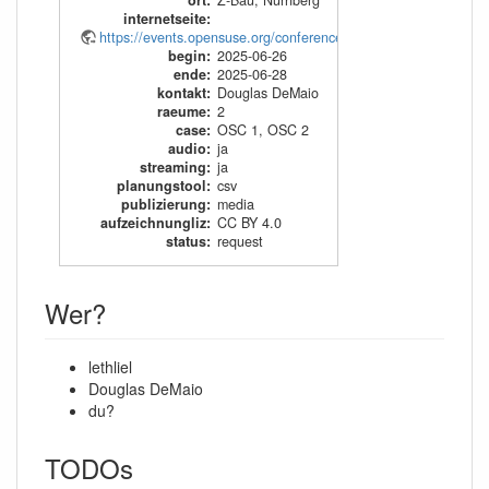
ort
:
Z-Bau, Nürnberg
internetseite
:
https://events.opensuse.org/conference/oSC25
begin
:
2025-06-26
ende
:
2025-06-28
kontakt
:
Douglas DeMaio
raeume
:
2
case
:
OSC 1
,
OSC 2
audio
:
ja
streaming
:
ja
planungstool
:
csv
publizierung
:
media
aufzeichnungliz
:
CC BY 4.0
status
:
request
Wer?
lethliel
Douglas DeMaio
du?
TODOs