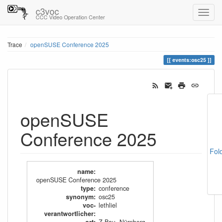
c3voc
CCC Video Operation Center
Trace
openSUSE Conference 2025
events:osc25
openSUSE
Conference 2025
Fol
name
:
openSUSE Conference 2025
type
:
conference
synonym
:
osc25
voc-
lethliel
verantwortlicher
: