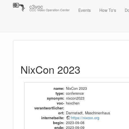
c3voc
Events
How To's
D
CCC Video Operation Center
Trace
NixCon 2023
NixCon 2023
name
:
NixCon 2023
type
:
conference
synonym
:
nixcon2023
voc-
hexchen
verantwortlicher
:
ort
:
Darmstadt, Maschinenhaus
internetseite
:
https://nixcon.org
begin
:
2023-09-08
ende
:
2023-09-09