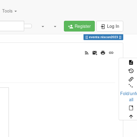
Tools
Register
Log In
events:nixcon2023
Fold/unf
all