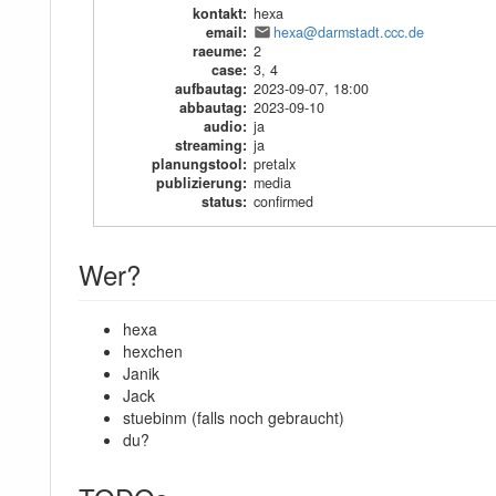
kontakt
:
hexa
email
:
hexa@darmstadt.ccc.de
raeume
:
2
case
:
3
,
4
aufbautag
:
2023-09-07, 18:00
abbautag
:
2023-09-10
audio
:
ja
streaming
:
ja
planungstool
:
pretalx
publizierung
:
media
status
:
confirmed
Wer?
hexa
hexchen
Janik
Jack
stuebinm (falls noch gebraucht)
du?