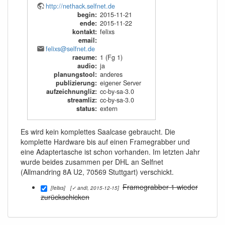
http://nethack.selfnet.de
begin
:
2015-11-21
ende
:
2015-11-22
kontakt
:
felixs
email
:
felixs@selfnet.de
raeume
:
1 (Fg 1)
audio
:
ja
planungstool
:
anderes
publizierung
:
eigener Server
aufzeichnungliz
:
cc-by-sa-3.0
streamliz
:
cc-by-sa-3.0
status
:
extern
Es wird kein komplettes Saalcase gebraucht. Die
komplette Hardware bis auf einen Framegrabber und
eine Adaptertasche ist schon vorhanden. Im letzten Jahr
wurde beides zusammen per DHL an Selfnet
(Allmandring 8A U2, 70569 Stuttgart) verschickt.
Framegrabber 1 wieder
[felixs]
[✓ andi, 2015-12-15]
zurückschicken