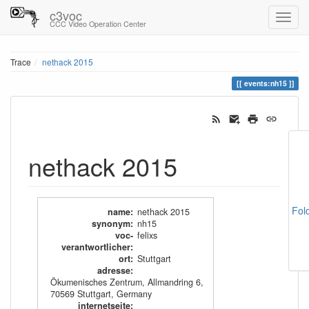
c3voc
CCC Video Operation Center
Trace
nethack 2015
events:nh15
nethack 2015
Fol
name
:
nethack 2015
synonym
:
nh15
voc-
felixs
verantwortlicher
:
ort
:
Stuttgart
adresse
:
Ökumenisches Zentrum, Allmandring 6,
70569 Stuttgart, Germany
internetseite
: