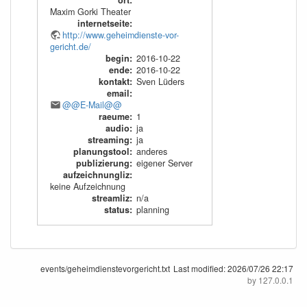
ort
:
Maxim Gorki Theater
internetseite
:
http://www.geheimdienste-vor-
gericht.de/
begin
:
2016-10-22
ende
:
2016-10-22
kontakt
:
Sven Lüders
email
:
@@E-Mail@@
raeume
:
1
audio
:
ja
streaming
:
ja
planungstool
:
anderes
publizierung
:
eigener Server
aufzeichnungliz
:
keine Aufzeichnung
streamliz
:
n/a
status
:
planning
events/geheimdienstevorgericht.txt
Last modified:
2026/07/26 22:17
by
127.0.0.1