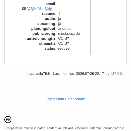
email
:
@@E-Mail@@
raeume
:
1
audio
:
ja
streaming
:
ja
planungstool
:
anderes
publizierung
:
media.ccc.de
aufzeichnungliz
:
CC-BY
streamliz
:
CC-BY
status
:
request
events/dg79.txt
Last modified:
2026/07/26 22:17
by
127.0.0.1
Impressum Datenschutz
Except where otherwise noted, content on this wiki is licensed under the following license: