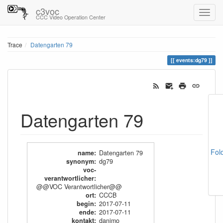
c3voc
CCC Video Operation Center
Trace
Datengarten 79
events:dg79
Datengarten 79
Fol
name
:
Datengarten 79
synonym
:
dg79
voc-
verantwortlicher
:
@@VOC Verantwortlicher@@
ort
:
CCCB
begin
:
2017-07-11
ende
:
2017-07-11
kontakt
:
danimo