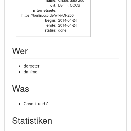
name
:
Chaosradio 200
ort
:
Berlin, CCCB
internetseite
:
https://berlin.ccc.de/wiki/CR200
begin
:
2014-04-24
ende
:
2014-04-24
status
:
done
Wer
derpeter
danimo
Was
Case 1 und 2
Statistiken