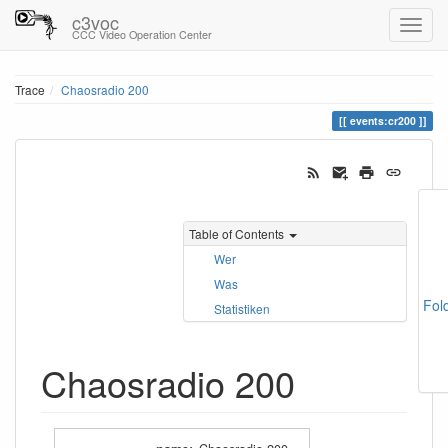
c3voc
CCC Video Operation Center
Trace
Chaosradio 200
events:cr200
Table of Contents
Wer
Was
Fol
Statistiken
Chaosradio 200