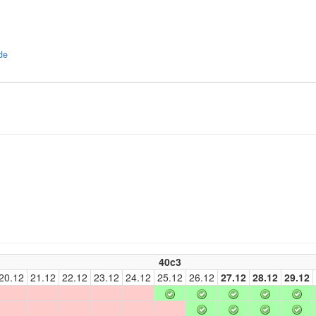
de
40c3
20.12
21.12
22.12
23.12
24.12
25.12
26.12
27.12
28.12
29.12