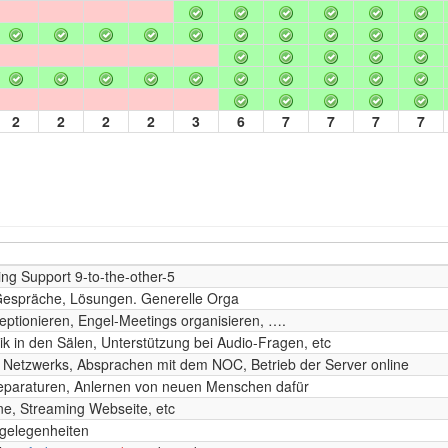
2
2
2
2
3
6
7
7
7
7
ng Support 9-to-the-other-5
 Gespräche, Lösungen. Generelle Orga
eptionieren, Engel-Meetings organisieren, ….
k in den Sälen, Unterstützung bei Audio-Fragen, etc
 Netzwerks, Absprachen mit dem NOC, Betrieb der Server online
Reparaturen, Anlernen von neuen Menschen dafür
ne, Streaming Webseite, etc
ngelegenheiten