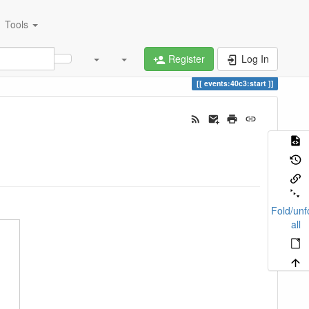
Tools
Register
Log In
events:40c3:start
Fold/unf
all