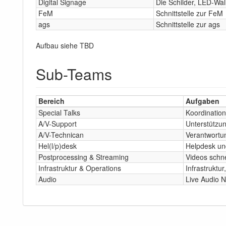
Digital Signage
Die Schilder, LED-Wal
FeM
Schnittstelle zur FeM
ags
Schnittstelle zur ags
Aufbau siehe TBD
Sub-Teams
Bereich
Aufgaben
Special Talks
Koordination
A/V-Support
Unterstützun
A/V-Technican
Verantwortun
Hel(l/p)desk
Helpdesk un
Postprocessing & Streaming
Videos schne
Infrastruktur & Operations
Infrastruktu
Audio
Live Audio 