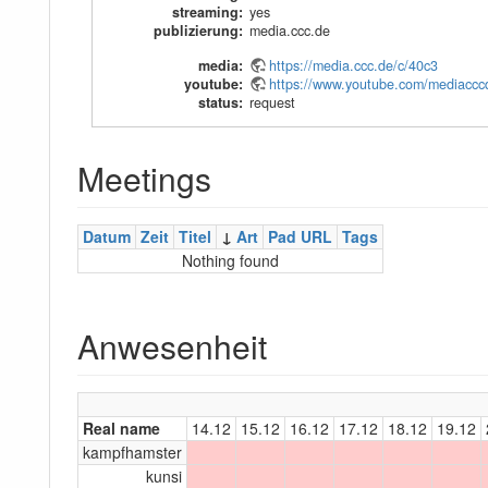
streaming
:
yes
publizierung
:
media.ccc.de
media
:
https://media.ccc.de/c/40c3
youtube
:
https://www.youtube.com/mediaccc
status
:
request
Meetings
Datum
Zeit
Titel
↓
Art
Pad URL
Tags
Nothing found
Anwesenheit
Real name
14.12
15.12
16.12
17.12
18.12
19.12
kampfhamster
kunsi