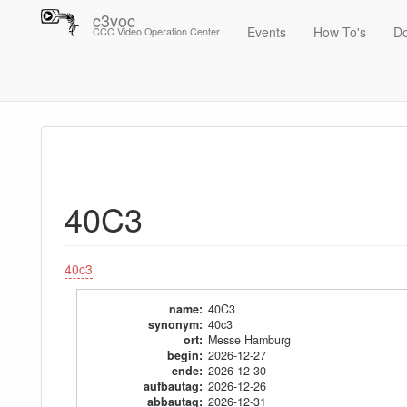
c3voc
Events
How To's
D
CCC Video Operation Center
Trace
40C3
40C3
40c3
name
:
40C3
synonym
:
40c3
ort
:
Messe Hamburg
begin
:
2026-12-27
ende
:
2026-12-30
aufbautag
:
2026-12-26
abbautag
:
2026-12-31