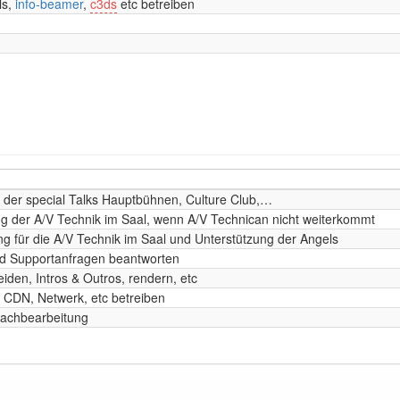
ls,
info-beamer
,
c3ds
etc betreiben
 der special Talks Hauptbühnen, Culture Club,…
g der A/V Technik im Saal, wenn A/V Technican nicht weiterkommt
g für die A/V Technik im Saal und Unterstützung der Angels
d Supportanfragen beantworten
iden, Intros & Outros, rendern, etc
r, CDN, Netwerk, etc betreiben
Nachbearbeitung