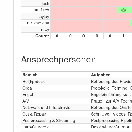
jack
thunfisch
jayjay
mr_captcha
ruby
Count:
0
0
0
0
0
1
Ansprechpersonen
Bereich
Aufgaben
Hel(l/p)desk
Betreuung des Providi
Orga
Protokolle, Termine,
Engel
Engeleinführung konz
A/V
Fragen zur A/V Techni
Netzwerk und Infrastruktur
Betreuung des Onsite
Cut & Repair
Schnitt von Videos, 
Postprocessing & Streaming
Postprocessing Pipeli
Intro/Outro/etc
Design/Intro/Outro A