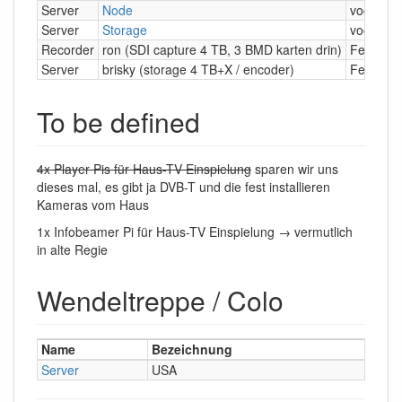
Server
Node
voc
Server
Storage
voc
Recorder
ron (SDI capture 4 TB, 3 BMD karten drin)
FeM
Server
brisky (storage 4 TB+X / encoder)
FeM
To be defined
4x Player Pis für Haus-TV Einspielung
sparen wir uns
dieses mal, es gibt ja DVB-T und die fest installieren
Kameras vom Haus
1x Infobeamer Pi für Haus-TV Einspielung → vermutlich
in alte Regie
Wendeltreppe / Colo
Name
Bezeichnung
Server
USA