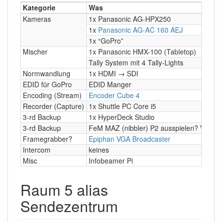
Kategorie
Was
Kameras
1x Panasonic AG-HPX250
1x
Panasonic AG-AC 160 AEJ
1x “GoPro”
Mischer
1x Panasonic HMX-100 (Tabletop)
Tally System mit 4 Tally-Lights
Normwandlung
1x HDMI → SDI
EDID für GoPro
EDID Manger
Encoding (Stream)
Encoder Cube 4
Recorder (Capture)
1x Shuttle PC Core i5
3-rd Backup
1x HyperDeck Studio
3-rd Backup
FeM MAZ (nibbler) P2 ausspielen? Wer, 
Framegrabber?
Epiphan VGA Broadcaster
Intercom
keines
Misc
Infobeamer Pi
Raum 5 alias
Sendezentrum