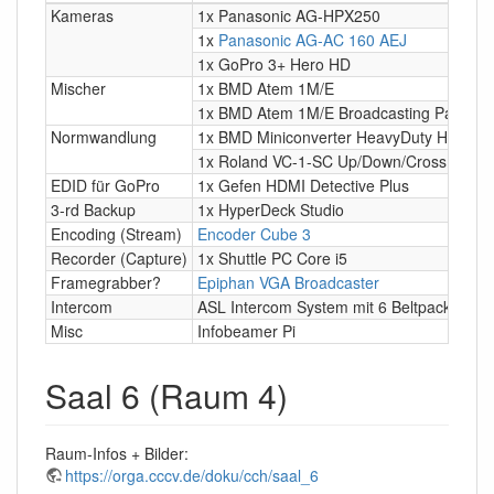
Kameras
1x Panasonic AG-HPX250
1x
Panasonic AG-AC 160 AEJ
1x GoPro 3+ Hero HD
Mischer
1x BMD Atem 1M/E
1x BMD Atem 1M/E Broadcasting Panel
Normwandlung
1x BMD Miniconverter HeavyDuty HDMI →
1x Roland VC-1-SC Up/Down/Cross Scale
EDID für GoPro
1x Gefen HDMI Detective Plus
3-rd Backup
1x HyperDeck Studio
Encoding (Stream)
Encoder Cube 3
Recorder (Capture)
1x Shuttle PC Core i5
Framegrabber?
Epiphan VGA Broadcaster
Intercom
ASL Intercom System mit 6 Beltpacks & H
Misc
Infobeamer Pi
Saal 6 (Raum 4)
Raum-Infos + Bilder:
https://orga.cccv.de/doku/cch/saal_6