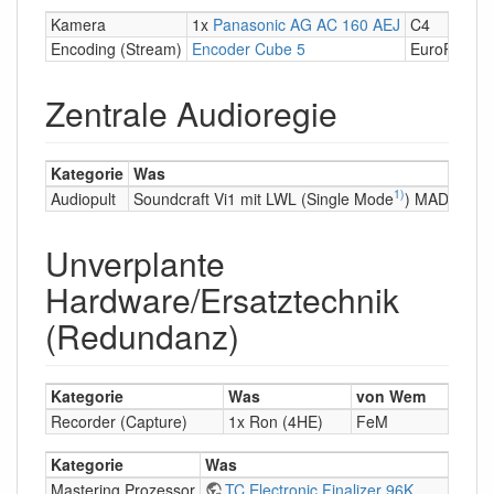
Kamera
1x
Panasonic AG AC 160 AEJ
C4
Encoding (Stream)
Encoder Cube 5
EuroPython
Zentrale Audioregie
Kategorie
Was
1)
Audiopult
Soundcraft Vi1 mit LWL (Single Mode
) MADI Stag
Unverplante
Hardware/Ersatztechnik
(Redundanz)
Kategorie
Was
von Wem
Recorder (Capture)
1x Ron (4HE)
FeM
Kategorie
Was
Mastering Prozessor
TC Electronic Finalizer 96K