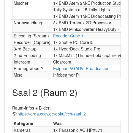
Mischer
1x BMD Atem 2M/E Production Studio 4K
Tally System mit 5 Tally-Lights
1x BMD Atem 1M/E Broadcasting Panel
Normwandlung
3x BMD Teranex 2D Processor
1x BMD Miniconverter HeavyDuty HDMI →
Encoding (Stream)
Encoder Cube 1
Recorder (Capture)
1x Shuttle PC Core i5
3-rd Backup
1x HyperDeck Studio Pro
2-nd Encoding
1x MacMini (Thunderbold capture via Hyp
Intercom
Clearcom
Framegrabber?
Epiphan VGADVI Broadcaster
Misc
Infobeamer Pi
Saal 2 (Raum 2)
Raum-Infos + Bilder:
https://orga.cccv.de/doku/cch/saal_2
Kategorie
Was
Kameras
1x Panasonic AG-HPX371