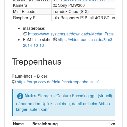
Kamera
2x Sony PMW200
Mini-Encoder
Teradek Cube (SDI)
Raspberry Pi
10x Raspberry Pi B mit 4GB SD und Netzt
masterbase:
https://www.isystems.at/downloads/Media_Preisliste.pd
FeM Liste siehe
https://video.pads.ccc.de/31c3-
2014-10-13
Treppenhaus
Raum-Infos + Bilder:
https://orga.cccv.de/doku/cch/treppenhaus_12
Note:
Storage + Capture Encoding ggf. (virtuell)
näher an den Uplink schieben, damit es beim Abbau
länger laufen kann
Name
Bezeichnung
von We