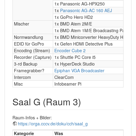
1x Panasonic AG-HPX250
1x
Panasonic AG-AC 160 AEJ
1x GoPro Hero HD2
Mischer
1x BMD Atem 2M/E
1x BMD Atem 1M/E Broadcasting Panel
Normwandlung
1x BMD Miniconverter HeavyDuty HDMI →
EDID für GoPro
1x Gefen HDMI Detective Plus
Encoding (Stream)
Encoder Cube 2
Recorder (Capture)
1x Shuttle PC Core i5
3-rd Backup
1x HyperDeck Studio
Framegrabber?
Epiphan VGA Broadcaster
Intercom
ClearCom
Misc
Infobeamer Pi
Saal G (Raum 3)
Raum-Infos + Bilder:
https://orga.cccv.de/doku/cch/saal_g
Kategorie
Was