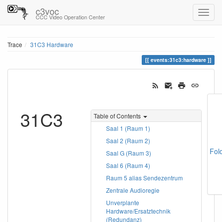
c3voc
CCC Video Operation Center
Trace
31C3 Hardware
events:31c3:hardware
31C3
Table of Contents
Saal 1 (Raum 1)
Saal 2 (Raum 2)
Fol
Saal G (Raum 3)
Saal 6 (Raum 4)
Raum 5 alias Sendezentrum
Zentrale Audioregie
Unverplante
Hardware/Ersatztechnik
(Redundanz)