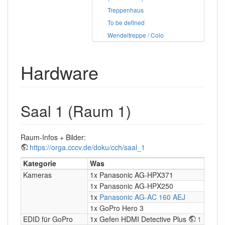
Treppenhaus
To be defined
Wendeltreppe / Colo
Hardware
Saal 1 (Raum 1)
Raum-Infos + Bilder:
https://orga.cccv.de/doku/cch/saal_1
Kategorie
Was
Kameras
1x Panasonic AG-HPX371
1x Panasonic AG-HPX250
1x
Panasonic AG-AC 160 AEJ
1x GoPro Hero 3
EDID für GoPro
1x Gefen HDMI Detective Plus
1