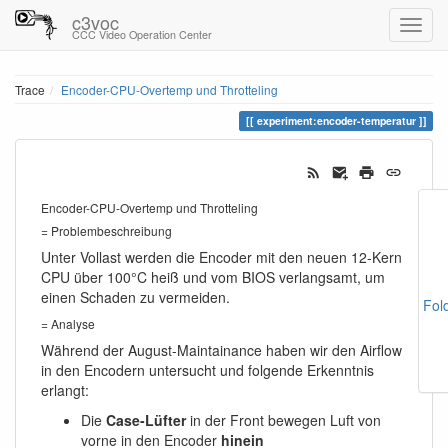
c3voc
CCC Video Operation Center
Trace
Encoder-CPU-Overtemp und Throtteling
experiment:encoder-temperatur
Encoder-CPU-Overtemp und Throtteling
= Problembeschreibung
Unter Vollast werden die Encoder mit den neuen 12-Kern
CPU über 100°C heiß und vom BIOS verlangsamt, um
einen Schaden zu vermeiden.
Fol
= Analyse
Während der August-Maintainance haben wir den Airflow
in den Encodern untersucht und folgende Erkenntnis
erlangt:
Die
Case-Lüfter
in der Front bewegen Luft von
vorne in den Encoder
hinein