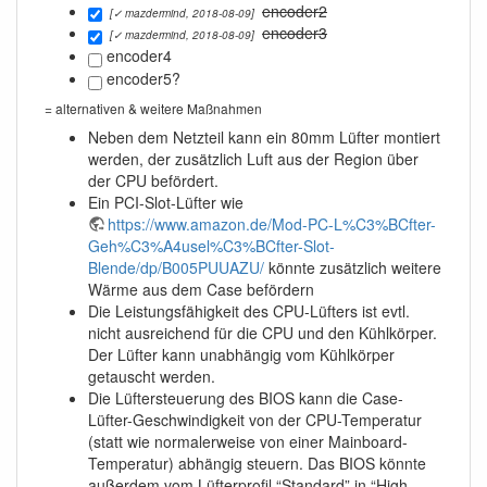
encoder2
[✓ mazdermind, 2018-08-09]
encoder3
[✓ mazdermind, 2018-08-09]
encoder4
encoder5?
= alternativen & weitere Maßnahmen
Neben dem Netzteil kann ein 80mm Lüfter montiert
werden, der zusätzlich Luft aus der Region über
der CPU befördert.
Ein PCI-Slot-Lüfter wie
https://www.amazon.de/Mod-PC-L%C3%BCfter-
Geh%C3%A4usel%C3%BCfter-Slot-
Blende/dp/B005PUUAZU/
könnte zusätzlich weitere
Wärme aus dem Case befördern
Die Leistungsfähigkeit des CPU-Lüfters ist evtl.
nicht ausreichend für die CPU und den Kühlkörper.
Der Lüfter kann unabhängig vom Kühlkörper
getauscht werden.
Die Lüftersteuerung des BIOS kann die Case-
Lüfter-Geschwindigkeit von der CPU-Temperatur
(statt wie normalerweise von einer Mainboard-
Temperatur) abhängig steuern. Das BIOS könnte
außerdem vom Lüfterprofil “Standard” in “High