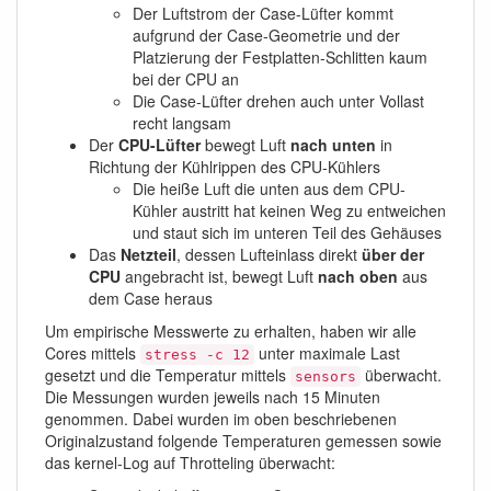
Der Luftstrom der Case-Lüfter kommt
aufgrund der Case-Geometrie und der
Platzierung der Festplatten-Schlitten kaum
bei der CPU an
Die Case-Lüfter drehen auch unter Vollast
recht langsam
Der
CPU-Lüfter
bewegt Luft
nach unten
in
Richtung der Kühlrippen des CPU-Kühlers
Die heiße Luft die unten aus dem CPU-
Kühler austritt hat keinen Weg zu entweichen
und staut sich im unteren Teil des Gehäuses
Das
Netzteil
, dessen Lufteinlass direkt
über der
CPU
angebracht ist, bewegt Luft
nach oben
aus
dem Case heraus
Um empirische Messwerte zu erhalten, haben wir alle
Cores mittels
unter maximale Last
stress -c 12
gesetzt und die Temperatur mittels
überwacht.
sensors
Die Messungen wurden jeweils nach 15 Minuten
genommen. Dabei wurden im oben beschriebenen
Originalzustand folgende Temperaturen gemessen sowie
das kernel-Log auf Throtteling überwacht: