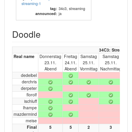
streaming-1
tag
:
34c3
,
streaming
announced
:
ja
Doodle
34C3: Streamin
Real name
Donnerstag
Freitag
Samstag
Samstag
Sam
23.11.
24.11.
25.11.
25.11.
25
Abend
Abend
Vormittag
Nachmittag
Ab
dedeibel
derchris
derpeter
florolf
ischluff
lhampe
mazdermind
meise
Final
5
5
2
3