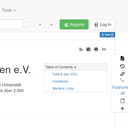
Tools
Register
Log In
fem
en e.V.
Table of Contents
FeM & das VOC
Hardware
 Universität
Fold/unf
Weitere Links
te über 2.000
all