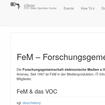
c3voc
Events
How To's
D
CCC Video Operation Center
Trace
FeM – Forschungsgemeinschaft elektronische Medien e.V.
FeM – Forschungsgemei
Die
Forschungsgemeinschaft elektronische Medien e.V
Ilmenau. Seit 1997 ist FeM in der Medienproduktion, IT-Inf
Mitglieder.
FeM & das VOC
vgl.
docs:history
: