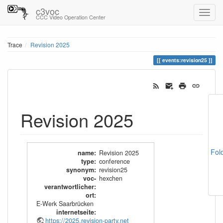
c3voc
CCC Video Operation Center
Trace
Revision 2025
events:revision25
Revision 2025
Fol
name
:
Revision 2025
type
:
conference
synonym
:
revision25
voc-
hexchen
verantwortlicher
:
ort
:
E-Werk Saarbrücken
internetseite
:
https://2025.revision-party.net