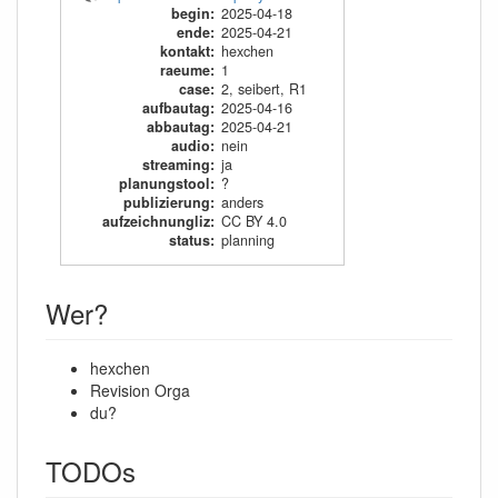
begin
:
2025-04-18
ende
:
2025-04-21
kontakt
:
hexchen
raeume
:
1
case
:
2
,
seibert
,
R1
aufbautag
:
2025-04-16
abbautag
:
2025-04-21
audio
:
nein
streaming
:
ja
planungstool
:
?
publizierung
:
anders
aufzeichnungliz
:
CC BY 4.0
status
:
planning
Wer?
hexchen
Revision Orga
du?
TODOs