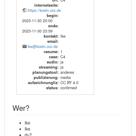
ort
:
C4
internetseite
:
https://koeln.ccc.de
begin
:
2023-11-30 20:00
ende
:
2023-11-30 23:59
kontakt
:
Ike
email
:
ike@koeln.ccc.de
raeume
:
1
case
:
C4
audio
:
ja
streaming
:
ja
planungstool
:
anderes
publizierung
:
media
aufzeichnungliz
:
CC BY 4.0
status
:
confirmed
Wer?
Ike
Ike
du?