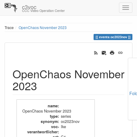
c3voc
CCC Video Operation Center
Trace
OpenChaos November 2023
events:oc2023nov
OpenChaos November
2023
Fol
name
:
OpenChaos November 2023
type
:
series
synonym
:
oc2023nov
voc-
Ike
verantwortlicher
: