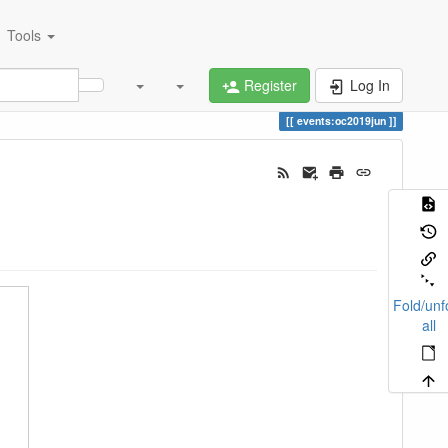
Tools
Register
Log In
events:oc2019jun
Fold/unf
all