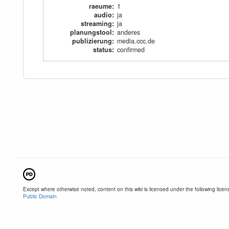
raeume
:
1
audio
:
ja
streaming
:
ja
planungstool
:
anderes
publizierung
:
media.ccc.de
status
:
confirmed
Except where otherwise noted, content on this wiki is licensed under the following licen
Public Domain