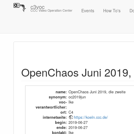
c3voc
Events
How To's
D
CCC Video Operation Center
Trace
OpenChaos Juni 2019, die zweite
OpenChaos Juni 2019, 
name
:
OpenChaos Juni 2019, die zweite
synonym
:
oc2019jun
voc-
Ike
verantwortlicher
:
ort
:
C4
internetseite
:
https://koeln.ccc.de/
begin
:
2019-06-27
ende
:
2019-06-27
kontakt
:
Ike