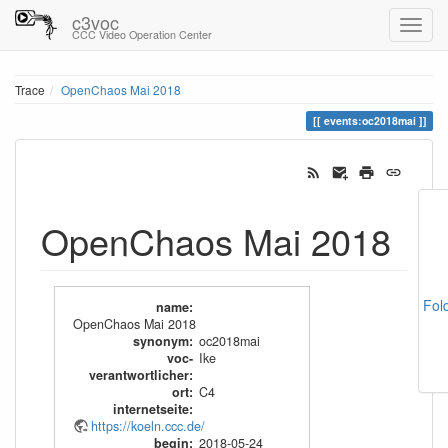
c3voc
CCC Video Operation Center
Trace
OpenChaos Mai 2018
events:oc2018mai
OpenChaos Mai 2018
Fol
name
:
OpenChaos Mai 2018
synonym
:
oc2018mai
voc-
Ike
verantwortlicher
:
ort
:
C4
internetseite
:
https://koeln.ccc.de/
begin
:
2018-05-24