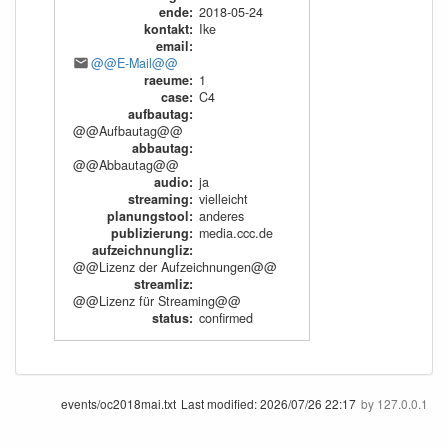
ende
:
2018-05-24
kontakt
:
Ike
email
:
@@E-Mail@@
raeume
:
1
case
:
C4
aufbautag
:
@@Aufbautag@@
abbautag
:
@@Abbautag@@
audio
:
ja
streaming
:
vielleicht
planungstool
:
anderes
publizierung
:
media.ccc.de
aufzeichnungliz
:
@@Lizenz der Aufzeichnungen@@
streamliz
:
@@Lizenz für Streaming@@
status
:
confirmed
events/oc2018mai.txt
Last modified:
2026/07/26 22:17
by
127.0.0.1