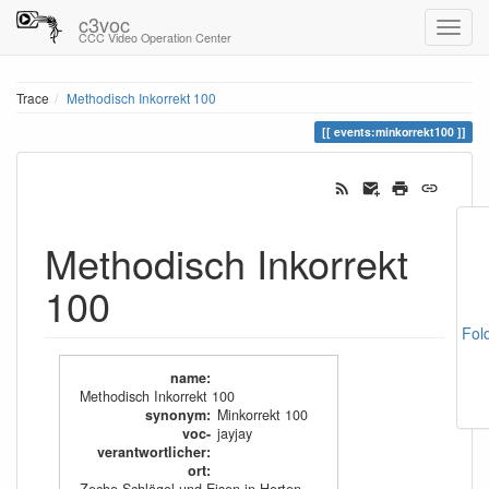
c3voc
CCC Video Operation Center
Trace
Methodisch Inkorrekt 100
events:minkorrekt100
Methodisch Inkorrekt
100
Fol
name
:
Methodisch Inkorrekt 100
synonym
:
Minkorrekt 100
voc-
jayjay
verantwortlicher
:
ort
: