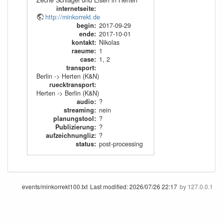
Zeche Schlägel und Eisen in Herten
internetseite
:
http://minkorrekt.de
begin
:
2017-09-29
ende
:
2017-10-01
kontakt
:
Nikolas
raeume
:
1
case
:
1
,
2
transport
:
Berlin -> Herten (K&N)
ruecktransport
:
Herten -> Berlin (K&N)
audio
:
?
streaming
:
nein
planungstool
:
?
Publizierung
:
?
aufzeichnungliz
:
?
status
:
post-processing
events/minkorrekt100.txt
Last modified:
2026/07/26 22:17
by
127.0.0.1