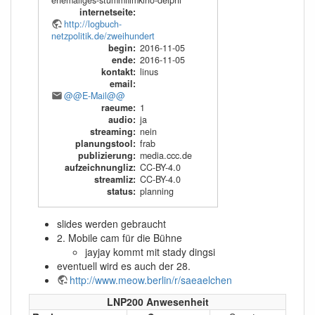
ehemaliges-stummfilmkino-delphi
internetseite
:
http://logbuch-
netzpolitik.de/zweihundert
begin
:
2016-11-05
ende
:
2016-11-05
kontakt
:
linus
email
:
@@E-Mail@@
raeume
:
1
audio
:
ja
streaming
:
nein
planungstool
:
frab
publizierung
:
media.ccc.de
aufzeichnungliz
:
CC-BY-4.0
streamliz
:
CC-BY-4.0
status
:
planning
slides werden gebraucht
2. Mobile cam für die Bühne
jayjay kommt mit stady dingsi
eventuell wird es auch der 28.
http://www.meow.berlin/r/saeaelchen
LNP200 Anwesenheit