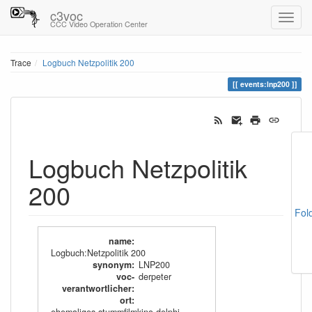
c3voc
CCC Video Operation Center
Trace
Logbuch Netzpolitik 200
events:lnp200
Logbuch Netzpolitik
200
Fol
name
:
Logbuch:Netzpolitik 200
synonym
:
LNP200
voc-
derpeter
verantwortlicher
:
ort
: