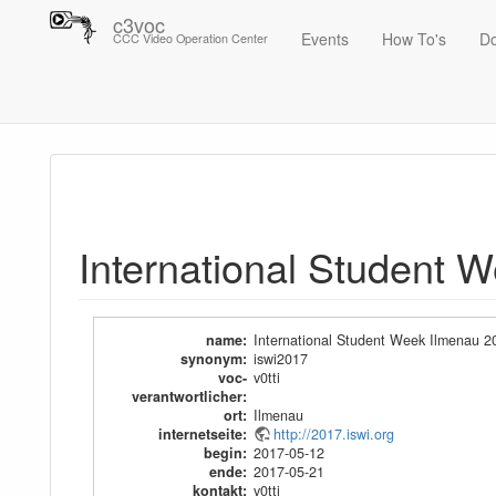
c3voc
Events
How To's
D
CCC Video Operation Center
Trace
International Student Week Ilmenau 2017
International Student 
name
:
International Student Week Ilmenau 2
synonym
:
iswi2017
voc-
v0tti
verantwortlicher
:
ort
:
Ilmenau
internetseite
:
http://2017.iswi.org
begin
:
2017-05-12
ende
:
2017-05-21
kontakt
:
v0tti