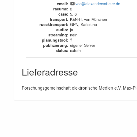
email
:
voc@alexandervotteler.de
raeume
:
2
case
:
5, 6
transport
:
K&N-H, von München
ruecktransport
:
GPN, Karlsruhe
audio
:
ja
streaming
:
nein
planungstool
:
?
publizierung
:
eigener Server
status
:
extern
Lieferadresse
Forschungsgemeinschaft elektronische Medien e.V. Max-P