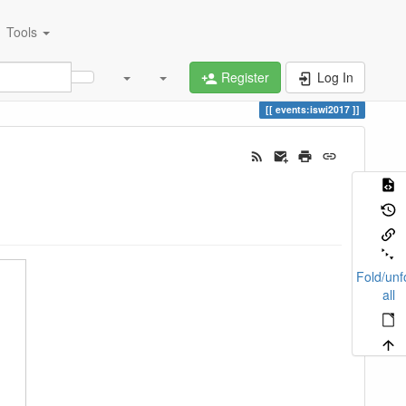
Tools
Register
Log In
events:iswi2017
Fold/unf
all