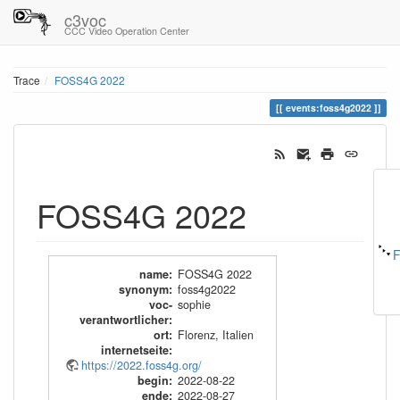
c3voc
CCC Video Operation Center
Trace
FOSS4G 2022
events:foss4g2022
FOSS4G 2022
F
name
:
FOSS4G 2022
synonym
:
foss4g2022
voc-
sophie
verantwortlicher
:
ort
:
Florenz, Italien
internetseite
:
https://2022.foss4g.org/
begin
:
2022-08-22
ende
:
2022-08-27