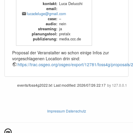
kontakt
:
Luca Delucchi
email
:
lucadeluge@gmail.com
case
:
–
audio
:
nein
streaming
:
ja
planungstool
:
pretalx
publizierung
:
media.ccc.de
Proposal der Veranstalter wo schon einige Infos zur
vorgeschlagenen Location drin sind:
https://trac.osgeo.org/osgeo/export/12781/foss4g/proposa
events/foss4g2022.txt
Last modified:
2026/07/26 22:17
by
127.0.0.1
Impressum Datenschutz