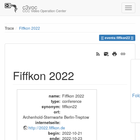
c3voc
CCC Video Operation Center
Trace
Fiffkon 2022
events:fiffkon22
Fiffkon 2022
Fol
name
:
Fiffkon 2022
type
:
conference
synonym
:
fiffkon22
ort
:
Archenhold-Sternwarte Berlin-Treptow
internetseite
:
http://2022.fiffkon.de
begin
:
2022-10-21
ende
:
2022-10-23