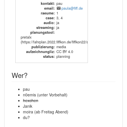
kontakt
:
pau
email
:
paula@fiff.de
raeume
:
1
case
:
3
,
4
audio
:
ja
streaming
:
ja
planungstool
:
pretalx
(https://fahrplan.2022.fiffkon.de/fiffkon22/schedule/)
publizierung
:
media
aufzeichnungliz
:
CC BY 4.0
status
:
planning
Wer?
pau
n0emis (unter Vorbehalt)
hexchen
Janik
moira (ab Freitag Abend)
du?