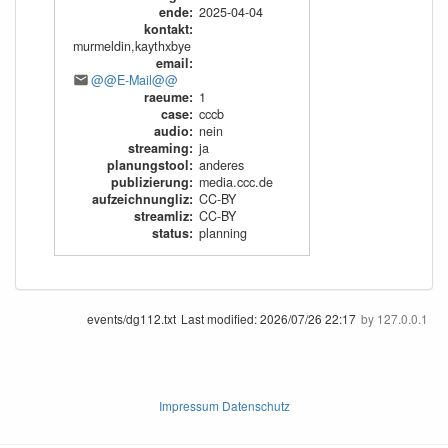
ende
:
2025-04-04
kontakt
:
murmeldin,kaythxbye
email
:
@@E-Mail@@
raeume
:
1
case
:
cccb
audio
:
nein
streaming
:
ja
planungstool
:
anderes
publizierung
:
media.ccc.de
aufzeichnungliz
:
CC-BY
streamliz
:
CC-BY
status
:
planning
events/dg112.txt
Last modified:
2026/07/26 22:17
by
127.0.0.1
Impressum Datenschutz