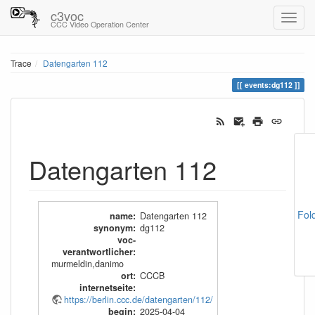
c3voc
CCC Video Operation Center
Trace
Datengarten 112
events:dg112
Datengarten 112
Fol
name
:
Datengarten 112
synonym
:
dg112
voc-
verantwortlicher
:
murmeldin,danimo
ort
:
CCCB
internetseite
:
https://berlin.ccc.de/datengarten/112/
begin
:
2025-04-04