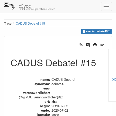
c3voc
CCC Video Operation Center
Trace
CADUS Debate! #15
events:debate15
CADUS Debate! #15
Fol
name
:
CADUS Debate!
synonym
:
debate15
voc-
verantwortlicher
:
@@VOC Verantwortlicher@@
ort
:
xhain
begin
:
2020-07-02
ende
:
2020-07-02
kontakt
:
lasse