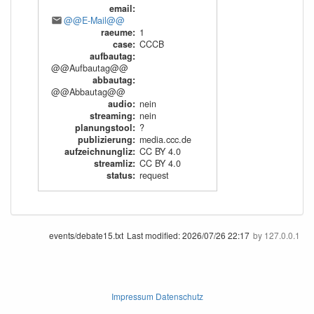
email
:
@@E-Mail@@
raeume
:
1
case
:
CCCB
aufbautag
:
@@Aufbautag@@
abbautag
:
@@Abbautag@@
audio
:
nein
streaming
:
nein
planungstool
:
?
publizierung
:
media.ccc.de
aufzeichnungliz
:
CC BY 4.0
streamliz
:
CC BY 4.0
status
:
request
events/debate15.txt
Last modified:
2026/07/26 22:17
by
127.0.0.1
Impressum Datenschutz