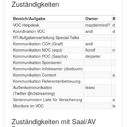
Zuständigkeiten
Bereich/Aufgabe
Owner
Backu
VOC Helpdesk
mazdermind?
du?
Koordination VOC
andi
du?
RT/Aufgabenverteilung Special-Talks
Kommunikation CCH (Gralf)
andi
Kommunikation NOC (equi)
florolf
meise
Kommunikation POC (Sascha)
derpeter
Kommunikation Sponsoren
Kommunikation Infobeamer (dividuum)
Kommunikation Content
andi
Kommunikation Referentenbetreuung
Außenkommunikation
texec
(Twitter @c3streaming)
Seriennummern Liste für Versicherung
andi
Monitore im VOC
texec
Zuständigkeiten mit Saal/AV