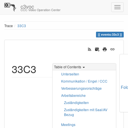
c3voc
CCC Video Operation Center
Trace
33C3
events:33c3
33C3
Table of Contents
Unterseiten
Kommunikation / Engel / CCC
Fol
Verbesserungsvorschläge
Arbeitsbereiche
Zuständigkeiten
Zuständigkeiten mit Saal/AV
Bezug
Meetings