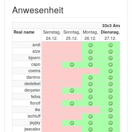
Anwesenheit
33c3 Anwesen
Real name
Samstag,
Sonntag,
Montag,
Dienstag
,
Mitt
24.12.
25.12.
26.12.
27.12.
28
andi
atze
bjoern
capo
coeins
danimo
dedeibel
derpeter
felixs
florolf
ike
ischluff
jayjay
jwacalex