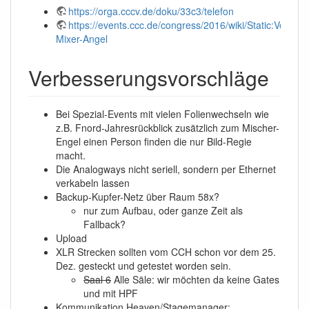
https://orga.cccv.de/doku/33c3/telefon
https://events.ccc.de/congress/2016/wiki/Static:Volu
Mixer-Angel
Verbesserungsvorschläge
Bei Spezial-Events mit vielen Folienwechseln wie
z.B. Fnord-Jahresrückblick zusätzlich zum Mischer-
Engel einen Person finden die nur Bild-Regie
macht.
Die Analogways nicht seriell, sondern per Ethernet
verkabeln lassen
Backup-Kupfer-Netz über Raum 58x?
nur zum Aufbau, oder ganze Zeit als
Fallback?
Upload
XLR Strecken sollten vom CCH schon vor dem 25.
Dez. gesteckt und getestet worden sein.
Saal 6
Alle Säle: wir möchten da keine Gates
und mit HPF
Kommunikation Heaven/Stagemanager: