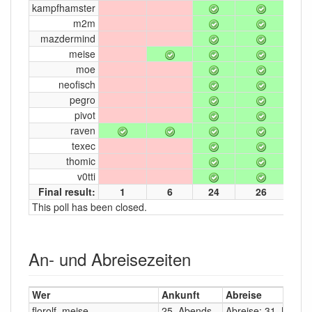
kampfhamster
m2m
mazdermind
meise
moe
neofisch
pegro
pivot
raven
texec
thomic
v0tti
Final result:
1
6
24
26
This poll has been closed.
An- und Abreisezeiten
Wer
Ankunft
Abreise
florolf, meise
25. Abends
Abreise: 31. Morge