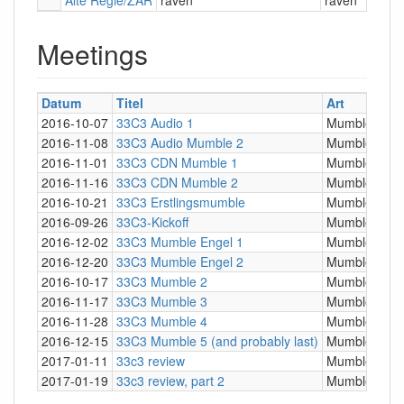
Meetings
Datum
Titel
Art
↓
P
2016-10-07
33C3 Audio 1
Mumble
h
2016-11-08
33C3 Audio Mumble 2
Mumble
h
2016-11-01
33C3 CDN Mumble 1
Mumble
h
2016-11-16
33C3 CDN Mumble 2
Mumble
h
2016-10-21
33C3 Erstlingsmumble
Mumble
h
2016-09-26
33C3-Kickoff
Mumble
h
2016-12-02
33C3 Mumble Engel 1
Mumble
h
2016-12-20
33C3 Mumble Engel 2
Mumble
h
2016-10-17
33C3 Mumble 2
Mumble
h
2016-11-17
33C3 Mumble 3
Mumble
h
2016-11-28
33C3 Mumble 4
Mumble
h
2016-12-15
33C3 Mumble 5 (and probably last)
Mumble
h
2017-01-11
33c3 review
Mumble
h
2017-01-19
33c3 review, part 2
Mumble
h