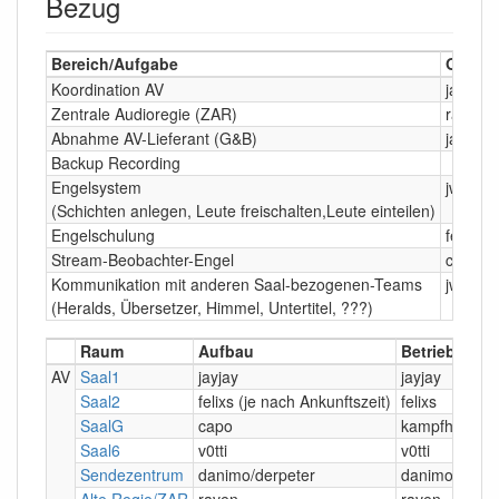
Bezug
Bereich/Aufgabe
Owner
Koordination AV
jayjay
Zentrale Audioregie (ZAR)
raven
Abnahme AV-Lieferant (G&B)
jayjay
Backup Recording
Engelsystem
jwacale
(Schichten anlegen, Leute freischalten,Leute einteilen)
Engelschulung
felixs/
Stream-Beobachter-Engel
capo
Kommunikation mit anderen Saal-bezogenen-Teams
jwacale
(Heralds, Übersetzer, Himmel, Untertitel, ???)
Raum
Aufbau
Betrieb
AV
Saal1
jayjay
jayjay
Saal2
felixs (je nach Ankunftszeit)
felixs
SaalG
capo
kampfhamste
Saal6
v0tti
v0tti
Sendezentrum
danimo/derpeter
danimo/derpe
Alte Regie/ZAR
raven
raven