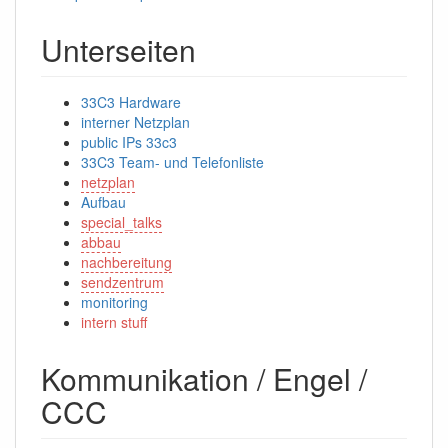
Unterseiten
33C3 Hardware
interner Netzplan
public IPs 33c3
33C3 Team- und Telefonliste
netzplan
Aufbau
special_talks
abbau
nachbereitung
sendzentrum
monitoring
intern stuff
Kommunikation / Engel /
CCC