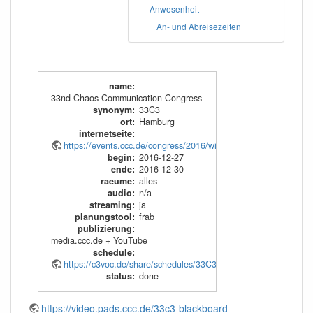
Anwesenheit
An- und Abreisezeiten
name
:
33nd Chaos Communication Congress
synonym
:
33C3
ort
:
Hamburg
internetseite
:
https://events.ccc.de/congress/2016/wiki/
begin
:
2016-12-27
ende
:
2016-12-30
raeume
:
alles
audio
:
n/a
streaming
:
ja
planungstool
:
frab
publizierung
:
media.ccc.de + YouTube
schedule
:
https://c3voc.de/share/schedules/33C3.xml
status
:
done
https://video.pads.ccc.de/33c3-blackboard