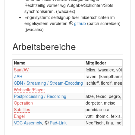
Rechtzeitig vorher wg Aufgabe/Schichten/Slots
synchroniseren. (jwacalex)
Engelsystem: selfsignup fuer mixerschichten im
engelsystem verbieten
github
(patch schreiben)
(jwacalex)
Arbeitsbereiche
Name
Mitglieder
Saal/AV
felixs, jwacalex, v0tti, ka
ZAR
raven, (kampfhamster)
CDN / Streaming / Stream-Encoding
ischluff, florolf, meise, de
Webseite/Player
Postprocessing / Recording
atze, texec, pegro, derpet
Operation
derpeter, meise
Subtitles
percidae u.a.
Engel
v0tti, thomic, felxis, jwac
VOC Assembly
,
Pad-Link
NeoFisch, tina, meise