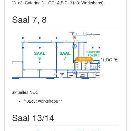
*31c3: Catering *(1.OG: A,B,C; 31c3: Workshops)
Saal 7, 8
*1.OG *8:
aktuelles NOC
**32c3: workshops **
Saal 13/14