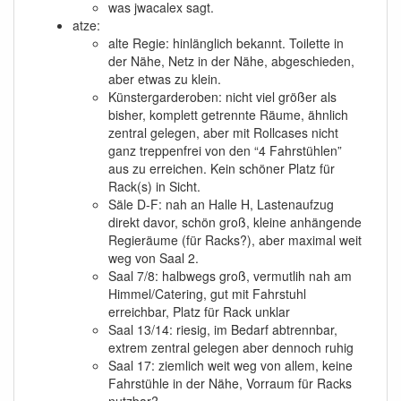
was jwacalex sagt.
atze:
alte Regie: hinlänglich bekannt. Toilette in
der Nähe, Netz in der Nähe, abgeschieden,
aber etwas zu klein.
Künstergarderoben: nicht viel größer als
bisher, komplett getrennte Räume, ähnlich
zentral gelegen, aber mit Rollcases nicht
ganz treppenfrei von den “4 Fahrstühlen”
aus zu erreichen. Kein schöner Platz für
Rack(s) in Sicht.
Säle D-F: nah an Halle H, Lastenaufzug
direkt davor, schön groß, kleine anhängende
Regieräume (für Racks?), aber maximal weit
weg von Saal 2.
Saal 7/8: halbwegs groß, vermutlih nah am
Himmel/Catering, gut mit Fahrstuhl
erreichbar, Platz für Rack unklar
Saal 13/14: riesig, im Bedarf abtrennbar,
extrem zentral gelegen aber dennoch ruhig
Saal 17: ziemlich weit weg von allem, keine
Fahrstühle in der Nähe, Vorraum für Racks