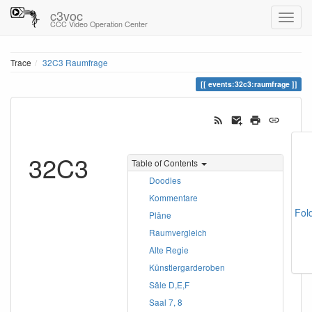
c3voc
CCC Video Operation Center
Trace
32C3 Raumfrage
events:32c3:raumfrage
32C3
Table of Contents
Doodles
Kommentare
Fol
Pläne
Raumvergleich
Alte Regie
Künstlergarderoben
Säle D,E,F
Saal 7, 8