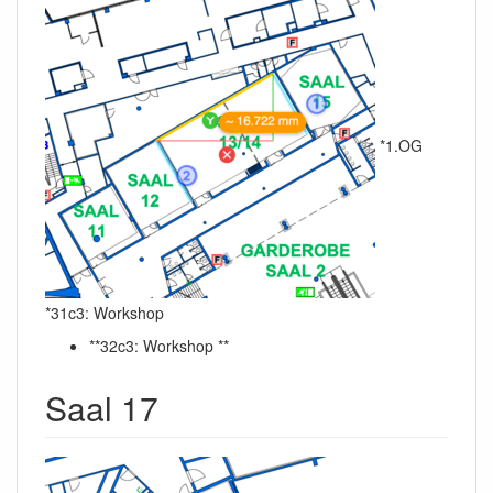
*1.OG
*31c3: Workshop
**32c3: Workshop **
Saal 17