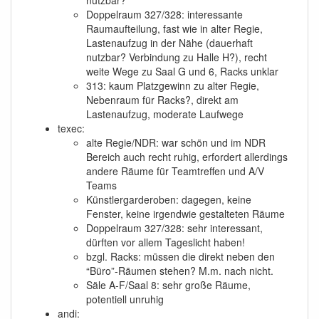
nutzbar?
Doppelraum 327/328: interessante
Raumaufteilung, fast wie in alter Regie,
Lastenaufzug in der Nähe (dauerhaft
nutzbar? Verbindung zu Halle H?), recht
weite Wege zu Saal G und 6, Racks unklar
313: kaum Platzgewinn zu alter Regie,
Nebenraum für Racks?, direkt am
Lastenaufzug, moderate Laufwege
texec:
alte Regie/NDR: war schön und im NDR
Bereich auch recht ruhig, erfordert allerdings
andere Räume für Teamtreffen und A/V
Teams
Künstlergarderoben: dagegen, keine
Fenster, keine irgendwie gestalteten Räume
Doppelraum 327/328: sehr interessant,
dürften vor allem Tageslicht haben!
bzgl. Racks: müssen die direkt neben den
“Büro”-Räumen stehen? M.m. nach nicht.
Säle A-F/Saal 8: sehr große Räume,
potentiell unruhig
andi: