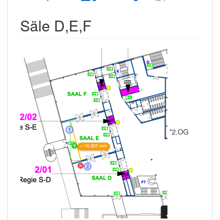
Säle D,E,F
*2.OG