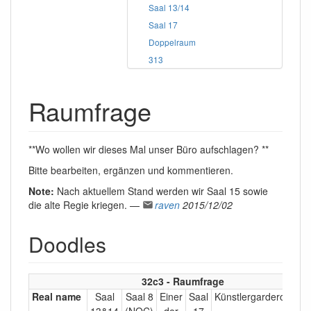
Saal 13/14
Saal 17
Doppelraum
313
Raumfrage
**Wo wollen wir dieses Mal unser Büro aufschlagen? **
Bitte bearbeiten, ergänzen und kommentieren.
Note:
Nach aktuellem Stand werden wir Saal 15 sowie
die alte Regie kriegen. —
raven
2015/12/02
Doodles
32c3 - Raumfrage
Real name
Saal
Saal 8
Einer
Saal
Künstlergarderoben
13&14
(NOC)
der
17