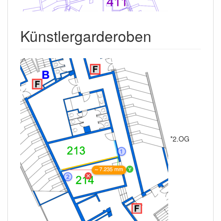
Künstlergarderoben
*2.OG