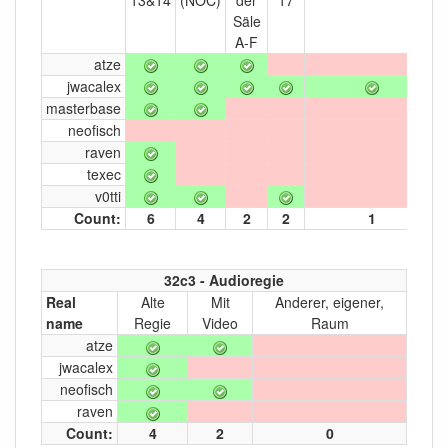
Säle
A-F
atze
jwacalex
masterbase
neofisch
raven
texec
v0tti
Count:
6
4
2
2
1
32c3 - Audioregie
Real
Alte
Mit
Anderer, eigener,
name
Regie
Video
Raum
atze
jwacalex
neofisch
raven
Count:
4
2
0