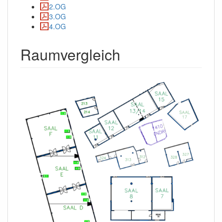
2.OG
3.OG
4.OG
Raumvergleich