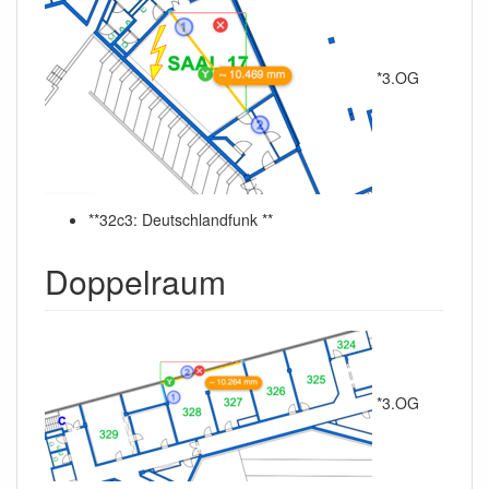
*3.OG
**32c3: Deutschlandfunk **
Doppelraum
*3.OG